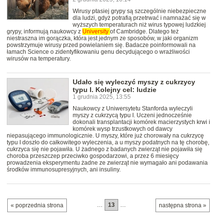
Wirusy ptasiej grypy są szczególnie niebezpieczne
dla ludzi, gdyż potrafią przetrwać i namnażać się w
wyższych temperaturach niż wirus typowej ludzkiej
grypy, informują naukowcy z
University
of Cambridge. Dlatego też
niestraszna im gorączka, która jest jednym ze sposobów, w jaki organizm
powstrzymuje wirusy przed powielaniem się. Badacze poinformowali na
łamach Science o zidentyfikowaniu genu decydującego o wrażliwości
wirusów na temperatury.
Udało się wyleczyć myszy z cukrzycy
typu I. Kolejny cel: ludzie
1 grudnia 2025, 13:55
Naukowcy z Uniwersytetu Stanforda wyleczyli
myszy z cukrzycą typu I. Uczeni jednocześnie
dokonali transplantacji komórek macierzystych krwi i
komórek wysp trzustkowych od dawcy
niepasującego immunologicznie. U myszy, które już chorowały na cukrzycę
typu I doszło do całkowitego wyleczenia, a u myszy podatnych na tę chorobę,
cukrzyca się nie pojawiła. U żadnego z badanych zwierząt nie pojawiła się
choroba przeszczep przeciwko gospodarzowi, a przez 6 miesięcy
prowadzenia eksperymentu żadne ze zwierząt nie wymagało ani podawania
środków immunosupresyjnych, ani insuliny.
…
13
…
« poprzednia strona
następna strona »