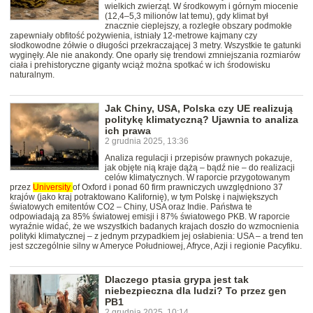
wielkich zwierząt. W środkowym i górnym miocenie
(12,4–5,3 milionów lat temu), gdy klimat był
znacznie cieplejszy, a rozległe obszary podmokłe
zapewniały obfitość pożywienia, istniały 12-metrowe kajmany czy
słodkowodne żółwie o długości przekraczającej 3 metry. Wszystkie te gatunki
wyginęły. Ale nie anakondy. One oparły się trendowi zmniejszania rozmiarów
ciała i prehistoryczne giganty wciąż można spotkać w ich środowisku
naturalnym.
Jak Chiny, USA, Polska czy UE realizują
politykę klimatyczną? Ujawnia to analiza
ich prawa
2 grudnia 2025, 13:36
Analiza regulacji i przepisów prawnych pokazuje,
jak objęte nią kraje dążą – bądź nie – do realizacji
celów klimatycznych. W raporcie przygotowanym
przez
University
of Oxford i ponad 60 firm prawniczych uwzględniono 37
krajów (jako kraj potraktowano Kalifornię), w tym Polskę i największych
światowych emitentów CO2 – Chiny, USA oraz Indie. Państwa te
odpowiadają za 85% światowej emisji i 87% światowego PKB. W raporcie
wyraźnie widać, że we wszystkich badanych krajach doszło do wzmocnienia
polityki klimatycznej – z jednym przypadkiem jej osłabienia: USA – a trend ten
jest szczególnie silny w Ameryce Południowej, Afryce, Azji i regionie Pacyfiku.
Dlaczego ptasia grypa jest tak
niebezpieczna dla ludzi? To przez gen
PB1
2 grudnia 2025, 10:14