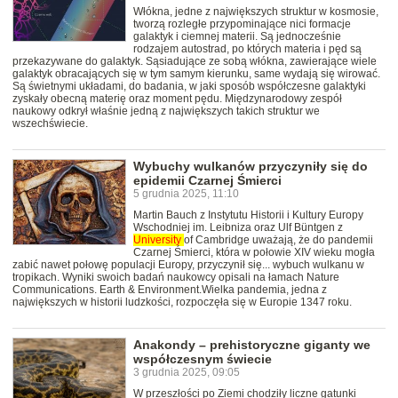
Włókna, jedne z największych struktur w kosmosie,
tworzą rozległe przypominające nici formacje
galaktyk i ciemnej materii. Są jednocześnie
rodzajem autostrad, po których materia i pęd są
przekazywane do galaktyk. Sąsiadujące ze sobą włókna, zawierające wiele
galaktyk obracających się w tym samym kierunku, same wydają się wirować.
Są świetnymi układami, do badania, w jaki sposób współczesne galaktyki
zyskały obecną materię oraz moment pędu. Międzynarodowy zespół
naukowy odkrył właśnie jedną z największych takich struktur we
wszechświecie.
Wybuchy wulkanów przyczyniły się do
epidemii Czarnej Śmierci
5 grudnia 2025, 11:10
Martin Bauch z Instytutu Historii i Kultury Europy
Wschodniej im. Leibniza oraz Ulf Büntgen z
University
of Cambridge uważają, że do pandemii
Czarnej Śmierci, która w połowie XIV wieku mogła
zabić nawet połowę populacji Europy, przyczynił się... wybuch wulkanu w
tropikach. Wyniki swoich badań naukowcy opisali na łamach Nature
Communications. Earth & Environment.Wielka pandemia, jedna z
największych w historii ludzkości, rozpoczęła się w Europie 1347 roku.
Anakondy – prehistoryczne giganty we
współczesnym świecie
3 grudnia 2025, 09:05
W przeszłości po Ziemi chodziły liczne gatunki