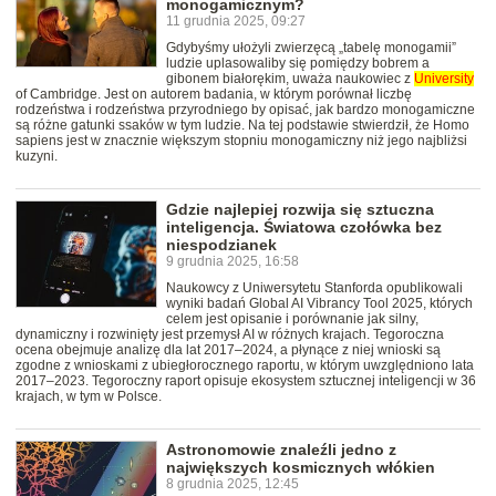
monogamicznym?
11 grudnia 2025, 09:27
Gdybyśmy ułożyli zwierzęcą „tabelę monogamii”
ludzie uplasowaliby się pomiędzy bobrem a
gibonem białorękim, uważa naukowiec z
University
of Cambridge. Jest on autorem badania, w którym porównał liczbę
rodzeństwa i rodzeństwa przyrodniego by opisać, jak bardzo monogamiczne
są różne gatunki ssaków w tym ludzie. Na tej podstawie stwierdził, że Homo
sapiens jest w znacznie większym stopniu monogamiczny niż jego najbliżsi
kuzyni.
Gdzie najlepiej rozwija się sztuczna
inteligencja. Światowa czołówka bez
niespodzianek
9 grudnia 2025, 16:58
Naukowcy z Uniwersytetu Stanforda opublikowali
wyniki badań Global AI Vibrancy Tool 2025, których
celem jest opisanie i porównanie jak silny,
dynamiczny i rozwinięty jest przemysł AI w różnych krajach. Tegoroczna
ocena obejmuje analizę dla lat 2017–2024, a płynące z niej wnioski są
zgodne z wnioskami z ubiegłorocznego raportu, w którym uwzględniono lata
2017–2023. Tegoroczny raport opisuje ekosystem sztucznej inteligencji w 36
krajach, w tym w Polsce.
Astronomowie znaleźli jedno z
największych kosmicznych włókien
8 grudnia 2025, 12:45