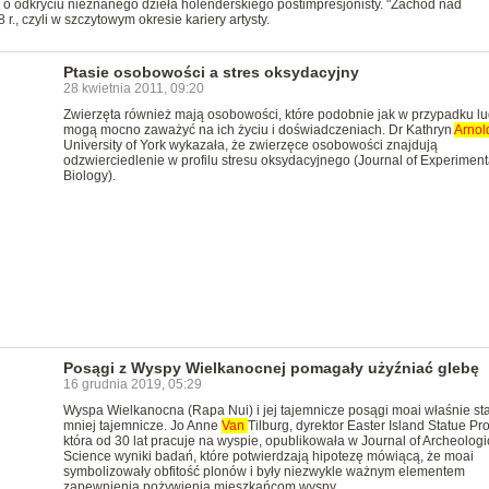
o odkryciu nieznanego dzieła holenderskiego postimpresjonisty. "Zachód nad
., czyli w szczytowym okresie kariery artysty.
Ptasie osobowości a stres oksydacyjny
28 kwietnia 2011, 09:20
Zwierzęta również mają osobowości, które podobnie jak w przypadku lu
mogą mocno zaważyć na ich życiu i doświadczeniach. Dr Kathryn
Arnol
University of York wykazała, że zwierzęce osobowości znajdują
odzwierciedlenie w profilu stresu oksydacyjnego (Journal of Experiment
Biology).
Posągi z Wyspy Wielkanocnej pomagały użyźniać glebę
16 grudnia 2019, 05:29
Wyspa Wielkanocna (Rapa Nui) i jej tajemnicze posągi moai właśnie sta
mniej tajemnicze. Jo Anne
Van
Tilburg, dyrektor Easter Island Statue Pro
która od 30 lat pracuje na wyspie, opublikowała w Journal of Archeologi
Science wyniki badań, które potwierdzają hipotezę mówiącą, że moai
symbolizowały obfitość plonów i były niezwykle ważnym elementem
zapewnienia pożywienia mieszkańcom wyspy