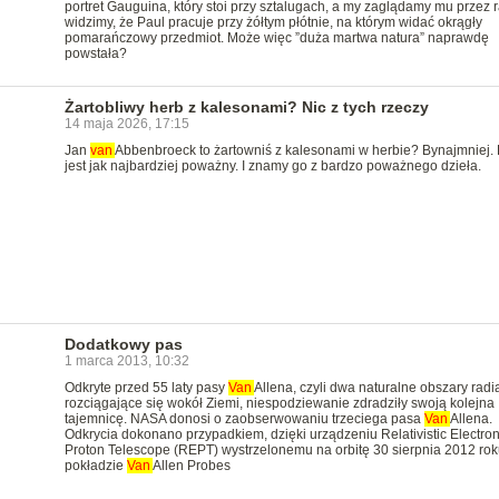
portret Gauguina, który stoi przy sztalugach, a my zaglądamy mu przez r
widzimy, że Paul pracuje przy żółtym płótnie, na którym widać okrągły
pomarańczowy przedmiot. Może więc ”duża martwa natura” naprawdę
powstała?
Żartobliwy herb z kalesonami? Nic z tych rzeczy
14 maja 2026, 17:15
Jan
van
Abbenbroeck to żartowniś z kalesonami w herbie? Bynajmniej.
jest jak najbardziej poważny. I znamy go z bardzo poważnego dzieła.
Dodatkowy pas
1 marca 2013, 10:32
Odkryte przed 55 laty pasy
Van
Allena, czyli dwa naturalne obszary radi
rozciągające się wokół Ziemi, niespodziewanie zdradziły swoją kolejna
tajemnicę. NASA donosi o zaobserwowaniu trzeciega pasa
Van
Allena.
Odkrycia dokonano przypadkiem, dzięki urządzeniu Relativistic Electro
Proton Telescope (REPT) wystrzelonemu na orbitę 30 sierpnia 2012 rok
pokładzie
Van
Allen Probes