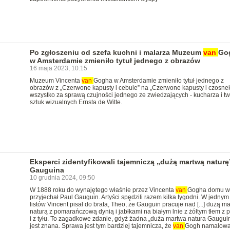
Po zgłoszeniu od szefa kuchni i malarza Muzeum
van
Go
w Amsterdamie zmieniło tytuł jednego z obrazów
16 maja 2023, 10:15
Muzeum Vincenta
van
Gogha w Amsterdamie zmieniło tytuł jednego z
obrazów z „Czerwone kapusty i cebule” na „Czerwone kapusty i czosnek
wszystko za sprawą czujności jednego ze zwiedzających - kucharza i tw
sztuk wizualnych Ernsta de Witte.
Eksperci zidentyfikowali tajemniczą „dużą martwą naturę
Gauguina
10 grudnia 2024, 09:50
W 1888 roku do wynajętego właśnie przez Vincenta
van
Gogha domu w 
przyjechał Paul Gauguin. Artyści spędzili razem kilka tygodni. W jednym
listów Vincent pisał do brata, Theo, że Gauguin pracuje nad [...] dużą m
naturą z pomarańczową dynią i jabłkami na białym lnie z żółtym tłem z 
i z tyłu. To zagadkowe zdanie, gdyż żadna „duża martwa natura Gauguin
jest znana. Sprawa jest tym bardziej tajemnicza, że
van
Gogh namalowa