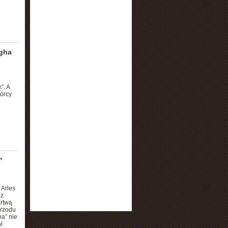
gha
”. A
órcy
”
Arles
 z
artwą
przodu
a” nie
ł