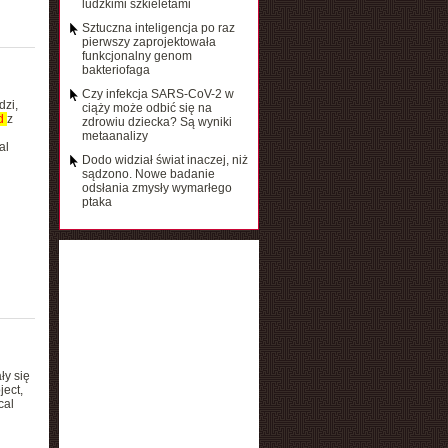
ludzkimi szkieletami
Sztuczna inteligencja po raz
pierwszy zaprojektowała
funkcjonalny genom
bakteriofaga
Czy infekcja SARS-CoV-2 w
dzi,
ciąży może odbić się na
d
z
zdrowiu dziecka? Są wyniki
metaanalizy
al
Dodo widział świat inaczej, niż
sądzono. Nowe badanie
odsłania zmysły wymarłego
ptaka
ły się
ject,
cal