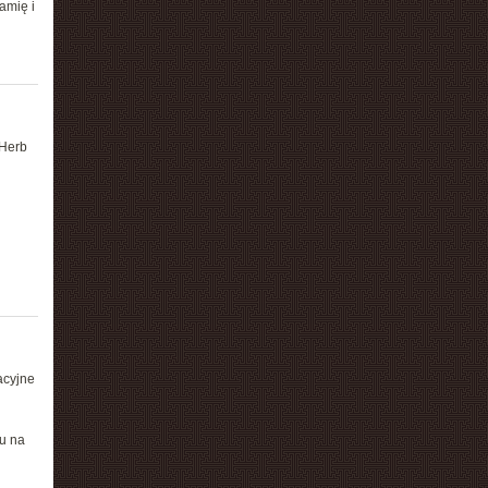
amię i
 Herb
acyjne
n
u na