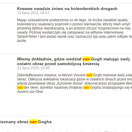
Krwawe owadzie żniwo na holenderskich drogach
14 lipca 2011, 08:47
Mając uzasadnione podejrzenia co do tego, że liczba owadów spada,
holenderscy naukowcy poprosili o pomoc kierowców, którzy mieli umyć
przednią tablicę rejestracyjną, a po jeździe zliczyć rozgniecione na niej
owady. Później wystarczyło się zalogować na witrynie internetowej
SplashTeller i tam podać wynik oraz zaznaczyć typ auta, jakim odbyło si
jazdę.
Wiemy dokładnie, gdzie siedział
van
Gogh malując swój
ostatni obraz przed samobójczą śmiercią
31 lipca 2020, 15:45
Zidentyfikowano miejsce, w którym Vincent
van
Gogh malował swój osta
obraz. Odkrycia dokładnej lokalizacji gdzie w ostatnich dniach przed śm
artysty powstawał obraz „Korzenie drzew” dokonał przez przypadek Wo
van
der Veen, dyrektor naukowy Instytutu
van
Gogha znajdującego się 
Auvers-sur-Oise.
ieznany obraz
van
Gogha