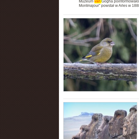
Muzeum
van
Gogha poinformowało 
Montmajour" powstał w Arles w 1888 r