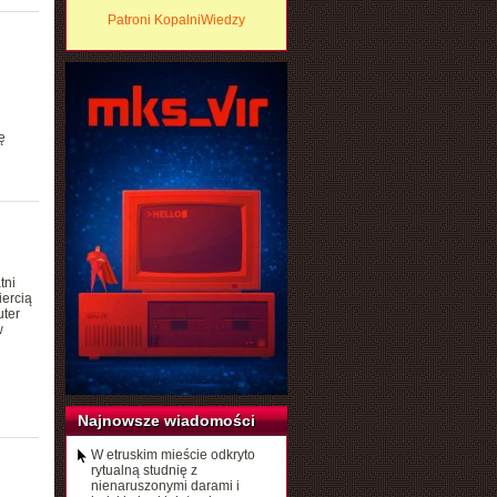
Patroni KopalniWiedzy
ę
tni
iercią
uter
w
Najnowsze wiadomości
W etruskim mieście odkryto
rytualną studnię z
nienaruszonymi darami i