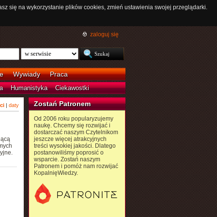
asz się na wykorzystanie plików cookies, zmień ustawienia swojej przeglądarki.
zaloguj się
e
Wywiady
Praca
a
Humanistyka
Ciekawostki
Zostań Patronem
ci
|
daty
Od 2006 roku popularyzujemy
naukę. Chcemy się rozwijać i
dostarczać naszym Czytelnikom
jącą
jeszcze więcej atrakcyjnych
amych
treści wysokiej jakości. Dlatego
yjne.
postanowiliśmy poprosić o
wsparcie. Zostań naszym
Patronem i pomóż nam rozwijać
KopalnięWiedzy.