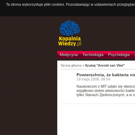
Ta strona wykorzystuje pliki cookies. Pozostawiając w ustawieniach przeglądar
Medycyna
Technologia
Psychologia
Strona główna
>
Szukaj "Arnold van Vliet"
Powierzchnia, że bakteria ni
19 maja 2008, 08:54
Naukowcom z MIT udało się stworzyć
wyjątkowo dobre właściwości bakte
tylko Stanach Zjednoczonych, a w s