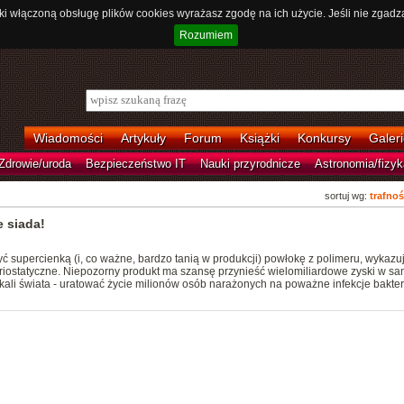
ki włączoną obsługę plików cookies wyrażasz zgodę na ich użycie. Jeśli nie zgadz
Rozumiem
Wiadomości
Artykuły
Forum
Książki
Konkursy
Galeri
Zdrowie/uroda
Bezpieczeństwo IT
Nauki przyrodnicze
Astronomia/fizyk
sortuj wg:
trafnoś
e siada!
 supercienką (i, co ważne, bardzo tanią w produkcji) powłokę z polimeru, wykazu
riostatyczne. Niepozorny produkt ma szansę przynieść wielomiliardowe zyski w s
kali świata - uratować życie milionów osób narażonych na poważne infekcje bakter