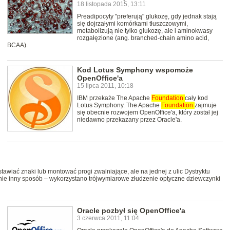
18 listopada 2015, 13:11
Preadipocyty "preferują" glukozę, gdy jednak stają
się dojrzałymi komórkami tłuszczowymi,
metabolizują nie tylko glukozę, ale i aminokwasy
rozgałęzione (ang. branched-chain amino acid,
BCAA).
Kod Lotus Symphony wspomoże
OpenOffice'a
15 lipca 2011, 10:18
IBM przekaże The Apache
Foundation
cały kod
Lotus Symphony. The Apache
Foundation
zajmuje
się obecnie rozwojem OpenOffice'a, który został jej
niedawno przekazany przez Oracle'a.
tawiać znaki lub montować progi zwalniające, ale na jednej z ulic Dystryktu
nie inny sposób – wykorzystano trójwymiarowe złudzenie optyczne dziewczynki
Oracle pozbył się OpenOffice'a
3 czerwca 2011, 11:04