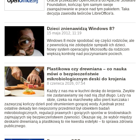
Oracle przekazało OpenOffice'a do Apache Software
Foundation, kończąc tym samym swoje
zaangażowanie w prace nad tym pakietem. Taka
decyzja zawiodła twórców LibreOffice'a.
Dzieci znienawidzą Windows 8?
15 maja 2012, 11:19
Windows 8 może spodobać się części rodziców, ale
z pewnością nie zdobędzie sympatii ich dzieci.
Nowy system operacyjny Microsoftu da rodzicom
większą kontrolę nad poczynaniami pociech.
Plastikowa czy drewniana – co nauka
mówi o bezpieczeństwie
mikrobiologicznym deski do krojenia
8 czerwca 2026, 07:54
Każdy z nas ma w kuchni deskę do krojenia. Zwykle
nie zastanawiamy się nad nią zbyt długo. Leży na
stole, czeka na marchewkę albo pierś kurczaka i
zazwyczaj kończy dzień pod strumieniem gorącej wody. A jednak przez
ostatnie dekady ten niepozorny przedmiot był obiektem badań
mikrobiologicznych, regulacji prawnych i gorących sporów w środowiskach
zajmujących się bezpieczeństwem żywności. Okazuje się, że wybór między
deskami drewnianą a plastikową to nie kwestia estetyki – to sprawa zdrowia
publicznego.