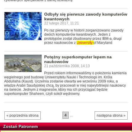
cytowanych specjalistów z danej dziedziny.
Odbyły się pierwsze zawody komputerów
kwantowych
22 lutego 2017, 11:21
Po raz pierwszy w historii zorganizowano zawody
dwóch komputerów kwantowych. Jeden z
prototypów został zbudowany przez IBM-a, drugi
przez naukowców z
University
of Maryland
Potężny superkomputer lepem na
naukowców
21 października 2008, 14:13
Przed rokiem informowaliśmy o położeniu kamienia
węgielnego pod budowę Uniwersytetu Nauki i Technologii im. Króla
Abdullaha (Kaust). Uczelnia zostanie otwarta we wrześniu 2009 roku, a
władze Arabii Saudyjskiej chcą, by pracowali w niej najwybitniejsi naukowcy
na świecie. Jednym z magnesów, który ma ich przyciągać będzie
superkomputer Shaheen, czyli sokół wędrowny.
4
…
« poprzednia strona
następna strona »
Zostań Patronem