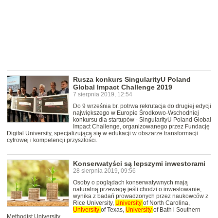
Rusza konkurs SingularityU Poland
Global Impact Challenge 2019
7 sierpnia 2019, 12:54
Do 9 września br. potrwa rekrutacja do drugiej edycji
największego w Europie Środkowo-Wschodniej
konkursu dla startupów - SingularityU Poland Global
Impact Challenge, organizowanego przez Fundację
Digital University, specjalizującą się w edukacji w obszarze transformacji
cyfrowej i kompetencji przyszłości.
Konserwatyści są lepszymi inwestorami
28 sierpnia 2019, 09:56
Osoby o poglądach konserwatywnych mają
naturalną przewagę jeśli chodzi o inwestowanie,
wynika z badań prowadzonych przez naukowców z
Rice University,
University
of North Carolina,
University
of Texas,
University
of Bath i Southern
Methodist University.