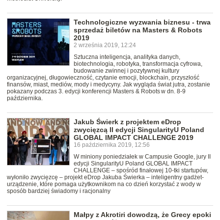
Technologiczne wyzwania biznesu - trwa
sprzedaż biletów na Masters & Robots
2019
2 września 2019, 12:24
Sztuczna inteligencja, analityka danych,
biotechnologia, robotyka, transformacja cyfrowa,
budowanie zwinnej i pozytywnej kultury
organizacyjnej, długowieczność, czytanie emocji, blockchain, przyszłość
finansów, miast, mediów, mody i medycyny. Jak wygląda świat jutra, zostanie
pokazany podczas 3. edycji konferencji Masters & Robots w dn. 8-9
października.
Jakub Świerk z projektem eDrop
zwycięzcą II edycji SingularityU Poland
GLOBAL IMPACT CHALLENGE 2019
16 października 2019, 12:56
W miniony poniedziałek w Campusie Google, jury II
edycji SingularityU Poland GLOBAL IMPACT
CHALLENGE – spośród finałowej 10-tki startupów,
wyłoniło zwycięzcę – projekt eDrop Jakuba Świerka – inteligentny gadżet-
urządzenie, które pomaga użytkownikom na co dzień korzystać z wody w
sposób bardziej świadomy i racjonalny
Małpy z Akrotiri dowodzą, że Grecy epoki