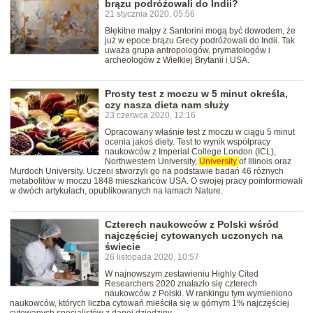
brązu podróżowali do Indii?
21 stycznia 2020, 05:56
Błękitne małpy z Santorini mogą być dowodem, że
już w epoce brązu Grecy podróżowali do Indii. Tak
uważa grupa antropologów, prymatologów i
archeologów z Wielkiej Brytanii i USA.
Prosty test z moczu w 5 minut określa,
czy nasza dieta nam służy
23 czerwca 2020, 12:16
Opracowany właśnie test z moczu w ciągu 5 minut
ocenia jakoś diety. Test to wynik współpracy
naukowców z Imperial College London (ICL),
Northwestern University,
University
of Illinois oraz
Murdoch University. Uczeni stworzyli go na podstawie badań 46 różnych
metabolitów w moczu 1848 mieszkańców USA. O swojej pracy poinformowali
w dwóch artykułach, opublikowanych na łamach Nature.
Czterech naukowców z Polski wśród
najczęściej cytowanych uczonych na
świecie
26 listopada 2020, 10:57
W najnowszym zestawieniu Highly Cited
Researchers 2020 znalazło się czterech
naukowców z Polski. W rankingu tym wymieniono
naukowców, których liczba cytowań mieściła się w górnym 1% najczęściej