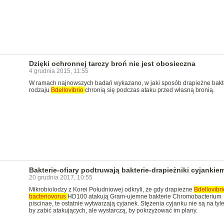
Dzięki ochronnej tarczy broń nie jest obosieczna
4 grudnia 2015, 11:55
W ramach najnowszych badań wykazano, w jaki sposób drapieżne bakte
rodzaju
Bdellovibrio
chronią się podczas ataku przed własną bronią.
Bakterie-ofiary podtruwają bakterie-drapieżniki cyjankie
20 grudnia 2017, 10:55
Mikrobiolodzy z Korei Południowej odkryli, że gdy drapieżne
Bdellovibri
bacteriovorus
HD100 atakują Gram-ujemne bakterie Chromobacterium
piscinae, te ostatnie wytwarzają cyjanek. Stężenia cyjanku nie są na tyl
by zabić atakujących, ale wystarczą, by pokrzyżować im plany.