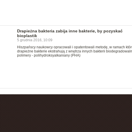
Drapieżna bakteria zabija inne bakterie, by pozyskać
bioplastik
5 grudnia 2016, 10:09
Hiszpańscy naukowcy opracowali i opatentowali metodę, w ramach któr
drapieżne bakterie ekstrahują z wnętrza innych bakterii biodegradowal
polimery - polihydroksyalkaniany (PHA)