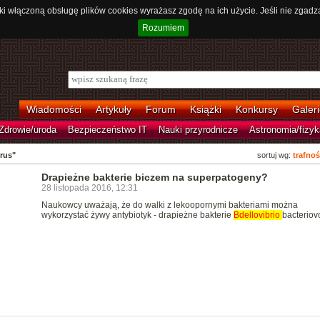
ki włączoną obsługę plików cookies wyrażasz zgodę na ich użycie. Jeśli nie zgadz
Rozumiem
Wiadomości
Artykuły
Forum
Książki
Konkursy
Galeri
Zdrowie/uroda
Bezpieczeństwo IT
Nauki przyrodnicze
Astronomia/fizyk
orus"
sortuj wg:
trafnoś
Drapieżne bakterie biczem na superpatogeny?
28 listopada 2016, 12:31
Naukowcy uważają, że do walki z lekoopornymi bakteriami można
wykorzystać żywy antybiotyk - drapieżne bakterie
Bdellovibrio
bacteriov