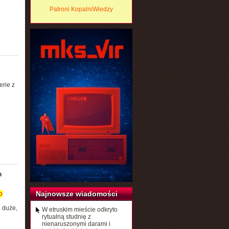
Patroni KopalniWiedzy
rie z
m
Najnowsze wiadomości
o
e duże,
W etruskim mieście odkryto
rytualną studnię z
nienaruszonymi darami i