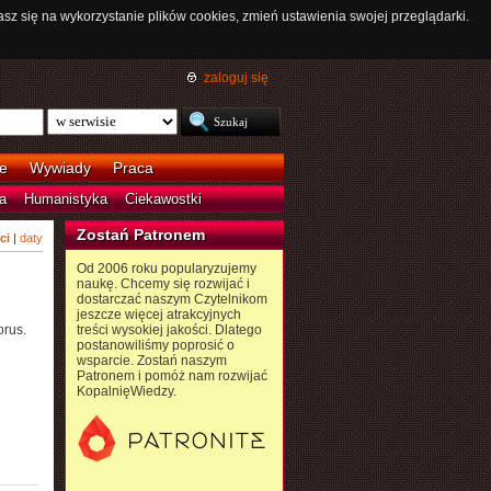
asz się na wykorzystanie plików cookies, zmień ustawienia swojej przeglądarki.
zaloguj się
e
Wywiady
Praca
a
Humanistyka
Ciekawostki
Zostań Patronem
ci
|
daty
Od 2006 roku popularyzujemy
naukę. Chcemy się rozwijać i
dostarczać naszym Czytelnikom
jeszcze więcej atrakcyjnych
orus.
treści wysokiej jakości. Dlatego
postanowiliśmy poprosić o
wsparcie. Zostań naszym
Patronem i pomóż nam rozwijać
KopalnięWiedzy.