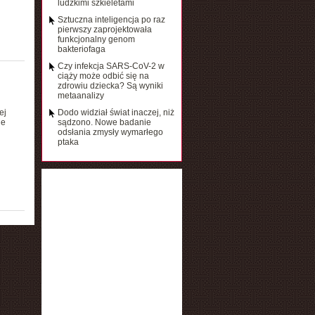
ludzkimi szkieletami
Sztuczna inteligencja po raz
pierwszy zaprojektowała
funkcjonalny genom
bakteriofaga
Czy infekcja SARS-CoV-2 w
ciąży może odbić się na
zdrowiu dziecka? Są wyniki
metaanalizy
ej
Dodo widział świat inaczej, niż
ne
sądzono. Nowe badanie
odsłania zmysły wymarłego
ptaka