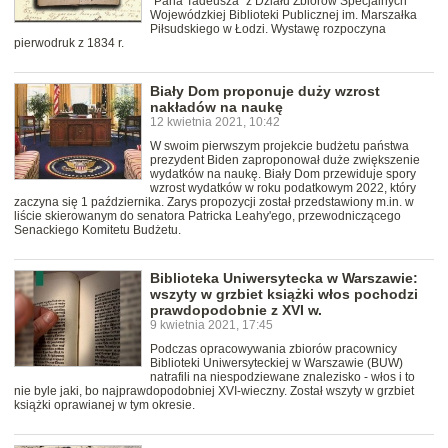
"Pana Tadeusza" z Działu Zbiorów Specjalnych
Wojewódzkiej Biblioteki Publicznej im. Marszałka
Piłsudskiego w Łodzi. Wystawę rozpoczyna
pierwodruk z 1834 r.
Biały Dom proponuje duży wzrost
nakładów na naukę
12 kwietnia 2021, 10:42
W swoim pierwszym projekcie budżetu państwa
prezydent Biden zaproponował duże zwiększenie
wydatków na naukę. Biały Dom przewiduje spory
wzrost wydatków w roku podatkowym 2022, który
zaczyna się 1 października. Zarys propozycji został przedstawiony m.in. w
liście skierowanym do senatora Patricka Leahy'ego, przewodniczącego
Senackiego Komitetu Budżetu.
Biblioteka Uniwersytecka w Warszawie:
wszyty w grzbiet książki włos pochodzi
prawdopodobnie z XVI w.
9 kwietnia 2021, 17:45
Podczas opracowywania zbiorów pracownicy
Biblioteki Uniwersyteckiej w Warszawie (BUW)
natrafili na niespodziewane znalezisko - włos i to
nie byle jaki, bo najprawdopodobniej XVI-wieczny. Został wszyty w grzbiet
książki oprawianej w tym okresie.