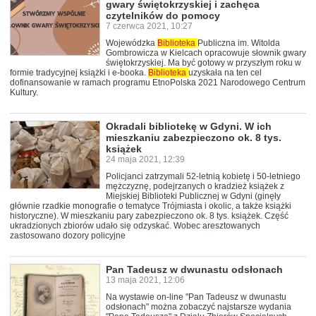
gwary świętokrzyskiej i zachęca
czytelników do pomocy
7 czerwca 2021, 10:27
Wojewódzka
Biblioteka
Publiczna im. Witolda
Gombrowicza w Kielcach opracowuje słownik gwary
świętokrzyskiej. Ma być gotowy w przyszłym roku w
formie tradycyjnej książki i e-booka.
Biblioteka
uzyskała na ten cel
dofinansowanie w ramach programu EtnoPolska 2021 Narodowego Centrum
Kultury.
Okradali bibliotekę w Gdyni. W ich
mieszkaniu zabezpieczono ok. 8 tys.
książek
24 maja 2021, 12:39
Policjanci zatrzymali 52-letnią kobietę i 50-letniego
mężczyznę, podejrzanych o kradzież książek z
Miejskiej Biblioteki Publicznej w Gdyni (ginęły
głównie rzadkie monografie o tematyce Trójmiasta i okolic, a także książki
historyczne). W mieszkaniu pary zabezpieczono ok. 8 tys. książek. Część
ukradzionych zbiorów udało się odzyskać. Wobec aresztowanych
zastosowano dozory policyjne
Pan Tadeusz w dwunastu odsłonach
13 maja 2021, 12:06
Na wystawie on-line "Pan Tadeusz w dwunastu
odsłonach" można zobaczyć najstarsze wydania