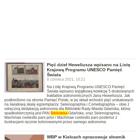
Pięć dzieł Heweliusza wpisano na Listę
Krajową Programu UNESCO Pamięć
Świata
8 czerwca 2021, 10:21
Na Listę Krajową Programu UNESCO Pamięć
Świata wpisano wyjątkową kolekcję 5 drukowanych
traktatów astronomicznych Jana Heweliusza. Jak
podkreślono na stronie Pamięć Polski, w jej skład wchodzi pięć unikatowych
na światową skalę egzemplarzy: Selenographia i Cometographia – obie z
odręczną dedykacją astronoma dla Biblioteki Rady Miasta Gdańska, której
spadkobierczynią jest PAN
Biblioteka
Gdańska, oraz Selenographia,
Machinae coelestis pars prior i Machinae coelestis pars posterior z
ilustracjami ręcznie kolorowanymi przez samego astronoma.
WBP w Kielcach opracowuje słownik