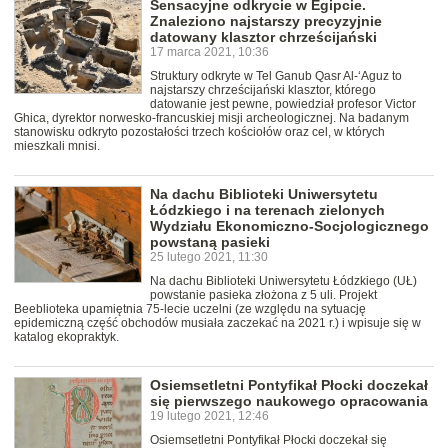
Sensacyjne odkrycie w Egipcie.
Znaleziono najstarszy precyzyjnie
datowany klasztor chrześcijański
17 marca 2021, 10:36
Struktury odkryte w Tel Ganub Qasr Al-‘Aguz to
najstarszy chrześcijański klasztor, którego
datowanie jest pewne, powiedział profesor Victor
Ghica, dyrektor norwesko-francuskiej misji archeologicznej. Na badanym
stanowisku odkryto pozostałości trzech kościołów oraz cel, w których
mieszkali mnisi.
Na dachu Biblioteki Uniwersytetu
Łódzkiego i na terenach zielonych
Wydziału Ekonomiczno-Socjologicznego
powstaną pasieki
25 lutego 2021, 11:30
Na dachu Biblioteki Uniwersytetu Łódzkiego (UŁ)
powstanie pasieka złożona z 5 uli. Projekt
Beeblioteka upamiętnia 75-lecie uczelni (ze względu na sytuację
epidemiczną część obchodów musiała zaczekać na 2021 r.) i wpisuje się w
katalog ekopraktyk.
Osiemsetletni Pontyfikał Płocki doczekał
się pierwszego naukowego opracowania
19 lutego 2021, 12:46
Osiemsetletni Pontyfikał Płocki doczekał się