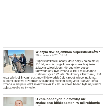
W czym tkwi tajemnica superstulatków?
30 września 2025, 07:44
Superstulatkowie, osoby które dożyły co najmniej
110 lat, to wciąż wyjątkowe zjawisko. Najdłużej
żyjącym człowiekiem, którego wiek został
udowodniony, była zmarła w 1997 roku Jeanne
Calment. Żyła 122 lata. Naukowcy z Hiszpanii, USA
oraz Wielkiej Brytanii postanowili dowiedzieć się czegoś więcej na temat
superstulatków i przeprowadzili analizę multiomiczną Marii Branyas, która
zmarła w sierpniu 2024 roku w wieku 117 lat i w chwili badań była najstarszą
żyjącą osobą na świecie.
U 25% badanych niemowląt nie
znaleziono bifidobakterii w mikrobiomie