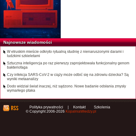
Najnowsze wiadomości
W etruskim mieście odkryto rytualną studnię z nienaruszonymi darami i
ludzkimi szkieletami
Sztuczna inteligencja po raz pierwszy zaprojektowała funkcjonalny genom
bakteriofaga
Czy infekcja SARS-CoV-2 w ciąży może odbić się na zdrowiu dziecka? Są
wyniki metaanalizy
Dodo widział świat inaczej, niż sądzono. Nowe badanie odsłania zmysły
wymarłego ptaka
Polityka prywatności
|
Kontakt
Szkolenia
© Copyright 2006-2026
KopalniaWiedzy.pl