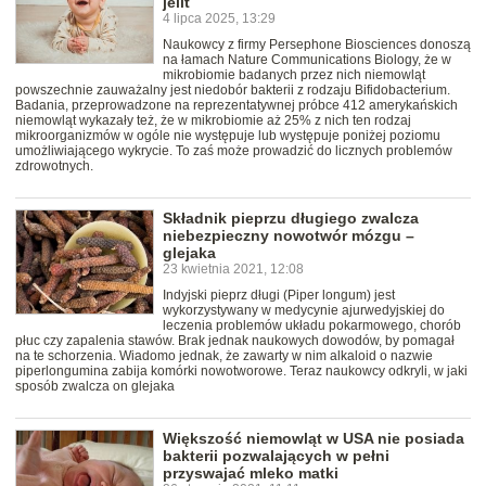
jelit
4 lipca 2025, 13:29
Naukowcy z firmy Persephone Biosciences donoszą
na łamach Nature Communications Biology, że w
mikrobiomie badanych przez nich niemowląt
powszechnie zauważalny jest niedobór bakterii z rodzaju Bifidobacterium.
Badania, przeprowadzone na reprezentatywnej próbce 412 amerykańskich
niemowląt wykazały też, że w mikrobiomie aż 25% z nich ten rodzaj
mikroorganizmów w ogóle nie występuje lub występuje poniżej poziomu
umożliwiającego wykrycie. To zaś może prowadzić do licznych problemów
zdrowotnych.
Składnik pieprzu długiego zwalcza
niebezpieczny nowotwór mózgu –
glejaka
23 kwietnia 2021, 12:08
Indyjski pieprz długi (Piper longum) jest
wykorzystywany w medycynie ajurwedyjskiej do
leczenia problemów układu pokarmowego, chorób
płuc czy zapalenia stawów. Brak jednak naukowych dowodów, by pomagał
na te schorzenia. Wiadomo jednak, że zawarty w nim alkaloid o nazwie
piperlongumina zabija komórki nowotworowe. Teraz naukowcy odkryli, w jaki
sposób zwalcza on glejaka
Większość niemowląt w USA nie posiada
bakterii pozwalających w pełni
przyswajać mleko matki