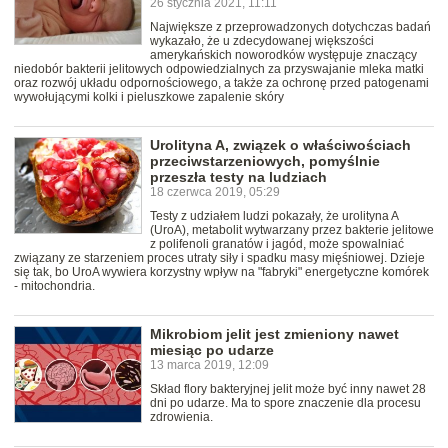
26 stycznia 2021, 11:11
Największe z przeprowadzonych dotychczas badań
wykazało, że u zdecydowanej większości
amerykańskich noworodków występuje znaczący
niedobór bakterii jelitowych odpowiedzialnych za przyswajanie mleka matki
oraz rozwój układu odpornościowego, a także za ochronę przed patogenami
wywołującymi kolki i pieluszkowe zapalenie skóry
Urolityna A, związek o właściwościach
przeciwstarzeniowych, pomyślnie
przeszła testy na ludziach
18 czerwca 2019, 05:29
Testy z udziałem ludzi pokazały, że urolityna A
(UroA), metabolit wytwarzany przez bakterie jelitowe
z polifenoli granatów i jagód, może spowalniać
związany ze starzeniem proces utraty siły i spadku masy mięśniowej. Dzieje
się tak, bo UroA wywiera korzystny wpływ na "fabryki" energetyczne komórek
- mitochondria.
Mikrobiom jelit jest zmieniony nawet
miesiąc po udarze
13 marca 2019, 12:09
Skład flory bakteryjnej jelit może być inny nawet 28
dni po udarze. Ma to spore znaczenie dla procesu
zdrowienia.