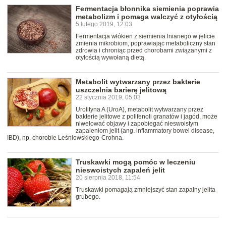
Fermentacja błonnika siemienia poprawia
metabolizm i pomaga walczyć z otyłością
5 lutego 2019, 12:03
Fermentacja włókien z siemienia lnianego w jelicie
zmienia mikrobiom, poprawiając metaboliczny stan
zdrowia i chroniąc przed chorobami związanymi z
otyłością wywołaną dietą.
Metabolit wytwarzany przez bakterie
uszczelnia barierę jelitową
22 stycznia 2019, 05:03
Urolityna A (UroA), metabolit wytwarzany przez
bakterie jelitowe z polifenoli granatów i jagód, może
niwelować objawy i zapobiegać nieswoistym
zapaleniom jelit (ang. inflammatory bowel disease,
IBD), np. chorobie Leśniowskiego-Crohna.
Truskawki mogą pomóc w leczeniu
nieswoistych zapaleń jelit
20 sierpnia 2018, 11:54
Truskawki pomagają zmniejszyć stan zapalny jelita
grubego.