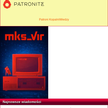
Patroni KopalniWiedzy
Najnowsze wiadomości