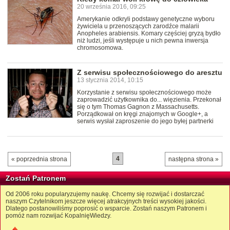
20 września 2016, 09:25
Amerykanie odkryli podstawy genetyczne wyboru
żywiciela u przenoszących zarodźce malarii
Anopheles arabiensis. Komary częściej gryzą bydło
niż ludzi, jeśli występuje u nich pewna inwersja
chromosomowa.
Z serwisu społecznościowego do aresztu
13 stycznia 2014, 10:15
Korzystanie z serwisu społecznościowego może
zaprowadzić użytkownika do... więzienia. Przekonał
się o tym Thomas Gagnon z Massachusetts.
Porządkował on kręgi znajomych w Google+, a
serwis wysłał zaproszenie do jego byłej partnerki
4
« poprzednia strona
następna strona »
Zostań Patronem
Od 2006 roku popularyzujemy naukę. Chcemy się rozwijać i dostarczać
naszym Czytelnikom jeszcze więcej atrakcyjnych treści wysokiej jakości.
Dlatego postanowiliśmy poprosić o wsparcie. Zostań naszym Patronem i
pomóż nam rozwijać KopalnięWiedzy.