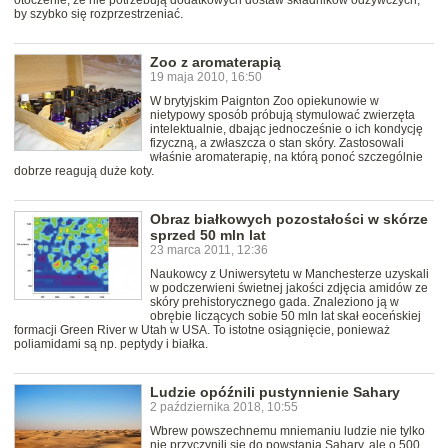
otoczenie, że nie potrzebują dodatkowych dostaw składników odżywczych,
by szybko się rozprzestrzeniać.
Zoo z aromaterapią
19 maja 2010, 16:50
W brytyjskim Paignton Zoo opiekunowie w
nietypowy sposób próbują stymulować zwierzęta
intelektualnie, dbając jednocześnie o ich kondycję
fizyczną, a zwłaszcza o stan skóry. Zastosowali
właśnie aromaterapię, na którą ponoć szczególnie
dobrze reagują duże koty.
Obraz białkowych pozostałości w skórze
sprzed 50 mln lat
23 marca 2011, 12:36
Naukowcy z Uniwersytetu w Manchesterze uzyskali
w podczerwieni świetnej jakości zdjęcia amidów ze
skóry prehistorycznego gada. Znaleziono ją w
obrębie liczących sobie 50 mln lat skał eoceńskiej
formacji Green River w Utah w USA. To istotne osiągnięcie, ponieważ
poliamidami są np. peptydy i białka.
Ludzie opóźnili pustynnienie Sahary
2 października 2018, 10:55
Wbrew powszechnemu mniemaniu ludzie nie tylko
nie przyczynili się do powstania Sahary, ale o 500