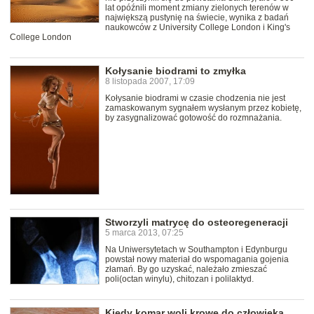
lat opóźnili moment zmiany zielonych terenów w
największą pustynię na świecie, wynika z badań
naukowców z University College London i King's
College London
Kołysanie biodrami to zmyłka
8 listopada 2007, 17:09
Kołysanie biodrami w czasie chodzenia nie jest
zamaskowanym sygnałem wysłanym przez kobietę,
by zasygnalizować gotowość do rozmnażania.
Stworzyli matrycę do osteoregeneracji
5 marca 2013, 07:25
Na Uniwersytetach w Southampton i Edynburgu
powstał nowy materiał do wspomagania gojenia
złamań. By go uzyskać, należało zmieszać
poli(octan winylu), chitozan i polilaktyd.
Kiedy komar woli krowę do człowieka