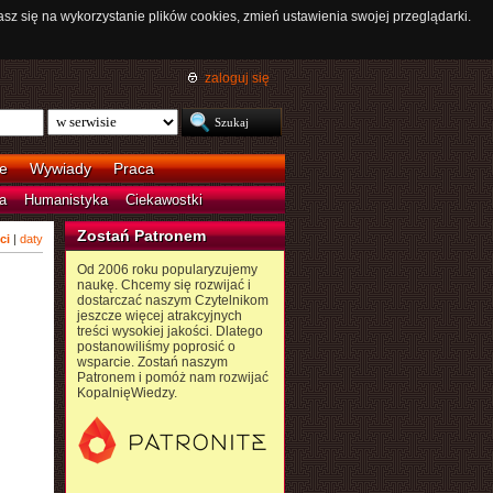
asz się na wykorzystanie plików cookies, zmień ustawienia swojej przeglądarki.
zaloguj się
e
Wywiady
Praca
a
Humanistyka
Ciekawostki
Zostań Patronem
ci
|
daty
Od 2006 roku popularyzujemy
naukę. Chcemy się rozwijać i
dostarczać naszym Czytelnikom
jeszcze więcej atrakcyjnych
treści wysokiej jakości. Dlatego
postanowiliśmy poprosić o
wsparcie. Zostań naszym
Patronem i pomóż nam rozwijać
KopalnięWiedzy.