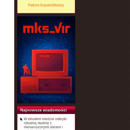
Patroni KopalniWiedzy
Najnowsze wiadomości
W etruskim mieście odkryto
rytualną studnię z
nienaruszonymi darami i