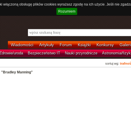
ki włączoną obsługę plików cookies wyrażasz zgodę na ich użycie. Jeśli nie zgadz
Rozumiem
Wiadomości
Artykuły
Forum
Książki
Konkursy
Galeri
Zdrowie/uroda
Bezpieczeństwo IT
Nauki przyrodnicze
Astronomia/fizyk
sortuj wg:
trafnoś
e
"Bradley Manning"