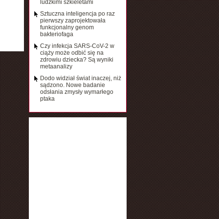
ludzkimi szkieletami
Sztuczna inteligencja po raz
pierwszy zaprojektowała
funkcjonalny genom
bakteriofaga
Czy infekcja SARS-CoV-2 w
ciąży może odbić się na
zdrowiu dziecka? Są wyniki
metaanalizy
Dodo widział świat inaczej, niż
sądzono. Nowe badanie
odsłania zmysły wymarłego
ptaka