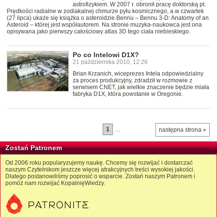
astrofizykiem. W 2007 r. obronił pracę doktorską pt.
Prędkości radialne w zodiakalnej chmurze pyłu kosmicznego, a w czwartek
(27 lipca) ukaże się książka o asteroidzie Bennu – Bennu 3-D: Anatomy of an
Asteroid – której jest współautorem. Na stronie muzyka-naukowca jest ona
opisywana jako pierwszy całościowy atlas 3D tego ciała niebieskiego.
Po co Intelowi D1X?
21 października 2010, 12:26
Brian Krzanich, wiceprezes Intela odpowiedzialny
za proces produkcyjny, zdradził w rozmowie z
serwisem CNET, jak wielkie znaczenie będzie miała
fabryka D1X, która powstanie w Oregonie.
1
…
następna strona »
Zostań Patronem
Od 2006 roku popularyzujemy naukę. Chcemy się rozwijać i dostarczać
naszym Czytelnikom jeszcze więcej atrakcyjnych treści wysokiej jakości.
Dlatego postanowiliśmy poprosić o wsparcie. Zostań naszym Patronem i
pomóż nam rozwijać KopalnięWiedzy.