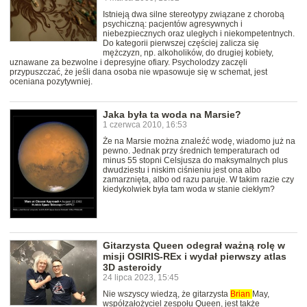
Istnieją dwa silne stereotypy związane z chorobą
psychiczną: pacjentów agresywnych i
niebezpiecznych oraz uległych i niekompetentnych.
Do kategorii pierwszej częściej zalicza się
mężczyzn, np. alkoholików, do drugiej kobiety,
uznawane za bezwolne i depresyjne ofiary. Psycholodzy zaczęli
przypuszczać, że jeśli dana osoba nie wpasowuje się w schemat, jest
oceniana pozytywniej.
Jaka była ta woda na Marsie?
1 czerwca 2010, 16:53
Że na Marsie można znaleźć wodę, wiadomo już na
pewno. Jednak przy średnich temperaturach od
minus 55 stopni Celsjusza do maksymalnych plus
dwudziestu i niskim ciśnieniu jest ona albo
zamarznięta, albo od razu paruje. W takim razie czy
kiedykolwiek była tam woda w stanie ciekłym?
Gitarzysta Queen odegrał ważną rolę w
misji OSIRIS-REx i wydał pierwszy atlas
3D asteroidy
24 lipca 2023, 15:45
Nie wszyscy wiedzą, że gitarzysta
Brian
May,
współzałożyciel zespołu Queen, jest także