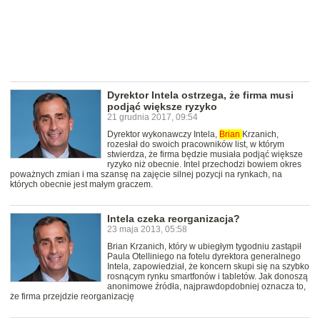
Dyrektor Intela ostrzega, że firma musi
podjąć większe ryzyko
21 grudnia 2017, 09:54
Dyrektor wykonawczy Intela,
Brian
Krzanich,
rozesłał do swoich pracowników list, w którym
stwierdza, że firma będzie musiała podjąć większe
ryzyko niż obecnie. Intel przechodzi bowiem okres
poważnych zmian i ma szansę na zajęcie silnej pozycji na rynkach, na
których obecnie jest małym graczem.
Intela czeka reorganizacja?
23 maja 2013, 05:58
Brian Krzanich, który w ubiegłym tygodniu zastąpił
Paula Otelliniego na fotelu dyrektora generalnego
Intela, zapowiedział, że koncern skupi się na szybko
rosnącym rynku smartfonów i tabletów. Jak donoszą
anonimowe źródła, najprawdopdobniej oznacza to,
że firma przejdzie reorganizację