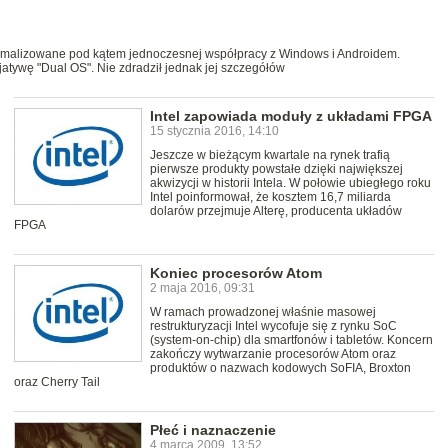
ptymalizowane pod kątem jednoczesnej współpracy z Windows i Androidem.
cjatywę "Dual OS". Nie zdradził jednak jej szczegółów
Intel zapowiada moduły z układami FPGA
15 stycznia 2016, 14:10
Jeszcze w bieżącym kwartale na rynek trafią
pierwsze produkty powstałe dzięki największej
akwizycji w historii Intela. W połowie ubiegłego roku
Intel poinformował, że kosztem 16,7 miliarda
dolarów przejmuje Alterę, producenta układów
FPGA
Koniec procesorów Atom
2 maja 2016, 09:31
W ramach prowadzonej właśnie masowej
restrukturyzacji Intel wycofuje się z rynku SoC
(system-on-chip) dla smartfonów i tabletów. Koncern
zakończy wytwarzanie procesorów Atom oraz
produktów o nazwach kodowych SoFIA, Broxton
oraz Cherry Tail
Płeć i naznaczenie
4 marca 2009, 13:52