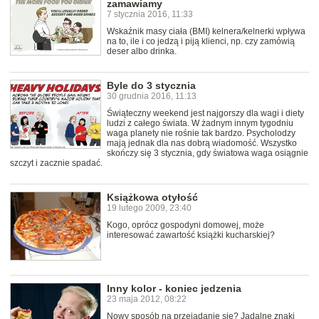
zamawiamy
7 stycznia 2016, 11:33
Wskaźnik masy ciała (BMI) kelnera/kelnerki wpływa
na to, ile i co jedzą i piją klienci, np. czy zamówią
deser albo drinka.
Byle do 3 stycznia
30 grudnia 2016, 11:13
Świąteczny weekend jest najgorszy dla wagi i diety
ludzi z całego świata. W żadnym innym tygodniu
waga planety nie rośnie tak bardzo. Psycholodzy
mają jednak dla nas dobrą wiadomość. Wszystko
skończy się 3 stycznia, gdy światowa waga osiągnie
szczyt i zacznie spadać.
Książkowa otyłość
19 lutego 2009, 23:40
Kogo, oprócz gospodyni domowej, może
interesować zawartość książki kucharskiej?
Inny kolor - koniec jedzenia
23 maja 2012, 08:22
Nowy sposób na przejadanie się? Jadalne znaki