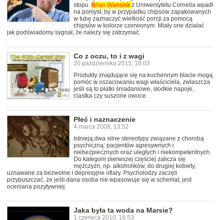
stopu.
Brian
Wansink
z Uniwersytetu Cornella wpadł
na pomysł, by w przypadku chipsów zapakowanych
w tubę zaznaczyć wielkość porcji za pomocą
chipsów w kolorze czerwonym. Miały one działać
jak podświadomy sygnał, że należy się zatrzymać.
Co z oczu, to i z wagi
20 października 2015, 10:03
Produkty znajdujące się na kuchennym blacie mogą
pomóc w oszacowaniu wagi właściciela, zwłaszcza
jeśli są to płatki śniadaniowe, słodkie napoje,
ciastka czy suszone owoce.
Płeć i naznaczenie
4 marca 2009, 13:52
Istnieją dwa silne stereotypy związane z chorobą
psychiczną: pacjentów agresywnych i
niebezpiecznych oraz uległych i niekompetentnych.
Do kategorii pierwszej częściej zalicza się
mężczyzn, np. alkoholików, do drugiej kobiety,
uznawane za bezwolne i depresyjne ofiary. Psycholodzy zaczęli
przypuszczać, że jeśli dana osoba nie wpasowuje się w schemat, jest
oceniana pozytywniej.
Jaka była ta woda na Marsie?
1 czerwca 2010, 16:53