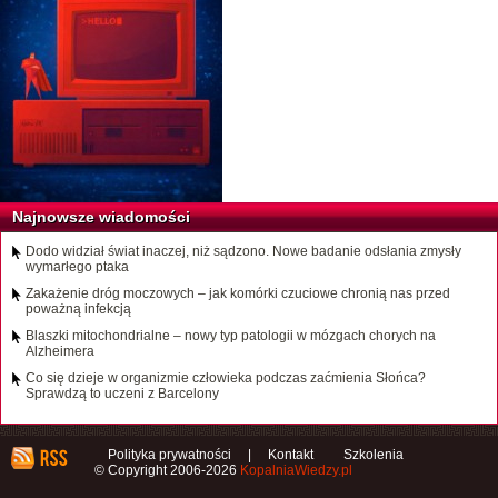
Najnowsze wiadomości
Dodo widział świat inaczej, niż sądzono. Nowe badanie odsłania zmysły
wymarłego ptaka
Zakażenie dróg moczowych – jak komórki czuciowe chronią nas przed
poważną infekcją
Blaszki mitochondrialne – nowy typ patologii w mózgach chorych na
Alzheimera
Co się dzieje w organizmie człowieka podczas zaćmienia Słońca?
Sprawdzą to uczeni z Barcelony
Polityka prywatności
|
Kontakt
Szkolenia
© Copyright 2006-2026
KopalniaWiedzy.pl