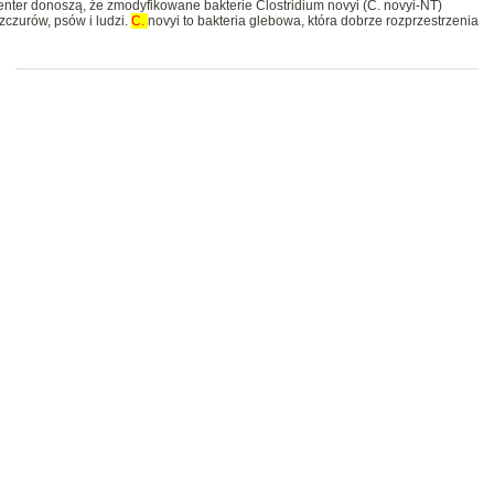
ter donoszą, że zmodyfikowane bakterie Clostridium novyi (C. novyi-NT)
czurów, psów i ludzi.
C.
novyi to bakteria glebowa, która dobrze rozprzestrzenia