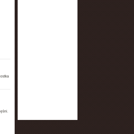
nostka
ęśni.