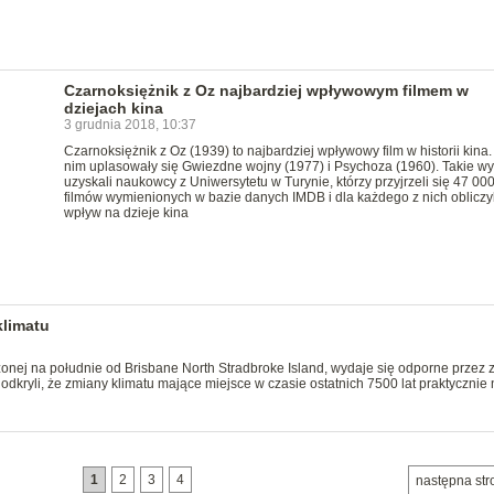
Czarnoksiężnik z Oz najbardziej wpływowym filmem w
dziejach kina
3 grudnia 2018, 10:37
Czarnoksiężnik z Oz (1939) to najbardziej wpływowy film w historii kina.
nim uplasowały się Gwiezdne wojny (1977) i Psychoza (1960). Takie wy
uzyskali naukowcy z Uniwersytetu w Turynie, którzy przyjrzeli się 47 00
filmów wymienionych w bazie danych IMDB i dla każdego z nich obliczyl
wpływ na dzieje kina
klimatu
żonej na południe od Brisbane North Stradbroke Island, wydaje się odporne przez 
dkryli, że zmiany klimatu mające miejsce w czasie ostatnich 7500 lat praktycznie
1
2
3
4
następna str