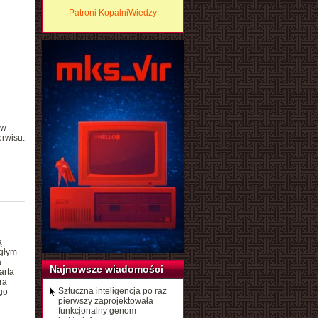
Patroni KopalniWiedzy
ów
erwisu.
ą
egłym
a
Najnowsze wiadomości
arta
ra
Sztuczna inteligencja po raz
go
pierwszy zaprojektowała
funkcjonalny genom