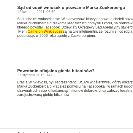
Sąd odrzucił wniosek o pozwanie Marka Zuckerberga
12 kwietnia 2011, 06:50
Sąd odrzucił wniosek braci Winklevossów, którzy ponownie chcieli poz
Marka Zuckerberga o rzekomą kradzież ich pomysłu i kodu, na podstaw
którego powstał Facebook. Dziewiąty Okręgowy Sąd Apelacyjny stwierdz
Tyler i
Cameron
Winklevoss
są na tyle inteligentni, że rozumieli co robią
podpisując w 2006 roku ugodę z Zuckerbergiem.
Powstanie oficjalna giełda bitcoinów?
27 stycznia 2015, 14:02
Bracia Winklevoss, byli reprezentanci USA w wioślarstwie, którzy oskarży
Marka Zuckerberga o kradzież pomysłu na Facebooka i w ramach ugod
otrzymali od niego kilkadziesiąt milionów dolarów, chcą założyć legalną
zarejestrowaną giełdę bitcoinów