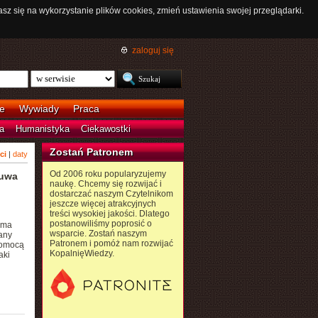
asz się na wykorzystanie plików cookies, zmień ustawienia swojej przeglądarki.
zaloguj się
e
Wywiady
Praca
a
Humanistyka
Ciekawostki
Zostań Patronem
ci
|
daty
Od 2006 roku popularyzujemy
zuwa
naukę. Chcemy się rozwijać i
dostarczać naszym Czytelnikom
jeszcze więcej atrakcyjnych
treści wysokiej jakości. Dlatego
postanowiliśmy poprosić o
oma
wsparcie. Zostań naszym
any
Patronem i pomóż nam rozwijać
pomocą
KopalnięWiedzy.
aki