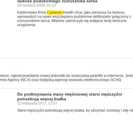
Sukces podskórnego rozrusznika serca
18 czerwca 2009, 01:13
Kalifornijska firma
Cameron
Health chce, jako pierwsza na świecie,
wprowadzić na rynek wszczepiany podskórnie defibrylator połączony z
rozrusznikiem serca. Właśnie zakończyły się wstępne testy kliniczne
urządzenia.
meron, ogłosił powstanie nowej jednostki do zwalczania pedofilii w internecie. Jed
Crime Agency (NCA) oraz brytyjską agencję wywiadu elektronicznego GCHQ
Do podtrzymania masy mięśniowej starsi mężczyźni
potrzebują więcej białka
22 listopada 2017, 13:57
Starsi mężczyźni potrzebują więcej białka, by utrzymać rozmiary i siłę mi