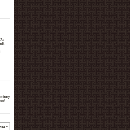
 Za
niki
0
i
zmiany
 nań
ona »