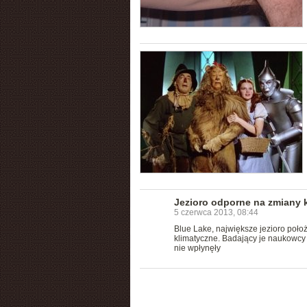
Jezioro odporne na zmiany 
5 czerwca 2013, 08:44
Blue Lake, największe jezioro poło
klimatyczne. Badający je naukowcy o
nie wpłynęły