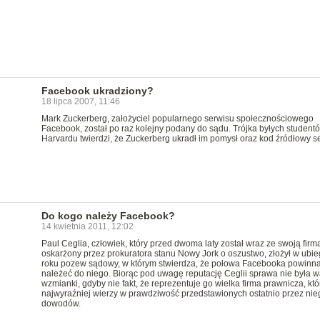
Facebook ukradziony?
18 lipca 2007, 11:46
Mark Zuckerberg, założyciel popularnego serwisu społecznościowego
Facebook, został po raz kolejny podany do sądu. Trójka byłych student
Harvardu twierdzi, że Zuckerberg ukradł im pomysł oraz kod źródłowy s
Do kogo należy Facebook?
14 kwietnia 2011, 12:02
Paul Ceglia, człowiek, który przed dwoma laty został wraz ze swoją firm
oskarżony przez prokuratora stanu Nowy Jork o oszustwo, złożył w ubi
roku pozew sądowy, w którym stwierdza, że połowa Facebooka powinn
należeć do niego. Biorąc pod uwagę reputację Ceglii sprawa nie była w
wzmianki, gdyby nie fakt, że reprezentuje go wielka firma prawnicza, któ
najwyraźniej wierzy w prawdziwość przedstawionych ostatnio przez nie
dowodów.