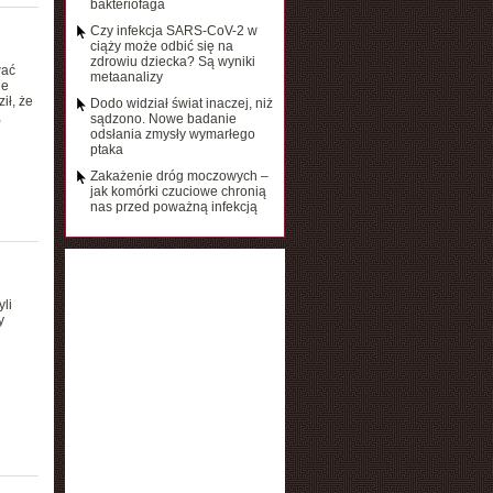
bakteriofaga
Czy infekcja SARS-CoV-2 w
ciąży może odbić się na
zdrowiu dziecka? Są wyniki
wać
metaanalizy
ie
ił, że
Dodo widział świat inaczej, niż
,
sądzono. Nowe badanie
odsłania zmysły wymarłego
ptaka
Zakażenie dróg moczowych –
jak komórki czuciowe chronią
nas przed poważną infekcją
li
y