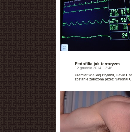
Pedofilia jak terroryzm
12 grudnia 2014, 13:48
Premier Wielkiej Brytanii, David Ca
zostanie założona przez National 