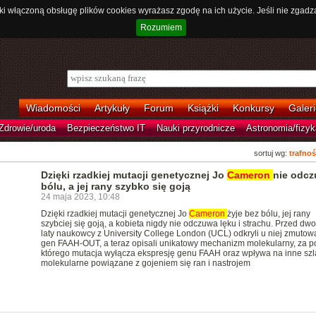
ki włączoną obsługę plików cookies wyrażasz zgodę na ich użycie. Jeśli nie zgadz
Rozumiem
Wiadomości
Artykuły
Forum
Książki
Konkursy
Galeri
Zdrowie/uroda
Bezpieczeństwo IT
Nauki przyrodnicze
Astronomia/fizyk
sortuj wg:
trafnoś
Dzięki rzadkiej mutacji genetycznej Jo
Cameron
nie odc
bólu, a jej rany szybko się goją
24 maja 2023, 10:48
Dzięki rzadkiej mutacji genetycznej Jo
Cameron
żyje bez bólu, jej rany
szybciej się goją, a kobieta nigdy nie odczuwa lęku i strachu. Przed dw
laty naukowcy z University College London (UCL) odkryli u niej zmutow
gen FAAH-OUT, a teraz opisali unikatowy mechanizm molekularny, za 
którego mutacja wyłącza ekspresję genu FAAH oraz wpływa na inne szl
molekularne powiązane z gojeniem się ran i nastrojem