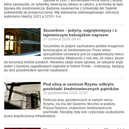
zgłosiła w 1997 r. konserwator Anna Maria Caruba,
która zauważyła, że sylwetkę zwierzęcia odlano w całości, a technika ta była
typowa dla średniowiecza. Badania naukowców z Università del Salento
potwierdziły jej przypuszczenia. Wg datowania radiowęglowego, wilczycę
wykonano między 1021 a 1153 r. n.e.
Szczerbiec - jedyny, najpiękniejszy i z
tajemniczym hebrajskim napisem
27 czerwca 2026, 08:43
Szczerbiec to jedyne zachowane polskie insygnium
koronacyjne ze średniowiecza. Przez wielu
specjalistów uznawany jest za najpiękniejszy miecz
ceremonialny. Większość z nas wie, że miecz służył
do koronacji królów polskich. Niewielu zdaje sobie sprawę, że rękojeść kryje
jeden z bardziej zagadkowych napisów w historii Polski – inskrypcję, będącą
do dziś przedmiotem sporów naukowych.
Pod ulicą w centrum Rzymu odkryto
pochówki średniowiecznych pątników
25 października 2019, 12:07
Podczas prac gazowniczych w samym sercu
Rzymu, na Via del Governo Vecchio w pobliżu
Piazza Navona, znaleziono średniowieczne
pochówki. Niestety, były one częściowo uszkodzone
przez współczesną infrastrukturę.