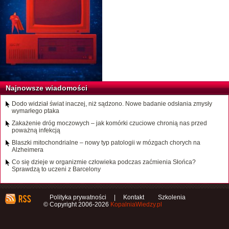
Najnowsze wiadomości
Dodo widział świat inaczej, niż sądzono. Nowe badanie odsłania zmysły
wymarłego ptaka
Zakażenie dróg moczowych – jak komórki czuciowe chronią nas przed
poważną infekcją
Blaszki mitochondrialne – nowy typ patologii w mózgach chorych na
Alzheimera
Co się dzieje w organizmie człowieka podczas zaćmienia Słońca?
Sprawdzą to uczeni z Barcelony
Polityka prywatności
|
Kontakt
Szkolenia
© Copyright 2006-2026
KopalniaWiedzy.pl