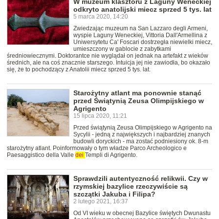
W muzeum klasztoru z Laguny Weneckiej
odkryto anatolijski miecz sprzed 5 tys. lat
5 marca 2020, 14:20
Zwiedzając muzeum na San Lazzaro degli Armeni,
wyspie Laguny Weneckiej, Vittoria Dall'Armellina z
Uniwersytetu Ca' Foscari dostrzegła niewielki miecz,
umieszczony w gablocie z zabytkami
średniowiecznymi. Doktorantce nie wyglądał on jednak na artefakt z wieków
średnich, ale na coś znacznie starszego. Intuicja jej nie zawiodła, bo okazało
się, że to pochodzący z Anatolii miecz sprzed 5 tys. lat.
Starożytny atlant ma ponownie stanąć
przed Świątynią Zeusa Olimpijskiego w
Agrigento
15 lipca 2020, 11:21
Przed świątynią Zeusa Olimpijskiego w Agrigento na
Sycylii - jedną z największych i najbardziej znanych
budowli doryckich - ma zostać podniesiony ok. 8-m
starożytny atlant. Poinformowały o tym władze Parco Archeologico e
Paesaggistico della Valle
dei
Templi di Agrigento.
Sprawdzili autentyczność relikwii. Czy w
rzymskiej bazylice rzeczywiście są
szczątki Jakuba i Filipa?
2 lutego 2021, 16:37
Od VI wieku w obecnej Bazylice świętych Dwunastu