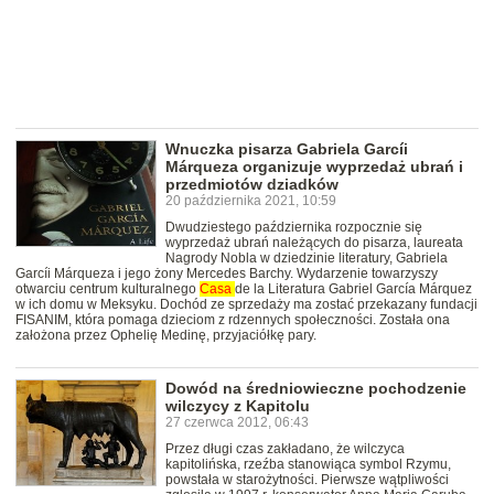
Wnuczka pisarza Gabriela Garcíi
Márqueza organizuje wyprzedaż ubrań i
przedmiotów dziadków
20 października 2021, 10:59
Dwudziestego października rozpocznie się
wyprzedaż ubrań należących do pisarza, laureata
Nagrody Nobla w dziedzinie literatury, Gabriela
Garcíi Márqueza i jego żony Mercedes Barchy. Wydarzenie towarzyszy
otwarciu centrum kulturalnego
Casa
de la Literatura Gabriel García Márquez
w ich domu w Meksyku. Dochód ze sprzedaży ma zostać przekazany fundacji
FISANIM, która pomaga dzieciom z rdzennych społeczności. Została ona
założona przez Ophelię Medinę, przyjaciółkę pary.
Dowód na średniowieczne pochodzenie
wilczycy z Kapitolu
27 czerwca 2012, 06:43
Przez długi czas zakładano, że wilczyca
kapitolińska, rzeźba stanowiąca symbol Rzymu,
powstała w starożytności. Pierwsze wątpliwości