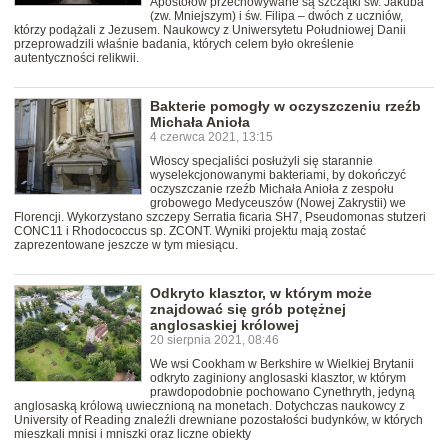
Apostołów przechowywane są szczątki św. Jakuba
(zw. Mniejszym) i św. Filipa – dwóch z uczniów,
którzy podążali z Jezusem. Naukowcy z Uniwersytetu Południowej Danii
przeprowadzili właśnie badania, których celem było określenie
autentyczności relikwii.
Bakterie pomogły w oczyszczeniu rzeźb
Michała Anioła
4 czerwca 2021, 13:15
Włoscy specjaliści posłużyli się starannie
wyselekcjonowanymi bakteriami, by dokończyć
oczyszczanie rzeźb Michała Anioła z zespołu
grobowego Medyceuszów (Nowej Zakrystii) we
Florencji. Wykorzystano szczepy Serratia ficaria SH7, Pseudomonas stutzeri
CONC11 i Rhodococcus sp. ZCONT. Wyniki projektu mają zostać
zaprezentowane jeszcze w tym miesiącu.
Odkryto klasztor, w którym może
znajdować się grób potężnej
anglosaskiej królowej
20 sierpnia 2021, 08:46
We wsi Cookham w Berkshire w Wielkiej Brytanii
odkryto zaginiony anglosaski klasztor, w którym
prawdopodobnie pochowano Cynethryth, jedyną
anglosaską królową uwiecznioną na monetach. Dotychczas naukowcy z
University of Reading znaleźli drewniane pozostałości budynków, w których
mieszkali mnisi i mniszki oraz liczne obiekty