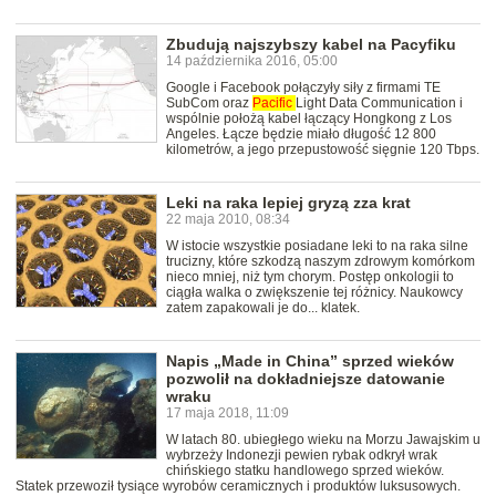
Zbudują najszybszy kabel na Pacyfiku
14 października 2016, 05:00
Google i Facebook połączyły siły z firmami TE
SubCom oraz
Pacific
Light Data Communication i
wspólnie położą kabel łączący Hongkong z Los
Angeles. Łącze będzie miało długość 12 800
kilometrów, a jego przepustowość sięgnie 120 Tbps.
Leki na raka lepiej gryzą zza krat
22 maja 2010, 08:34
W istocie wszystkie posiadane leki to na raka silne
trucizny, które szkodzą naszym zdrowym komórkom
nieco mniej, niż tym chorym. Postęp onkologii to
ciągła walka o zwiększenie tej różnicy. Naukowcy
zatem zapakowali je do... klatek.
Napis „Made in China” sprzed wieków
pozwolił na dokładniejsze datowanie
wraku
17 maja 2018, 11:09
W latach 80. ubiegłego wieku na Morzu Jawajskim u
wybrzeży Indonezji pewien rybak odkrył wrak
chińskiego statku handlowego sprzed wieków.
Statek przewoził tysiące wyrobów ceramicznych i produktów luksusowych.