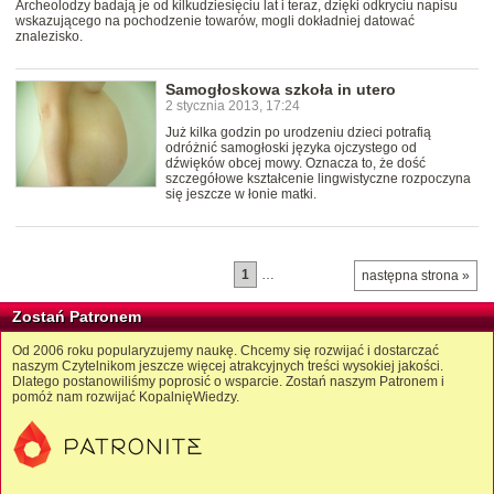
Archeolodzy badają je od kilkudziesięciu lat i teraz, dzięki odkryciu napisu
wskazującego na pochodzenie towarów, mogli dokładniej datować
znalezisko.
Samogłoskowa szkoła in utero
2 stycznia 2013, 17:24
Już kilka godzin po urodzeniu dzieci potrafią
odróżnić samogłoski języka ojczystego od
dźwięków obcej mowy. Oznacza to, że dość
szczegółowe kształcenie lingwistyczne rozpoczyna
się jeszcze w łonie matki.
1
…
następna strona »
Zostań Patronem
Od 2006 roku popularyzujemy naukę. Chcemy się rozwijać i dostarczać
naszym Czytelnikom jeszcze więcej atrakcyjnych treści wysokiej jakości.
Dlatego postanowiliśmy poprosić o wsparcie. Zostań naszym Patronem i
pomóż nam rozwijać KopalnięWiedzy.