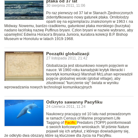
ptaka od 37 lat
30 sierpnia 2011, 11:06
Po raz pierwszy od 37 lat w Stanach Zjednoczonych
zidentyfikowano nowy gatunek ptaka. Ornitolodzy
oparli się na egzemplarzu znalezionym w 1963 r. na
Midway. Nowemu, bardzo rzadkiemu, gatunkowi ptaka morskiego (burzyka)
nadano łacińską nazwę Puffinus bryani. Człon bryani w nazwie wybrano, aby
upamiętnić Edwina Horace'a Bryana Juniora, kuratora kolekcji B.P. Bishop
Museum w Honolulu w latach 1919-1968.
Początki globalizacji
27 listopada 2011, 21:42
Globalizacja jest stosunkowo nowym pojęciem w
nauce. W 1960 roku kanadyjski krytyk literacki i
teoretyk komunikacji Marshall McLuhan wprowadził
pojęcie globalnej wioski (global village), aby
zilustrować "kurczenie się" świata w wyniku
wprowadzania nowych technologii komunikacyjnych
Odkryto sawanny Pacyfiku
24 czerwca 2011, 11:24
Naukowcy pracujący od 10 latu nad prowadzonym
w ramach Census of Marine programem Life
Tagging of
Pacific
Predators (TOPP) poinformowali
o swoich końcowych wnioskach. W piśmie Nature
pojawił się ich artykuł, z którego dowiadujemy się,
że odkryto dwa obszary, które są kluczowe dla życia na Pacyfiku.