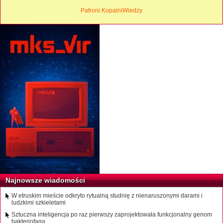
Patroni KopalniWiedzy
Najnowsze wiadomości
W etruskim mieście odkryto rytualną studnię z nienaruszonymi darami i
ludzkimi szkieletami
Sztuczna inteligencja po raz pierwszy zaprojektowała funkcjonalny genom
bakteriofaga