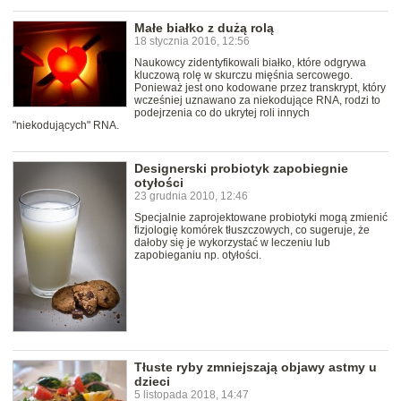
Małe białko z dużą rolą
18 stycznia 2016, 12:56
Naukowcy zidentyfikowali białko, które odgrywa
kluczową rolę w skurczu mięśnia sercowego.
Ponieważ jest ono kodowane przez transkrypt, który
wcześniej uznawano za niekodujące RNA, rodzi to
podejrzenia co do ukrytej roli innych
"niekodujących" RNA.
Designerski probiotyk zapobiegnie
otyłości
23 grudnia 2010, 12:46
Specjalnie zaprojektowane probiotyki mogą zmienić
fizjologię komórek tłuszczowych, co sugeruje, że
dałoby się je wykorzystać w leczeniu lub
zapobieganiu np. otyłości.
Tłuste ryby zmniejszają objawy astmy u
dzieci
5 listopada 2018, 14:47