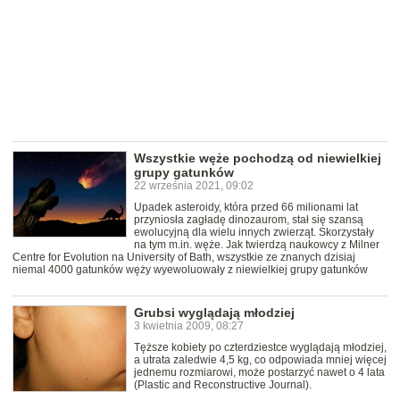
Wszystkie węże pochodzą od niewielkiej
grupy gatunków
22 września 2021, 09:02
Upadek asteroidy, która przed 66 milionami lat
przyniosła zagładę dinozaurom, stał się szansą
ewolucyjną dla wielu innych zwierząt. Skorzystały
na tym m.in. węże. Jak twierdzą naukowcy z Milner
Centre for Evolution na University of Bath, wszystkie ze znanych dzisiaj
niemal 4000 gatunków węży wyewoluowały z niewielkiej grupy gatunków
Grubsi wyglądają młodziej
3 kwietnia 2009, 08:27
Tęższe kobiety po czterdziestce wyglądają młodziej,
a utrata zaledwie 4,5 kg, co odpowiada mniej więcej
jednemu rozmiarowi, może postarzyć nawet o 4 lata
(Plastic and Reconstructive Journal).