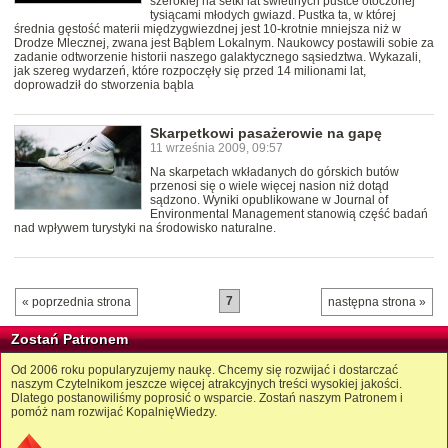
szerokiej na setki lat świetlnych pustce otoczonej
tysiącami młodych gwiazd. Pustka ta, w której
średnia gęstość materii międzygwiezdnej jest 10-krotnie mniejsza niż w
Drodze Mlecznej, zwana jest Bąblem Lokalnym. Naukowcy postawili sobie za
zadanie odtworzenie historii naszego galaktycznego sąsiedztwa. Wykazali,
jak szereg wydarzeń, które rozpoczęły się przed 14 milionami lat,
doprowadził do stworzenia bąbla
Skarpetkowi pasażerowie na gapę
11 września 2009, 09:57
Na skarpetach wkładanych do górskich butów
przenosi się o wiele więcej nasion niż dotąd
sądzono. Wyniki opublikowane w Journal of
Environmental Management stanowią część badań
nad wpływem turystyki na środowisko naturalne.
7
« poprzednia strona
następna strona »
Zostań Patronem
Od 2006 roku popularyzujemy naukę. Chcemy się rozwijać i dostarczać
naszym Czytelnikom jeszcze więcej atrakcyjnych treści wysokiej jakości.
Dlatego postanowiliśmy poprosić o wsparcie. Zostań naszym Patronem i
pomóż nam rozwijać KopalnięWiedzy.