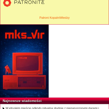
Patroni KopalniWiedzy
Najnowsze wiadomości
W etruskim mieście odkryto rytualną studnię z nienaruszonymi darami i