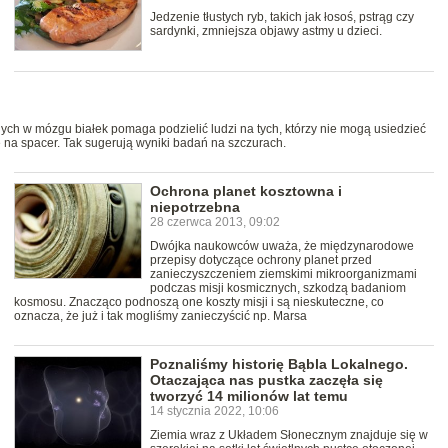
Jedzenie tłustych ryb, takich jak łosoś, pstrąg czy
sardynki, zmniejsza objawy astmy u dzieci.
ch w mózgu białek pomaga podzielić ludzi na tych, którzy nie mogą usiedzieć
ę na spacer. Tak sugerują wyniki badań na szczurach.
Ochrona planet kosztowna i
niepotrzebna
28 czerwca 2013, 09:02
Dwójka naukowców uważa, że międzynarodowe
przepisy dotyczące ochrony planet przed
zanieczyszczeniem ziemskimi mikroorganizmami
podczas misji kosmicznych, szkodzą badaniom
kosmosu. Znacząco podnoszą one koszty misji i są nieskuteczne, co
oznacza, że już i tak mogliśmy zanieczyścić np. Marsa
Poznaliśmy historię Bąbla Lokalnego.
Otaczająca nas pustka zaczęła się
tworzyć 14 milionów lat temu
14 stycznia 2022, 10:06
Ziemia wraz z Układem Słonecznym znajduje się w