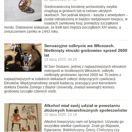
Średniowieczną biżuterię archeolodzy zwykle
znajdują w grobach lub w celowo ukrytych
skarbach. Ten jednak klejnot – kaszta z ametystem –
został odnaleziony w bardzo nietypowym miejscu, w
osadach zamkowej fosy, pomiędzy szczątkami
mostu. Datowanie wskazuje, że trafił tam między początkiem XIV wieku, a
zniszczeniem zamku w 1443 roku.
Sensacyjne odkrycie we Włoszech.
Nietknięty etruski grobowiec sprzed 2600
lat
18 lipca 2025, 09:29
W San Giuliano, jednej z najważniejszych etruskich
nekropolii w środkowych Włoszech, odkryto
nietknięty grobowiec sprzed 2600 lat. To jedno z
najważniejszych w ostatnich dekadach odkryć dotyczących cywilizacji
Etrusków. Międzynarodowy zespół badaczy, pracujący pod kierunkiem
doktora Davide Zoriego z Baylor University, znalazł wewnątrz komory
grobowej szczątki czterech osób.
Alkohol miał swój udział w powstaniu
złożonych hierarchicznych społeczeństw
15 lipca 2025, 13:19
Alkohol towarzyszy nam od tysiącleci. Używały go
wszystkie wielkie cywilizacje. Znali go Majowie,
Egipcjanie, Babilończycy, Grecy, Chińczycy czy