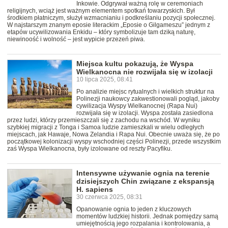
Inkowie. Odgrywał ważną rolę w ceremoniach
religijnych, wciąż jest ważnym elementem spotkań towarzyskich. Był
środkiem płatniczym, służył wzmacnianiu i podkreślaniu pozycji społecznej.
W najstarszym znanym eposie literackim „Eposie o Gilgameszu” jednym z
etapów ucywilizowania Enkidu – który symbolizuje tam dziką naturę,
niewinoość i wolność – jest wypicie przezeń piwa.
Miejsca kultu pokazują, że Wyspa
Wielkanocna nie rozwijała się w izolacji
10 lipca 2025, 08:41
Po analizie miejsc rytualnych i wielkich struktur na
Polinezji naukowcy zakwestionowali pogląd, jakoby
cywilizacja Wyspy Wielkanocnej (Rapa Nui)
rozwijała się w izolacji. Wyspa została zasiedlona
przez ludzi, którzy przemieszczali się z zachodu na wschód. W wyniku
szybkiej migracji z Tonga i Samoa ludzie zamieszkali w wielu odległych
miejscach, jak Hawaje, Nowa Zelandia i Rapa Nui. Obecnie uważa się, że po
początkowej kolonizacji wyspy wschodniej części Polinezji, przede wszystkim
zaś Wyspa Wielkanocna, były izolowane od reszty Pacyfiku.
Intensywne używanie ognia na terenie
dzisiejszych Chin związane z ekspansją
H. sapiens
30 czerwca 2025, 08:31
Opanowanie ognia to jeden z kluczowych
momentów ludzkiej historii. Jednak pomiędzy samą
umiejętnością jego rozpalania i kontrolowania, a