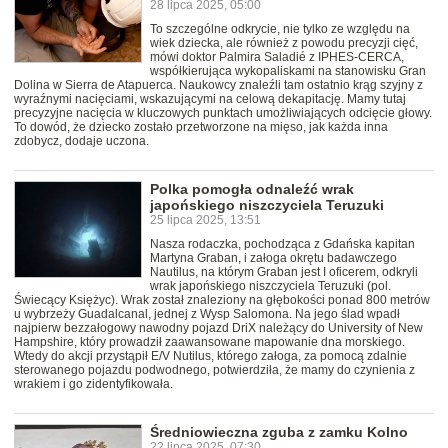
28 lipca 2025, 05:00
To szczególne odkrycie, nie tylko ze względu na
wiek dziecka, ale również z powodu precyzji cięć,
mówi doktor Palmira Saladié z IPHES-CERCA,
współkierująca wykopaliskami na stanowisku Gran
Dolina w Sierra de Atapuerca. Naukowcy znaleźli tam ostatnio krąg szyjny z
wyraźnymi nacięciami, wskazującymi na celową dekapitację. Mamy tutaj
precyzyjne nacięcia w kluczowych punktach umożliwiających odcięcie głowy.
To dowód, że dziecko zostało przetworzone na mięso, jak każda inna
zdobycz, dodaje uczona.
Polka pomogła odnaleźć wrak
japońskiego niszczyciela Teruzuki
25 lipca 2025, 13:51
Nasza rodaczka, pochodząca z Gdańska kapitan
Martyna Graban, i załoga okrętu badawczego
Nautilus, na którym Graban jest I oficerem, odkryli
wrak japońskiego niszczyciela Teruzuki (pol.
Świecący Księżyc). Wrak został znaleziony na głębokości ponad 800 metrów
u wybrzeży Guadalcanal, jednej z Wysp Salomona. Na jego ślad wpadł
najpierw bezzałogowy nawodny pojazd DriX należący do University of New
Hampshire, który prowadził zaawansowane mapowanie dna morskiego.
Wtedy do akcji przystąpił E/V Nutilus, którego załoga, za pomocą zdalnie
sterowanego pojazdu podwodnego, potwierdziła, że mamy do czynienia z
wrakiem i go zidentyfikowała.
Średniowieczna zguba z zamku Kolno
22 lipca 2025, 07:30