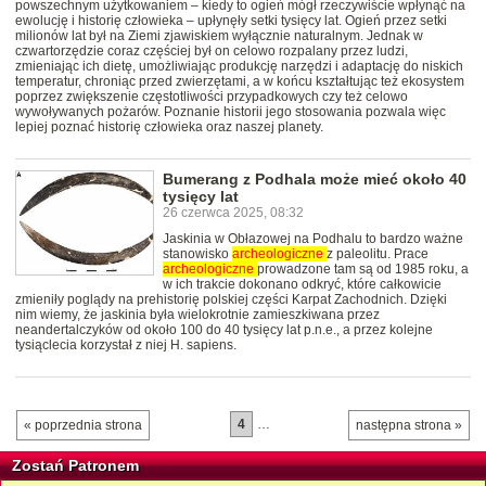
powszechnym użytkowaniem – kiedy to ogień mógł rzeczywiście wpłynąć na
ewolucję i historię człowieka – upłynęły setki tysięcy lat. Ogień przez setki
milionów lat był na Ziemi zjawiskiem wyłącznie naturalnym. Jednak w
czwartorzędzie coraz częściej był on celowo rozpalany przez ludzi,
zmieniając ich dietę, umożliwiając produkcję narzędzi i adaptację do niskich
temperatur, chroniąc przed zwierzętami, a w końcu kształtując też ekosystem
poprzez zwiększenie częstotliwości przypadkowych czy też celowo
wywoływanych pożarów. Poznanie historii jego stosowania pozwala więc
lepiej poznać historię człowieka oraz naszej planety.
Bumerang z Podhala może mieć około 40
tysięcy lat
26 czerwca 2025, 08:32
Jaskinia w Obłazowej na Podhalu to bardzo ważne
stanowisko
archeologiczne
z paleolitu. Prace
archeologiczne
prowadzone tam są od 1985 roku, a
w ich trakcie dokonano odkryć, które całkowicie
zmieniły poglądy na prehistorię polskiej części Karpat Zachodnich. Dzięki
nim wiemy, że jaskinia była wielokrotnie zamieszkiwana przez
neandertalczyków od około 100 do 40 tysięcy lat p.n.e., a przez kolejne
tysiąclecia korzystał z niej H. sapiens.
4
…
« poprzednia strona
następna strona »
Zostań Patronem