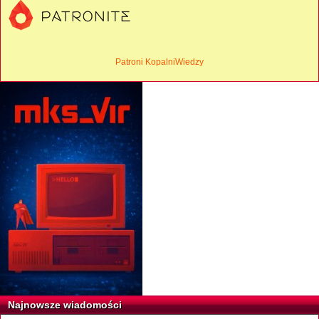
Patroni KopalniWiedzy
Najnowsze wiadomości