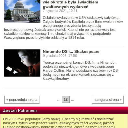
wielokrotnie była świadkiem
gwałtownych wydarzeń
7 stycznia 2021, 12:11
Ostatnie wydarzenia w USA zaskoczyły cały świat.
Zajęcie budynków Kapitolu przez tłum zwolenników
przegranego prezydenta jest sytuacją
bezprecedensową. Jednak amerykański Kapitol nie po raz pierwszy jest
świadkiem aktów przemocy. I nie chodzi tutaj wyłącznie o podpalenie
Waszyngtonu przez brytyjskie oddziały w 1814 roku.
Nintendo DS i... Shakespeare
9 grudnia 2008, 17:50
Twórca przenośnej konsoli DS, firma Nintendo,
podpisała niezwykłą umowę z wydawnictwem
HarperCollins. Na jej podstawie użytkownicy DS
będą mogli na ekranie konsoli zapoznać się z
klasyką literatury.
…
12
…
« poprzednia strona
następna strona »
Zostań Patronem
Od 2006 roku popularyzujemy naukę. Chcemy się rozwijać i dostarczać
naszym Czytelnikom jeszcze więcej atrakcyjnych treści wysokiej jakości.
Dlatego postanowiliśmy poprosić o wsparcie. Zostań naszym Patronem i