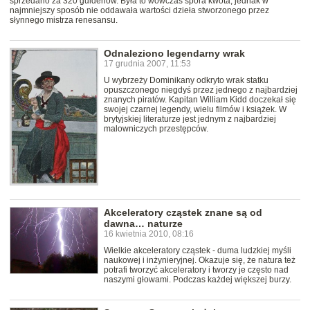
sprzedano za 320 guldenów. Była to wówczas spora kwota, jednak w
najmniejszy sposób nie oddawała wartości dzieła stworzonego przez
słynnego mistrza renesansu.
Odnaleziono legendarny wrak
17 grudnia 2007, 11:53
U wybrzeży Dominikany odkryto wrak statku
opuszczonego niegdyś przez jednego z najbardziej
znanych piratów. Kapitan William Kidd doczekał się
swojej czarnej legendy, wielu filmów i książek. W
brytyjskiej literaturze jest jednym z najbardziej
malowniczych przestępców.
Akceleratory cząstek znane są od
dawna… naturze
16 kwietnia 2010, 08:16
Wielkie akceleratory cząstek - duma ludzkiej myśli
naukowej i inżynieryjnej. Okazuje się, że natura też
potrafi tworzyć akceleratory i tworzy je często nad
naszymi głowami. Podczas każdej większej burzy.