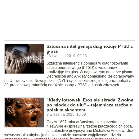
Sztuczna inteligencja diagnozuje PTSD z
głosu
23 kwietnia 2019, 09:23
Sztuczna inteligencja pomaga w diagnozowaniu
stresu pourazowego (PTSD) u weteranów,
analizując ich głos. W najnowszym numerze pisma
Depression and Anxiety doniesiono, że opracowany
na Uniwersytecie Nowojorskim (NYU) system sztucznej inteligencji potrafi z
89-procentową trafnością odróżnić osoby z PTSD od osób zdrowych.
"Kiedy łotrowski Eros się skrada, Zwolna
po miodek do ulu" – tajemnicza rzeźba z
polskim akcentem
9 września 2025, 10:59
Gdy w 1897 roku w Amsterdamie sprzedano tę
niezwykle ekspresyjną rzeźbę płaczącego chłopca,
jej autorstwo przypisywano Michałowi Aniołowi. Już
wówczas taka atrybucja musiała budzić poważne wątpliwości - dzieło