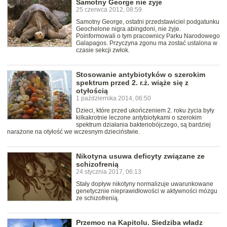
Samotny George nie żyje
25 czerwca 2012, 08:59
Samotny George, ostatni przedstawiciel podgatunku
Geochelone nigra abingdoni, nie żyje.
Poinformowali o tym pracownicy Parku Narodowego
Galapagos. Przyczyna zgonu ma zostać ustalona w
czasie sekcji zwłok.
Stosowanie antybiotyków o szerokim
spektrum przed 2. r.ż. wiąże się z
otyłością
1 października 2014, 06:50
Dzieci, które przed ukończeniem 2. roku życia były
kilkakrotnie leczone antybiotykami o szerokim
spektrum działania bakteriobójczego, są bardziej
narażone na otyłość we wczesnym dzieciństwie.
Nikotyna usuwa deficyty związane ze
schizofrenią
24 stycznia 2017, 06:13
Stały dopływ nikotyny normalizuje uwarunkowane
genetycznie nieprawidłowości w aktywności mózgu
ze schizofrenią.
Przemoc na Kapitolu. Siedziba władz