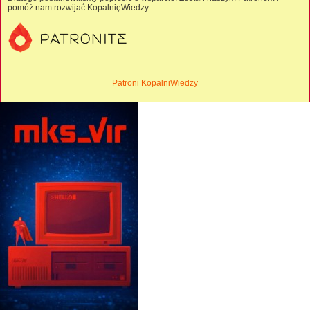
pomóż nam rozwijać KopalnięWiedzy.
Patroni KopalniWiedzy