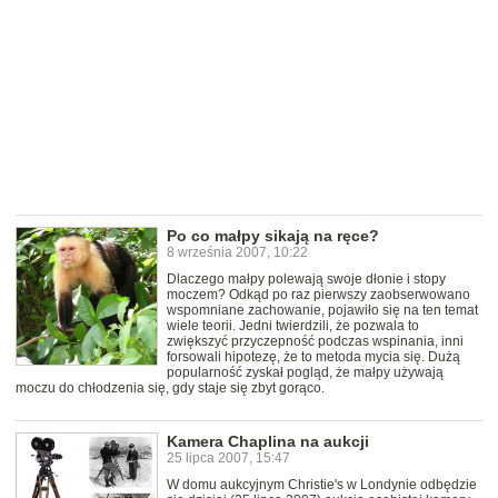
Po co małpy sikają na ręce?
8 września 2007, 10:22
Dlaczego małpy polewają swoje dłonie i stopy
moczem? Odkąd po raz pierwszy zaobserwowano
wspomniane zachowanie, pojawiło się na ten temat
wiele teorii. Jedni twierdzili, że pozwala to
zwiększyć przyczepność podczas wspinania, inni
forsowali hipotezę, że to metoda mycia się. Dużą
popularność zyskał pogląd, że małpy używają
moczu do chłodzenia się, gdy staje się zbyt gorąco.
Kamera Chaplina na aukcji
25 lipca 2007, 15:47
W domu aukcyjnym Christie's w Londynie odbędzie