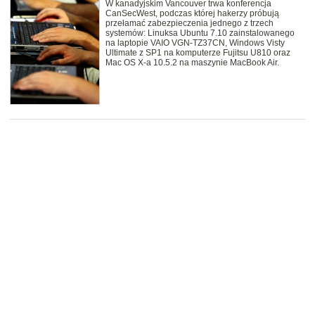
W kanadyjskim Vancouver trwa konferencja
CanSecWest, podczas której hakerzy próbują
przełamać zabezpieczenia jednego z trzech
systemów: Linuksa Ubuntu 7.10 zainstalowanego
na laptopie VAIO VGN-TZ37CN, Windows Visty
Ultimate z SP1 na komputerze Fujitsu U810 oraz
Mac OS X-a 10.5.2 na maszynie MacBook Air.