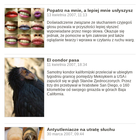
Popatrz na mnie, a lepiej mnie usłyszysz
13 kwietnia 2007, 11:13
Doświadczenie związane ze słuchaniem czyjegoś
głosu pozwala w przyszłości lepiej słyszeć
wypowiadane przez niego słowa. Okazuje się
jednak, że pomocne w tym zakresie jest także
oglądanie twarzy i wprawa w czytaniu z ruchu warg.
El condor pasa
11 kwietnia 2007, 18:34
Samotny kondor kalifornijski przeleciał w ubiegłym
tygodniu granicę pomiędzy Meksykiem a USA i
zapuścił się w głąb Stanów Zjednoczonych. Przez
trzy dni przebywał w hrabstwie San Diego, o 160
kilometrów od swojego gniazda w górach Baja
California.
Antyutleniacze na utratę słuchu
30 marca 2007, 09:44