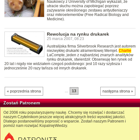
Naukowcy z University of Michigan wykazali, że
utracie słuchu można zapobiegać poprzez
zażywanie określonego zestawu antyutleniaczy
oraz mikroelementów (Free Radical Biology and
Medicine).
Rewolucja na rynku drukarek
25 marca 2007, 08:23
Australijska firma Silverbrook Research jest autorem
niezwykłej drukarki atramentowej Memjet.
Charlie
LaCompte, jeden z najbardziej znanych analityków
rynku drukarek, stwierdził: Obserwuję ten rynek od
20 lat i nigdy nie widziałem czegoś podobnego: jest 10 razy szybsza i
jednocześnie 20 razy tańsza od innych drukarek.
…
13
« poprzednia strona
następna strona »
Zostań Patronem
Od 2006 roku popularyzujemy naukę. Chcemy się rozwijać i dostarczać
naszym Czytelnikom jeszcze więcej atrakcyjnych treści wysokiej jakości.
Dlatego postanowiliśmy poprosić o wsparcie. Zostań naszym Patronem i
pomóż nam rozwijać KopalnięWiedzy.