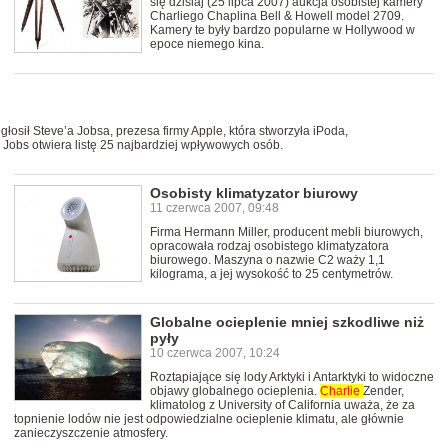
się dzisiaj (25 lipca 2007) aukcja osobistej kamery
Charliego Chaplina Bell & Howell model 2709.
Kamery te były bardzo popularne w Hollywood w
epoce niemego kina.
sił Steve’a Jobsa, prezesa firmy Apple, która stworzyła iPoda,
Jobs otwiera listę 25 najbardziej wpływowych osób.
Osobisty klimatyzator biurowy
11 czerwca 2007, 09:48
Firma Hermann Miller, producent mebli biurowych,
opracowała rodzaj osobistego klimatyzatora
biurowego. Maszyna o nazwie C2 waży 1,1
kilograma, a jej wysokość to 25 centymetrów.
Globalne ocieplenie mniej szkodliwe niż
pyły
10 czerwca 2007, 10:24
Roztapiające się lody Arktyki i Antarktyki to widoczne
objawy globalnego ocieplenia.
Charlie
Zender,
klimatolog z University of California uważa, że za
topnienie lodów nie jest odpowiedzialne ocieplenie klimatu, ale głównie
zanieczyszczenie atmosfery.