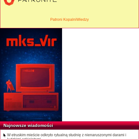
Patroni KopalniWiedzy
Najnowsze wiadomości
W etruskim mieście odkryto rytualną studnię z nienaruszonymi darami i