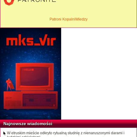
Patroni KopalniWiedzy
Najnowsze wiadomości
W etruskim mieście odkryto rytualną studnię z nienaruszonymi darami i