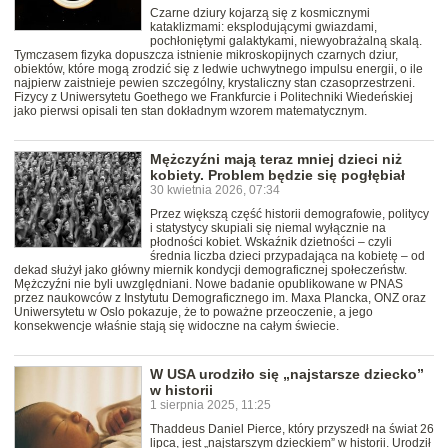
Czarne dziury kojarzą się z kosmicznymi
kataklizmami: eksplodującymi gwiazdami,
pochłoniętymi galaktykami, niewyobrażalną skalą.
Tymczasem fizyka dopuszcza istnienie mikroskopijnych czarnych dziur,
obiektów, które mogą zrodzić się z ledwie uchwytnego impulsu energii, o ile
najpierw zaistnieje pewien szczególny, krystaliczny stan czasoprzestrzeni.
Fizycy z Uniwersytetu Goethego we Frankfurcie i Politechniki Wiedeńskiej
jako pierwsi opisali ten stan dokładnym wzorem matematycznym.
Mężczyźni mają teraz mniej dzieci niż
kobiety. Problem będzie się pogłębiał
30 kwietnia 2026, 07:34
Przez większą część historii demografowie, politycy
i statystycy skupiali się niemal wyłącznie na
płodności kobiet. Wskaźnik dzietności – czyli
średnia liczba dzieci przypadająca na kobietę – od
dekad służył jako główny miernik kondycji demograficznej społeczeństw.
Mężczyźni nie byli uwzględniani. Nowe badanie opublikowane w PNAS
przez naukowców z Instytutu Demograficznego im. Maxa Plancka, ONZ oraz
Uniwersytetu w Oslo pokazuje, że to poważne przeoczenie, a jego
konsekwencje właśnie stają się widoczne na całym świecie.
W USA urodziło się „najstarsze dziecko”
w historii
1 sierpnia 2025, 11:25
Thaddeus Daniel Pierce, który przyszedł na świat 26
lipca, jest „najstarszym dzieckiem” w historii. Urodził