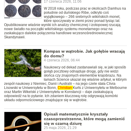
17 czerwca 2026, 11:06
W 2018 roku, podczas prac w okolicach Damhus na
południe od duńskiego Ribe, odkryto coś
wyjątkowego – 266 srebrnych wikińskich monet,
które spoczywały w ziemi przez ponad tysiąc lat.
Opublikowane właśnie wyniki ich analizy chemicznej i izotopowej rzucają
nowe światło na początki wikińskiego systemu monetarnego oraz na
zaskakująco dalekie połączenia handlowe wczesnośredniowiecznej
Skandynawii.
Kompas w wątrobie. Jak gołębie wracają
do domu?
4 czerwca 2026, 06:44
Naukowcy od dekad zastanawiali się, w jaki sposób
gołąb pocztowy odnajduje drogę, gdy nie widzi
słońca czy znajomych elementów krajobrazu. Na
łamach Science ukazał się właśnie artykuł, w którym
zespół naukowy z Niemiec, Danii i Australii – na jego czele stała Clivia
Lisowski w Uniwersytetu w Bonn,
Christian
Kurts z Uniwersytetu w Melbourne
oraz Martin Wikelski z Uniwersytetu w Konstancji – daje zaskakującą
odpowiedź na to pytanie. Ich zdaniem kluczową rolę odgrywają komórki
układu odpornościowego znajdujące się w wątrobie.
Opisali matematycznie kryształy
czasoprzestrzenne, które mogą zamienić
się w czarną dziurę
25 maja 2026, 21:29