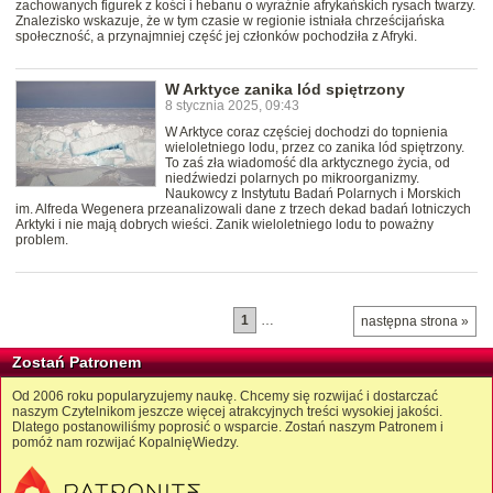
zachowanych figurek z kości i hebanu o wyraźnie afrykańskich rysach twarzy.
Znalezisko wskazuje, że w tym czasie w regionie istniała chrześcijańska
społeczność, a przynajmniej część jej członków pochodziła z Afryki.
W Arktyce zanika lód spiętrzony
8 stycznia 2025, 09:43
W Arktyce coraz częściej dochodzi do topnienia
wieloletniego lodu, przez co zanika lód spiętrzony.
To zaś zła wiadomość dla arktycznego życia, od
niedźwiedzi polarnych po mikroorganizmy.
Naukowcy z Instytutu Badań Polarnych i Morskich
im. Alfreda Wegenera przeanalizowali dane z trzech dekad badań lotniczych
Arktyki i nie mają dobrych wieści. Zanik wieloletniego lodu to poważny
problem.
1
…
następna strona »
Zostań Patronem
Od 2006 roku popularyzujemy naukę. Chcemy się rozwijać i dostarczać
naszym Czytelnikom jeszcze więcej atrakcyjnych treści wysokiej jakości.
Dlatego postanowiliśmy poprosić o wsparcie. Zostań naszym Patronem i
pomóż nam rozwijać KopalnięWiedzy.