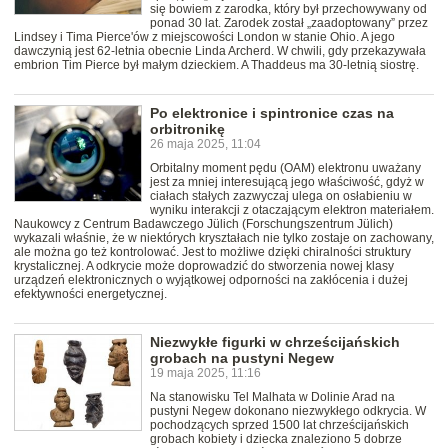
się bowiem z zarodka, który był przechowywany od
ponad 30 lat. Zarodek został „zaadoptowany” przez
Lindsey i Tima Pierce'ów z miejscowości London w stanie Ohio. A jego
dawczynią jest 62-letnia obecnie Linda Archerd. W chwili, gdy przekazywała
embrion Tim Pierce był małym dzieckiem. A Thaddeus ma 30-letnią siostrę.
Po elektronice i spintronice czas na
orbitronikę
26 maja 2025, 11:04
Orbitalny moment pędu (OAM) elektronu uważany
jest za mniej interesującą jego właściwość, gdyż w
ciałach stałych zazwyczaj ulega on osłabieniu w
wyniku interakcji z otaczającym elektron materiałem.
Naukowcy z Centrum Badawczego Jülich (Forschungszentrum Jülich)
wykazali właśnie, że w niektórych kryształach nie tylko zostaje on zachowany,
ale można go też kontrolować. Jest to możliwe dzięki chiralności struktury
krystalicznej. A odkrycie może doprowadzić do stworzenia nowej klasy
urządzeń elektronicznych o wyjątkowej odporności na zakłócenia i dużej
efektywności energetycznej.
Niezwykłe figurki w chrześcijańskich
grobach na pustyni Negew
19 maja 2025, 11:16
Na stanowisku Tel Malhata w Dolinie Arad na
pustyni Negew dokonano niezwykłego odkrycia. W
pochodzących sprzed 1500 lat chrześcijańskich
grobach kobiety i dziecka znaleziono 5 dobrze