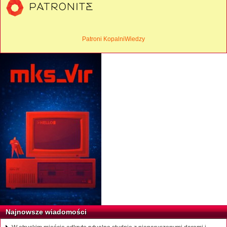
Patroni KopalniWiedzy
Najnowsze wiadomości