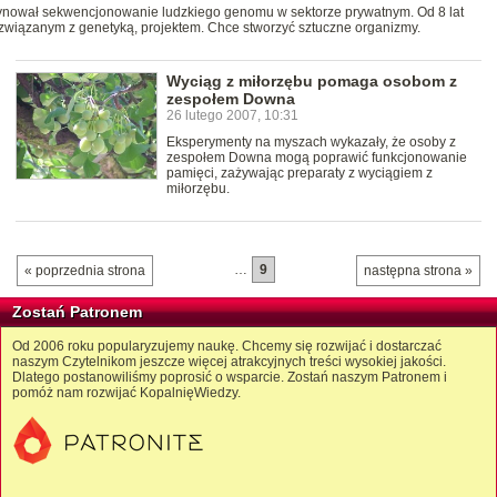
rdynował sekwencjonowanie ludzkiego genomu w sektorze prywatnym. Od 8 lat
związanym z genetyką, projektem. Chce stworzyć sztuczne organizmy.
Wyciąg z miłorzębu pomaga osobom z
zespołem Downa
26 lutego 2007, 10:31
Eksperymenty na myszach wykazały, że osoby z
zespołem Downa mogą poprawić funkcjonowanie
pamięci, zażywając preparaty z wyciągiem z
miłorzębu.
…
9
« poprzednia strona
następna strona »
Zostań Patronem
Od 2006 roku popularyzujemy naukę. Chcemy się rozwijać i dostarczać
naszym Czytelnikom jeszcze więcej atrakcyjnych treści wysokiej jakości.
Dlatego postanowiliśmy poprosić o wsparcie. Zostań naszym Patronem i
pomóż nam rozwijać KopalnięWiedzy.