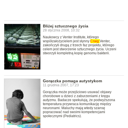
Bliżej sztucznego życia
28 stycznia 2008, 10:32
Naukowcy z Venter Institute, którego
współzałożycielem jest słynny
Craig
Venter,
zakończyli drugą z trzech faz projektu, którego
celem jest stworzenie sztucznego życia. Uczeni
stworzyli kompletną kopię genomu bakterii.
Gorączka pomaga autystykom
11 grudnia 2007, 17:23
Gorączka może przejściowo usuwać objawy
chorobowe u dzieci z zaburzeniami z kręgu
autyzmu. Badacze spekulują, że podwyższona
temperatura przywraca komunikację między
neuronami. Maluchy mają wtedy szansę
popracować nad swoimi kompetencjami
społecznymi (Pediatrics).