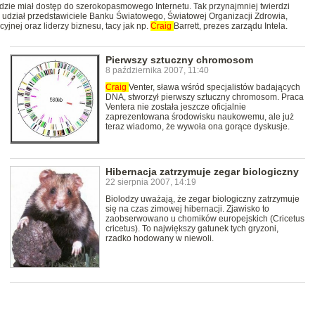
ędzie miał dostęp do szerokopasmowego Internetu. Tak przynajmniej twierdzi
rą udział przedstawiciele Banku Światowego, Światowej Organizacji Zdrowia,
nej oraz liderzy biznesu, tacy jak np.
Craig
Barrett, prezes zarządu Intela.
Pierwszy sztuczny chromosom
8 października 2007, 11:40
Craig
Venter, sława wśród specjalistów badających
DNA, stworzył pierwszy sztuczny chromosom. Praca
Ventera nie została jeszcze oficjalnie
zaprezentowana środowisku naukowemu, ale już
teraz wiadomo, że wywoła ona gorące dyskusje.
Hibernacja zatrzymuje zegar biologiczny
22 sierpnia 2007, 14:19
Biolodzy uważają, że zegar biologiczny zatrzymuje
się na czas zimowej hibernacji. Zjawisko to
zaobserwowano u chomików europejskich (Cricetus
cricetus). To największy gatunek tych gryzoni,
rzadko hodowany w niewoli.