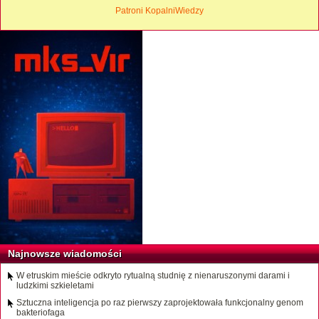
Patroni KopalniWiedzy
Najnowsze wiadomości
W etruskim mieście odkryto rytualną studnię z nienaruszonymi darami i
ludzkimi szkieletami
Sztuczna inteligencja po raz pierwszy zaprojektowała funkcjonalny genom
bakteriofaga