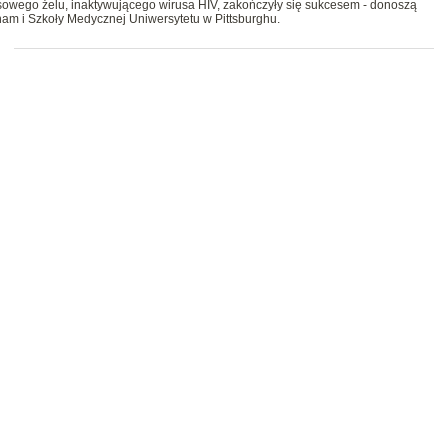
usowego żelu, inaktywującego wirusa HIV, zakończyły się sukcesem - donoszą
am i Szkoły Medycznej Uniwersytetu w Pittsburghu.