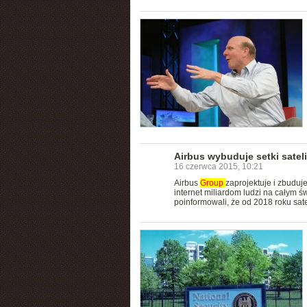
Airbus wybuduje setki satel
16 czerwca 2015, 10:21
Airbus
Group
zaprojektuje i zbuduj
internet miliardom ludzi na całym 
poinformowali, że od 2018 roku sate