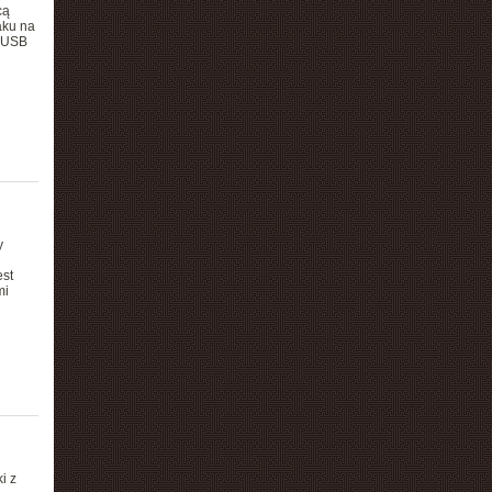
cą
aku na
, USB
y
est
mi
i z