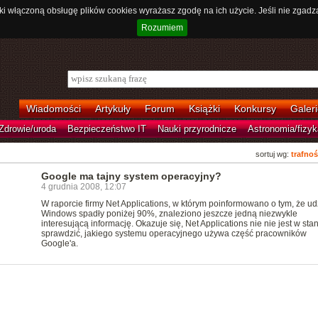
ki włączoną obsługę plików cookies wyrażasz zgodę na ich użycie. Jeśli nie zgadz
Rozumiem
Wiadomości
Artykuły
Forum
Książki
Konkursy
Galeri
Zdrowie/uroda
Bezpieczeństwo IT
Nauki przyrodnicze
Astronomia/fizyk
sortuj wg:
trafnoś
Google ma tajny system operacyjny?
4 grudnia 2008, 12:07
W raporcie firmy Net Applications, w którym poinformowano o tym, że ud
Windows spadły poniżej 90%, znaleziono jeszcze jedną niezwykle
interesującą informację. Okazuje się, Net Applications nie nie jest w stan
sprawdzić, jakiego systemu operacyjnego używa część pracowników
Google'a.