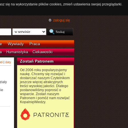
asz się na wykorzystanie plików cookies, zmień ustawienia swojej przeglądarki.
zaloguj się
e
Wywiady
Praca
a
Humanistyka
Ciekawostki
Zostań Patronem
ci
|
daty
Od 2006 roku popularyzujemy
naukę. Chcemy się rozwijać i
dostarczać naszym Czytelnikom
ziały
jeszcze więcej atrakcyjnych
treści wysokiej jakości. Dlatego
ie
postanowiliśmy poprosić o
wsparcie. Zostań naszym
Patronem i pomóż nam rozwijać
KopalnięWiedzy.