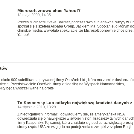
Microsoft znowu chce Yahoo!?
18 maja 2009, 14:35
Prezes Microsoftu Steve Ballmer, podczas swojej niedawnej wizyty w C
spotkał się z szefem Alibaba Group, Jackiem Ma. Spotkanie, o którym do
chińskie media, wywołało spekulacje, że Microsoft ponownie chce przej
Yahoo!.
itów
e około 900 satelitów dla prywatnej firmy OneWeb Ltd., która ma zamiar dostarczać 
świecie. Przedstawiciele OneWeb, firmy z siedzibą na Wyspach Normandzkich,
lity będą wystrzeliwane na orbitę
To Kaspersky Lab odkryło największą kradzież danych z
14 stycznia 2019, 13:29
Z nieoficjalnych informacji dowiadujemy się, że amerykańska NSA
dowiedziała się o największej w swojej historii kradzieży tajnych danych 
firmy Kaspersky. Tej samej, która znajduje się pod coraz większą presją
strony rządu USA ze względu na podejrzenia o związki z rządem Rosji.