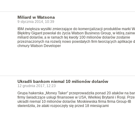
Miliard w Watsona
9 stycznia 2014, 10:39
IBM zwiększa wysiłki zmierzające do komercjalizacji produktów marki W
Błękitny Gigant powołał do życia Watson Business Group, w którą zainw
miliard dolarów, a w ramach tej kwoty 100 milionów dolarów zostanie
przeznaczonych na rozwój nowo powstałych firm tworzących aplikacje d
chmury Watson Developer
Ukradli bankom niemal 10 milionów dolarów
12 grudnia 2017, 12:23
Grupa hakerska „Money Taker” przeprowadziła ponad 20 ataków na ban
firmy świadczące usługi finansowe w USA, Wielkiej Brytanii i Rosji. Prz
ukradli niemal 10 milionów dolarów. Moskiewska firma firma Group-IB
stwierdziła, że ataki rozpoczęły się przed 18 miesiącami