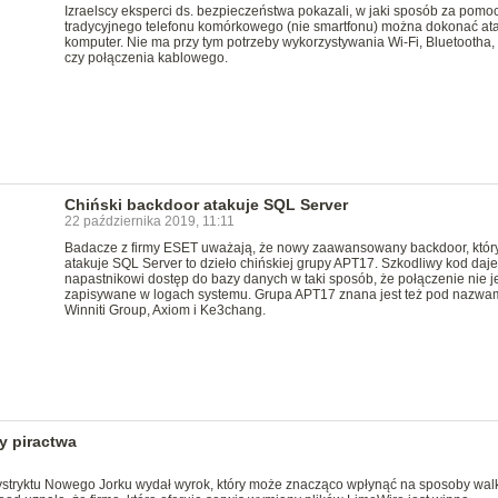
Izraelscy eksperci ds. bezpieczeństwa pokazali, w jaki sposób za pomo
tradycyjnego telefonu komórkowego (nie smartfonu) można dokonać at
komputer. Nie ma przy tym potrzeby wykorzystywania Wi-Fi, Bluetootha
czy połączenia kablowego.
Chiński backdoor atakuje SQL Server
22 października 2019, 11:11
Badacze z firmy ESET uważają, że nowy zaawansowany backdoor, któr
atakuje SQL Server to dzieło chińskiej grupy APT17. Szkodliwy kod daje
napastnikowi dostęp do bazy danych w taki sposób, że połączenie nie j
zapisywane w logach systemu. Grupa APT17 znana jest też pod nazwa
Winniti Group, Axiom i Ke3chang.
y piractwa
tryktu Nowego Jorku wydał wyrok, który może znacząco wpłynąć na sposoby walk