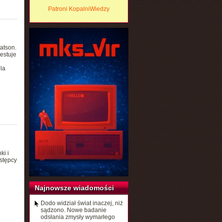
Patroni KopalniWiedzy
atson.
estuje
la
ki i
estępcy
Najnowsze wiadomości
Dodo widział świat inaczej, niż
sądzono. Nowe badanie
odsłania zmysły wymarłego