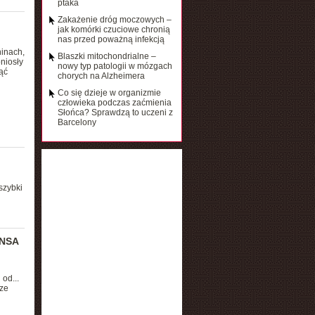
ptaka
Zakażenie dróg moczowych –
jak komórki czuciowe chronią
nas przed poważną infekcją
hinach,
Blaszki mitochondrialne –
niosły
nowy typ patologii w mózgach
ąć
chorych na Alzheimera
Co się dzieje w organizmie
człowieka podczas zaćmienia
Słońca? Sprawdzą to uczeni z
Barcelony
szybki
 NSA
od...
 ze