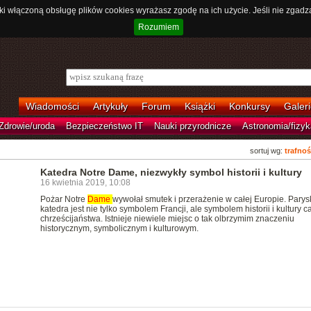
ki włączoną obsługę plików cookies wyrażasz zgodę na ich użycie. Jeśli nie zgadz
Rozumiem
Wiadomości
Artykuły
Forum
Książki
Konkursy
Galeri
Zdrowie/uroda
Bezpieczeństwo IT
Nauki przyrodnicze
Astronomia/fizyk
sortuj wg:
trafnoś
Katedra Notre Dame, niezwykły symbol historii i kultury
16 kwietnia 2019, 10:08
Pożar Notre
Dame
wywołał smutek i przerażenie w całej Europie. Parys
katedra jest nie tylko symbolem Francji, ale symbolem historii i kultury c
chrześcijaństwa. Istnieje niewiele miejsc o tak olbrzymim znaczeniu
historycznym, symbolicznym i kulturowym.