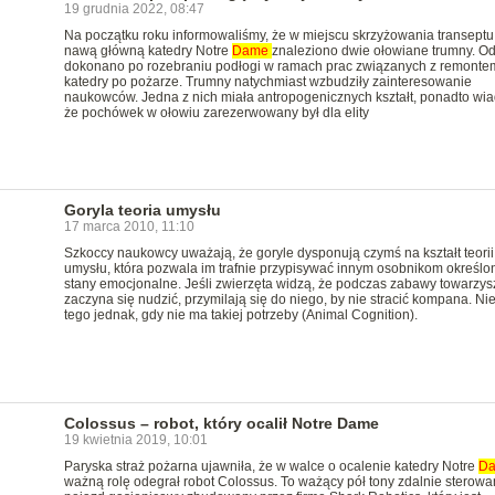
19 grudnia 2022, 08:47
Na początku roku informowaliśmy, że w miejscu skrzyżowania transeptu
nawą główną katedry Notre
Dame
znaleziono dwie ołowiane trumny. Od
dokonano po rozebraniu podłogi w ramach prac związanych z remonte
katedry po pożarze. Trumny natychmiast wzbudziły zainteresowanie
naukowców. Jedna z nich miała antropogenicznych kształt, ponadto wi
że pochówek w ołowiu zarezerwowany był dla elity
Goryla teoria umysłu
17 marca 2010, 11:10
Szkoccy naukowcy uważają, że goryle dysponują czymś na kształt teorii
umysłu, która pozwala im trafnie przypisywać innym osobnikom określo
stany emocjonalne. Jeśli zwierzęta widzą, że podczas zabawy towarzys
zaczyna się nudzić, przymilają się do niego, by nie stracić kompana. Nie
tego jednak, gdy nie ma takiej potrzeby (Animal Cognition).
Colossus – robot, który ocalił Notre Dame
19 kwietnia 2019, 10:01
Paryska straż pożarna ujawniła, że w walce o ocalenie katedry Notre
D
ważną rolę odegrał robot Colossus. To ważący pół tony zdalnie sterowa