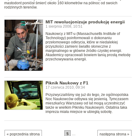
mastodont poniósł śmierć około 160 kilometrów na północ od swoich
rodzinnych terenów.
MIT rewolucjonizuje produkcję energii
1 sierpnia 2008, 10:51
Naukowcy z MIT-u (Massachusetts Institute of
Technology) poinformowali o dokonaniu
przełomowego odkrycia, które w niedalekiej
przyszłości zamieni światło słoneczne z
marginalnego w główne źródło czystej energii.
Akademicy opracowali bowiem tanią prostą metodę
przechowywania energii.
Piknik Naukowy z F1
17 czerwca 2010, 09:34
Przyzwyczailiśmy się już do tego, że ogólnopolska
Noc Naukowców odbywa się jesienią. Tymczasem
mieszkańcy Warszawy od lat mogą uczestniczyć
także w wielkim Pikniku Naukowym. Ostatnia taka
impreza miała miejsce w ubiegłą sobotę.
5
…
« poprzednia strona
następna strona »