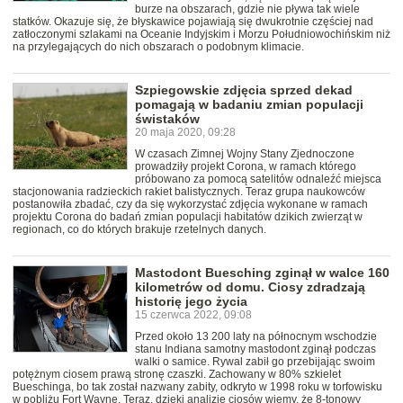
burze na obszarach, gdzie nie pływa tak wiele
statków. Okazuje się, że błyskawice pojawiają się dwukrotnie częściej nad
zatłoczonymi szlakami na Oceanie Indyjskim i Morzu Południowochińskim niż
na przylegających do nich obszarach o podobnym klimacie.
Szpiegowskie zdjęcia sprzed dekad
pomagają w badaniu zmian populacji
świstaków
20 maja 2020, 09:28
W czasach Zimnej Wojny Stany Zjednoczone
prowadziły projekt Corona, w ramach którego
próbowano za pomocą satelitów odnaleźć miejsca
stacjonowania radzieckich rakiet balistycznych. Teraz grupa naukowców
postanowiła zbadać, czy da się wykorzystać zdjęcia wykonane w ramach
projektu Corona do badań zmian populacji habitatów dzikich zwierząt w
regionach, co do których brakuje rzetelnych danych.
Mastodont Buesching zginął w walce 160
kilometrów od domu. Ciosy zdradzają
historię jego życia
15 czerwca 2022, 09:08
Przed około 13 200 laty na północnym wschodzie
stanu Indiana samotny mastodont zginął podczas
walki o samice. Rywal zabił go przebijając swoim
potężnym ciosem prawą stronę czaszki. Zachowany w 80% szkielet
Bueschinga, bo tak został nazwany zabity, odkryto w 1998 roku w torfowisku
w pobliżu Fort Wayne. Teraz, dzięki analizie ciosów wiemy, że 8-tonowy