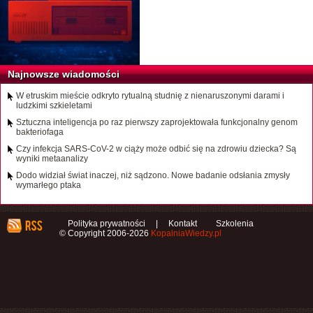
Najnowsze wiadomości
W etruskim mieście odkryto rytualną studnię z nienaruszonymi darami i
ludzkimi szkieletami
Sztuczna inteligencja po raz pierwszy zaprojektowała funkcjonalny genom
bakteriofaga
Czy infekcja SARS-CoV-2 w ciąży może odbić się na zdrowiu dziecka? Są
wyniki metaanalizy
Dodo widział świat inaczej, niż sądzono. Nowe badanie odsłania zmysły
wymarłego ptaka
Polityka prywatności
|
Kontakt
Szkolenia
© Copyright 2006-2026
KopalniaWiedzy.pl