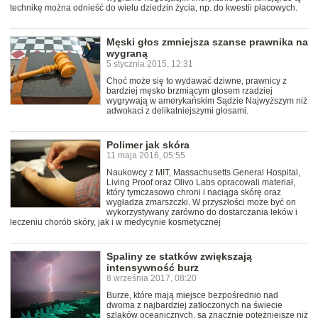
technikę można odnieść do wielu dziedzin życia, np. do kwestii płacowych.
Męski głos zmniejsza szanse prawnika na
wygraną
5 stycznia 2015, 12:31
Choć może się to wydawać dziwne, prawnicy z
bardziej męsko brzmiącym głosem rzadziej
wygrywają w amerykańskim Sądzie Najwyższym niż
adwokaci z delikatniejszymi głosami.
Polimer jak skóra
11 maja 2016, 05:55
Naukowcy z MIT, Massachusetts General Hospital,
Living Proof oraz Olivo Labs opracowali materiał,
który tymczasowo chroni i naciąga skórę oraz
wygładza zmarszczki. W przyszłości może być on
wykorzystywany zarówno do dostarczania leków i
leczeniu chorób skóry, jak i w medycynie kosmetycznej
Spaliny ze statków zwiększają
intensywność burz
8 września 2017, 08:20
Burze, które mają miejsce bezpośrednio nad
dwoma z najbardziej zatłoczonych na świecie
szlaków oceanicznych, są znacznie potężniejsze niż