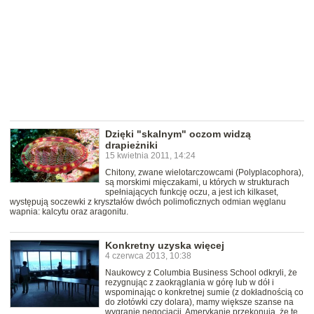
Dzięki "skalnym" oczom widzą
drapieżniki
15 kwietnia 2011, 14:24
Chitony, zwane wielotarczowcami (Polyplacophora),
są morskimi mięczakami, u których w strukturach
spełniających funkcję oczu, a jest ich kilkaset,
występują soczewki z kryształów dwóch polimoficznych odmian węglanu
wapnia: kalcytu oraz aragonitu.
Konkretny uzyska więcej
4 czerwca 2013, 10:38
Naukowcy z Columbia Business School odkryli, że
rezygnując z zaokrąglania w górę lub w dół i
wspominając o konkretnej sumie (z dokładnością co
do złotówki czy dolara), mamy większe szanse na
wygranie negocjacji. Amerykanie przekonują, że tę