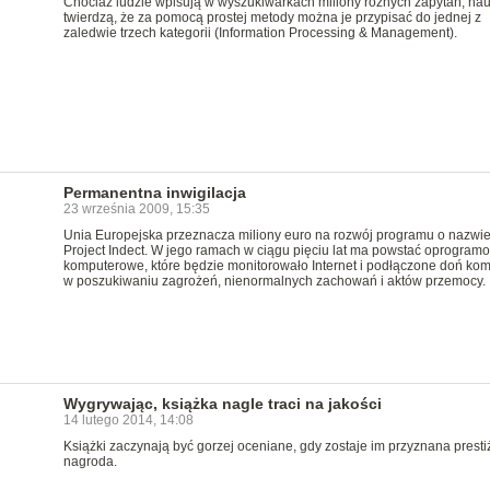
Chociaż ludzie wpisują w wyszukiwarkach miliony różnych zapytań, na
twierdzą, że za pomocą prostej metody można je przypisać do jednej z
zaledwie trzech kategorii (Information Processing & Management).
Permanentna inwigilacja
23 września 2009, 15:35
Unia Europejska przeznacza miliony euro na rozwój programu o nazwi
Project Indect. W jego ramach w ciągu pięciu lat ma powstać oprogram
komputerowe, które będzie monitorowało Internet i podłączone doń ko
w poszukiwaniu zagrożeń, nienormalnych zachowań i aktów przemocy.
Wygrywając, książka nagle traci na jakości
14 lutego 2014, 14:08
Książki zaczynają być gorzej oceniane, gdy zostaje im przyznana prest
nagroda.