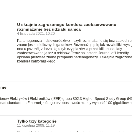
U skrajnie zagrożonego kondora zaobserwowano
rozmnażanie bez udziału samca
4 listopada 2021, 10:20
Partenogeneza – dzieworództwo – czyli rozmnażanie się bez zapłodnie
znane jest u nielicznych gatunków. Rozmnażają się tak rozwielitki, wyst
ona u pszczół, zdarza się u ryb czy płazów, a przed kilkunastu laty
zaobserwowano ją też u rekinów. Teraz na łamach Journal of Heredity
opisano pierwsze znane przypadki partenogenezy u skrajnie zagrożon
kondora kalifornijskiego.
tnie
nierów Elektryków i Elektroników (IEEE) grupa 802.3 Higher Speed Study Group (
c nad standardem Ethernet, którego przepustowość miałby wynosić 100 gigabitów n
Tylko trzy kategorie
11 kwietnia 2008, 11:19