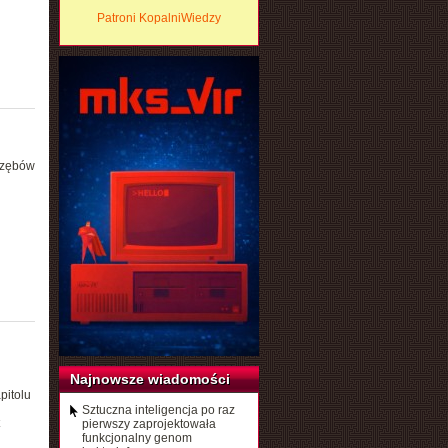
Patroni KopalniWiedzy
 zębów
Najnowsze wiadomości
pitolu
Sztuczna inteligencja po raz
pierwszy zaprojektowała
funkcjonalny genom