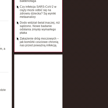
bakteriofaga
Czy infekcja SARS-CoV-2 w
ciąży może odbić się na
zdrowiu dziecka? Są wyniki
metaanalizy
Dodo widział świat inaczej, niż
sądzono. Nowe badanie
odsłania zmysły wymarłego
ptaka
Zakażenie dróg moczowych –
jak komórki czuciowe chronią
c
nas przed poważną infekcją
m, a
gdzie