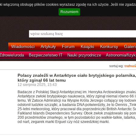
ki włączoną obsługę plików cookies wyrażasz zgodę na ich użycie. Jeśli nie zgadz
Rozumiem
Wiadomości
Artykuły
Forum
Książki
Konkursy
Galeri
Zdrowie/uroda
Bezpieczeństwo IT
Nauki przyrodnicze
Astronomia/fizyk
sortuj wg:
trafnoś
Polacy znaleźli w Antarktyce ciało brytyjskiego polarnika
który zginął 66 lat temu
12 sierpnia 2025, 15:43
Badacze z Polskiej Stacji Antarktycznej im. Henryka Arctowskiego znaleź
Antarktyce zwłoki brytyjskiego naukowca, który zginął niemal równo 66 l
temu. W Zatoce Admiralicji na Wyspie Króla Jerzego cofający się lodowi
odsłonił ludzkie szczątki, a badania DNA potwierdziły, że to Dennis „Tink”
25-letni meteorolog, który pracował dla poprzedniczki British Antarctic S
Falkland Islands Dependencies Survey. Obok zwłok znajdowało się po
200 przedmiotów zmarłego, w tym pozostałości po walkie-talkie, latarka, 
od nart, zegarek marki Erguel czy nóż szwedzkiej marki.