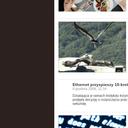
Ethernet przyspieszy 10-kro
8 grudnia 2006, 11:34
Działająca w ramach Instytutu Inży
podjęła decyzję o rozpoczęciu pra
sekundę.