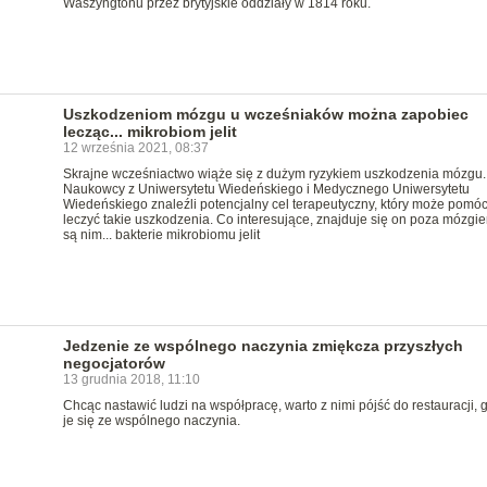
Waszyngtonu przez brytyjskie oddziały w 1814 roku.
Uszkodzeniom mózgu u wcześniaków można zapobiec
lecząc... mikrobiom jelit
12 września 2021, 08:37
Skrajne wcześniactwo wiąże się z dużym ryzykiem uszkodzenia mózgu.
Naukowcy z Uniwersytetu Wiedeńskiego i Medycznego Uniwersytetu
Wiedeńskiego znaleźli potencjalny cel terapeutyczny, który może pomó
leczyć takie uszkodzenia. Co interesujące, znajduje się on poza mózgie
są nim... bakterie mikrobiomu jelit
Jedzenie ze wspólnego naczynia zmiękcza przyszłych
negocjatorów
13 grudnia 2018, 11:10
Chcąc nastawić ludzi na współpracę, warto z nimi pójść do restauracji, 
je się ze wspólnego naczynia.