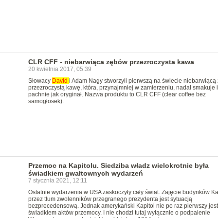
CLR CFF - niebarwiąca zębów przezroczysta kawa
20 kwietnia 2017, 05:39
Słowacy
David
i Adam Nagy stworzyli pierwszą na świecie niebarwiącą
przezroczystą kawę, która, przynajmniej w zamierzeniu, nadal smakuje i
pachnie jak oryginał. Nazwa produktu to CLR CFF (clear coffee bez
samogłosek).
Przemoc na Kapitolu. Siedziba władz wielokrotnie była
świadkiem gwałtownych wydarzeń
7 stycznia 2021, 12:11
Ostatnie wydarzenia w USA zaskoczyły cały świat. Zajęcie budynków Ka
przez tłum zwolenników przegranego prezydenta jest sytuacją
bezprecedensową. Jednak amerykański Kapitol nie po raz pierwszy jest
świadkiem aktów przemocy. I nie chodzi tutaj wyłącznie o podpalenie