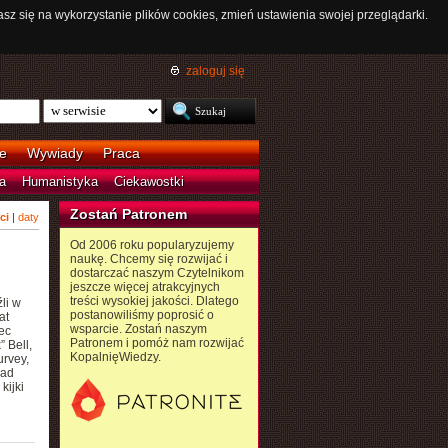
asz się na wykorzystanie plików cookies, zmień ustawienia swojej przeglądarki.
zaloguj się
e
Wywiady
Praca
a
Humanistyka
Ciekawostki
Zostań Patronem
ci
|
daty
Od 2006 roku popularyzujemy
,
naukę. Chcemy się rozwijać i
dostarczać naszym Czytelnikom
jeszcze więcej atrakcyjnych
treści wysokiej jakości. Dlatego
li w
postanowiliśmy poprosić o
at
wsparcie. Zostań naszym
ec
Patronem i pomóż nam rozwijać
 Bell,
KopalnięWiedzy.
urvey,
nad
kijki