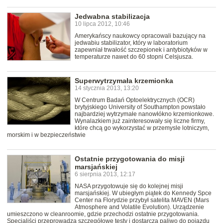
Jedwabna stabilizacja
10 lipca 2012, 10:46
Amerykańscy naukowcy opracowali bazujący na
jedwabiu stabilizator, który w laboratorium
zapewniał trwałość szczepionek i antybiotyków w
temperaturze nawet do 60 stopni Celsjusza.
Superwytrzymała krzemionka
14 stycznia 2013, 13:20
W Centrum Badań Optoelektrycznych (OCR)
brytyjskiego University of Southampton powstało
najbardziej wytrzymałe nanowłókno krzemionkowe.
Wynalazkiem już zainteresowały się liczne firmy,
które chcą go wykorzystać w przemysle lotniczym,
morskim i w bezpieczeństwie
Ostatnie przygotowania do misji
marsjańskiej
6 sierpnia 2013, 12:17
NASA przygotowuje się do kolejnej misji
marsjańskiej. W ubiegłym piątek do Kennedy Spce
Center na Florydzie przybył satelita MAVEN (Mars
Atmosphere and Volatile Evolution). Urządzenie
umieszczono w cleanroomie, gdzie przechodzi ostatnie przygotowania.
Specjaliści przeprowadzą szczegółowe testy i dostarczą paliwo do pojazdu