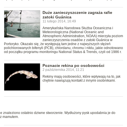
Duże zanieczyszczenie zagraża rafie
zatoki Guánica
11 lutego 2014, 16:49
Amerykańska Narodowa Służba Oceaniczna i
Meteorologiczna (National Oceanic and
Atmospheric Administration, NOAA) mierzyła poziom
zanieczyszczenia osadów z zatoki Guánica w
Portoryko. Okazało się, że występują tam jedne z najwyższych stężeń
polichlorowanych bifenyli (PCB), chlordanu, chromu i niklu, jakie odnotowano
od początku programu monitoringu National Status & Trends, czyli od 1986 r.
Poznacie rekina po osobowości
2 października 2014, 11:21
Rekiny mają osobowości, które wpływają na to, jak
chętnie nawiązują kontakt z innymi osobnikami.
ie znaleziono ostatnio dziwne stworzenie. Wydłużony pysk upodabnia je do
m z mamutem.