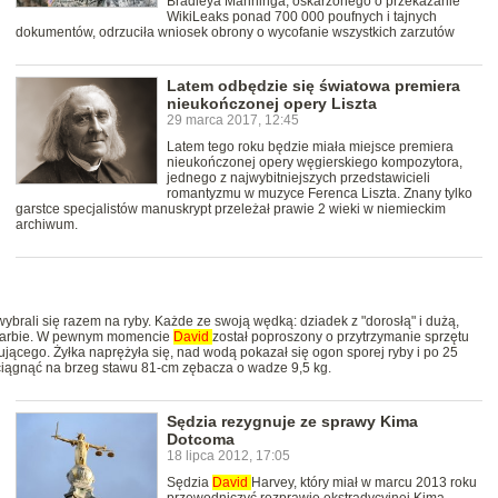
Bradleya Manninga, oskarżonego o przekazanie
WikiLeaks ponad 700 000 poufnych i tajnych
dokumentów, odrzuciła wniosek obrony o wycofanie wszystkich zarzutów
Latem odbędzie się światowa premiera
nieukończonej opery Liszta
29 marca 2017, 12:45
Latem tego roku będzie miała miejsce premiera
nieukończonej opery węgierskiego kompozytora,
jednego z najwybitniejszych przedstawicieli
romantyzmu w muzyce Ferenca Liszta. Znany tylko
garstce specjalistów manuskrypt przeleżał prawie 2 wieki w niemieckim
archiwum.
ybrali się razem na ryby. Każde ze swoją wędką: dziadek z "dorosłą" i dużą,
 Barbie. W pewnym momencie
David
został poproszony o przytrzymanie sprzętu
ującego. Żyłka naprężyła się, nad wodą pokazał się ogon sporej ryby i po 25
ciągnąć na brzeg stawu 81-cm zębacza o wadze 9,5 kg.
Sędzia rezygnuje ze sprawy Kima
Dotcoma
18 lipca 2012, 17:05
Sędzia
David
Harvey, który miał w marcu 2013 roku