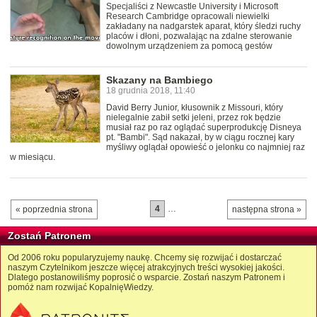
Specjaliści z Newcastle University i Microsoft
Research Cambridge opracowali niewielki
zakładany na nadgarstek aparat, który śledzi ruchy
placów i dłoni, pozwalając na zdalne sterowanie
dowolnym urządzeniem za pomocą gestów
Skazany na Bambiego
18 grudnia 2018, 11:40
David Berry Junior, kłusownik z Missouri, który
nielegalnie zabił setki jeleni, przez rok będzie
musiał raz po raz oglądać superprodukcję Disneya
pt. "Bambi". Sąd nakazał, by w ciągu rocznej kary
myśliwy oglądał opowieść o jelonku co najmniej raz
w miesiącu.
4
…
« poprzednia strona
następna strona »
Zostań Patronem
Od 2006 roku popularyzujemy naukę. Chcemy się rozwijać i dostarczać
naszym Czytelnikom jeszcze więcej atrakcyjnych treści wysokiej jakości.
Dlatego postanowiliśmy poprosić o wsparcie. Zostań naszym Patronem i
pomóż nam rozwijać KopalnięWiedzy.