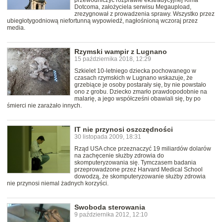
przewodniczyć rozprawie ekstradycyjnej Kima
Dotcoma, założyciela serwisu Megaupload,
zrezygnował z prowadzenia sprawy. Wszystko przez
ubiegłotygodniową niefortunną wypowiedź, nagłośnioną wczoraj przez
media.
Rzymski wampir z Lugnano
15 października 2018, 12:29
Szkielet 10-letniego dziecka pochowanego w
czasach rzymskich w Lugnano wskazuje, że
grzebiące je osoby postarały się, by nie powstało
ono z grobu. Dziecko zmarło prawdopodobnie na
malarię, a jego współcześni obawiali się, by po
śmierci nie zarażało innych.
IT nie przynosi oszczędności
30 listopada 2009, 18:31
Rząd USA chce przeznaczyć 19 miliardów dolarów
na zachęcenie służby zdrowia do
skomputeryzowania się. Tymczasem badania
przeprowadzone przez Harvard Medical School
dowodzą, że skomputeryzowanie służby zdrowia
nie przynosi niemal żadnych korzyści.
Swoboda sterowania
9 października 2012, 12:10