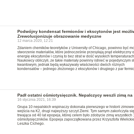
Podwójny kondensat fermionów i ekscytonów jest możli
Zrewolucjonizuje obrazowanie medyczne
12 marca 2020, 12:21
Zdaniem chemików-teoretyków z University of Chicago, powinno być m
stworzenie materiałów, które jednocześnie przesyłają prąd elektryczny 
energię ekscytonów i czynią to bez strat w dość wysokich temperaturach
Naukowcy obliczyli, ze takie materiały powinny istnieć w pojedynczym s
kwantowym, jednak będą wykazywały właściwości dwóch różnych
kondensatów – jednego złożonego z ekscytonów i drugiego z par fermi
Padł ostatni ośmiotysięcznik. Nepalczycy weszli zimą na
16 stycznia 2021, 16:39
Grupa 10 nepalskich wspinaczy dokonała pierwszego w historii zimow
wejścia na K2, drugi najwyższy szczyt Ziemi. Tym samym zakończyła si
trwająca od 40 lat epopeja, której celem było zdobycie zimą wszystkich 
ośmiotysięczników. Epopeja zapoczątkowana przez Krzysztofa Wielickie
Leszka Cichego.