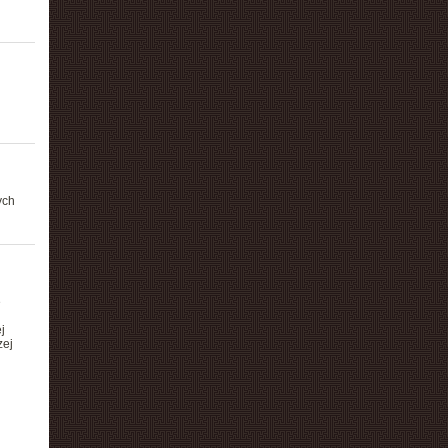
ych
e
j
zej