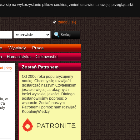
asz się na wykorzystanie plików cookies, zmień ustawienia swojej przeglądarki.
zaloguj się
e
Wywiady
Praca
a
Humanistyka
Ciekawostki
Zostań Patronem
ci
|
daty
Od 2006 roku popularyzujemy
naukę. Chcemy się rozwijać i
dostarczać naszym Czytelnikom
jeszcze więcej atrakcyjnych
treści wysokiej jakości. Dlatego
postanowiliśmy poprosić o
ia, w
wsparcie. Zostań naszym
tra
Patronem i pomóż nam rozwijać
uły.
KopalnięWiedzy.