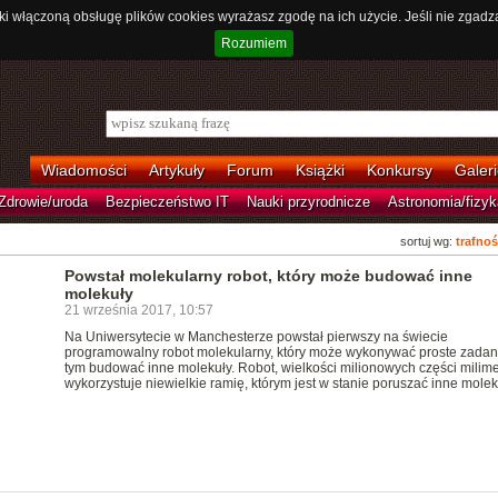
ki włączoną obsługę plików cookies wyrażasz zgodę na ich użycie. Jeśli nie zgadz
Rozumiem
Wiadomości
Artykuły
Forum
Książki
Konkursy
Galeri
Zdrowie/uroda
Bezpieczeństwo IT
Nauki przyrodnicze
Astronomia/fizyk
sortuj wg:
trafnoś
Powstał molekularny robot, który może budować inne
molekuły
21 września 2017, 10:57
Na Uniwersytecie w Manchesterze powstał pierwszy na świecie
programowalny robot molekularny, który może wykonywać proste zadan
tym budować inne molekuły. Robot, wielkości milionowych części milime
wykorzystuje niewielkie ramię, którym jest w stanie poruszać inne molek