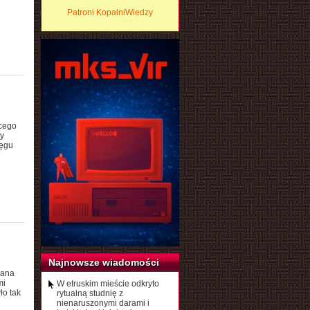
Patroni KopalniWiedzy
ącego
y
ięgu
Najnowsze wiadomości
zana
mi
W etruskim mieście odkryto
ło tak
rytualną studnię z
nienaruszonymi darami i