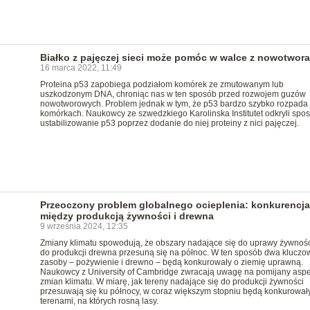
Białko z pajęczej sieci może pomóc w walce z nowotwor
16 marca 2022, 11:49
Proteina p53 zapobiega podziałom komórek ze zmutowanym lub
uszkodzonym DNA, chroniąc nas w ten sposób przed rozwojem guzów
nowotworowych. Problem jednak w tym, że p53 bardzo szybko rozpada 
komórkach. Naukowcy ze szwedzkiego Karolinska Institutet odkryli spo
ustabilizowanie p53 poprzez dodanie do niej proteiny z nici pajęczej.
Przeoczony problem globalnego ocieplenia: konkurencja
między produkcją żywności i drewna
9 września 2024, 12:35
Zmiany klimatu spowodują, że obszary nadające się do uprawy żywnośc
do produkcji drewna przesuną się na północ. W ten sposób dwa kluczo
zasoby – pożywienie i drewno – będą konkurowały o ziemię uprawną.
Naukowcy z University of Cambridge zwracają uwagę na pomijany aspe
zmian klimatu. W miarę, jak tereny nadające się do produkcji żywności
przesuwają się ku północy, w coraz większym stopniu będą konkurował
terenami, na których rosną lasy.