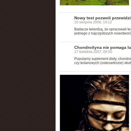
Nowy test pozwoli przewidz
10 sierpnia 2006, 19:12
Badacze twierdzą, że opracowali te
jednego z najczęstszych nowotworó
Chondroityna nie pomaga l
17 kwietnia 2007, 08:50
Popularny suplement diety, chondr
czy kolanowych (osteoartrozie) skut