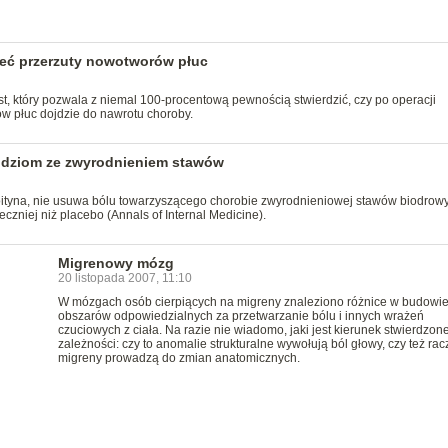
ieć przerzuty nowotworów płuc
st, który pozwala z niemal 100-procentową pewnością stwierdzić, czy po operacji
w płuc dojdzie do nawrotu choroby.
udziom ze zwyrodnieniem stawów
oityna, nie usuwa bólu towarzyszącego chorobie zwyrodnieniowej stawów biodrow
eczniej niż placebo (Annals of Internal Medicine).
Migrenowy mózg
20 listopada 2007, 11:10
W mózgach osób cierpiących na migreny znaleziono różnice w budowi
obszarów odpowiedzialnych za przetwarzanie bólu i innych wrażeń
czuciowych z ciała. Na razie nie wiadomo, jaki jest kierunek stwierdzone
zależności: czy to anomalie strukturalne wywołują ból głowy, czy też rac
migreny prowadzą do zmian anatomicznych.