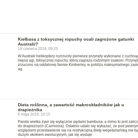
Kiełbasa z toksycznej ropuchy ocali zagrożone gatunki
Australii?
18 czerwca 2018, 09:25
W Australii helikoptery rozrzuciły pierwsze przynęty wykonane z cuchn
mięsa agi, toksycznej ropuchy, która zagraża rodzimym ssakom. Przynęt
zrzucono na oddalonej farmie Kimberley, w pobliżu maksymalnego zas
ag.
Dieta roślinna, a zawartość makroskładników jak u
drapieżnika
6 maja 2019, 10:15
Panda wielka żywi się wyłącznie pędami bambusa, a mimo to jest zalic
do drapieżnych (Carnivora). Ostatnio udało się wykazać, że pod pewny
względami przestawienie się na restrykcyjną dietę wegetariańską nie by
dużym skokiem ewolucyjnym, jak się wydaje.