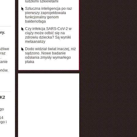
ludzkimi szkieletami
Sztuczna inteligencja po raz
pierwszy zaprojektowała
funkcjonalny genom
bakteriofaga
Czy infekcja SARS-CoV-2 w
wy.
ciąży może odbić się na
zdrowiu dziecka? Są wyniki
metaanalizy
ożliwe
Dodo widział świat inaczej, niż
oraz
sądzono. Nowe badanie
.
odsłania zmysły wymarłego
tanie
ptaka
onów.
 K2
ego
ę
14
go i