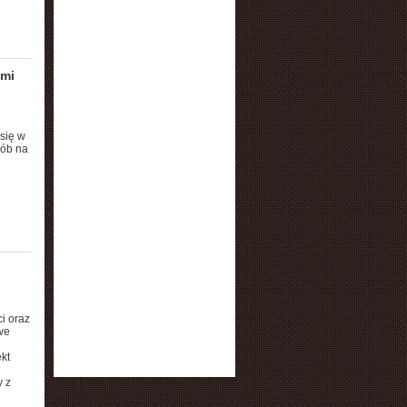
ami
się w
sób na
i oraz
we
kt
y z