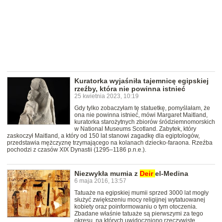
Kuratorka wyjaśniła tajemnicę egipskiej
rzeźby, która nie powinna istnieć
25 kwietnia 2023, 10:19
Gdy tylko zobaczyłam tę statuetkę, pomyślałam, że
ona nie powinna istnieć, mówi Margaret Maitland,
kuratorka starożytnych zbiorów śródziemnomorskich
w National Museums Scotland. Zabytek, który
zaskoczył Maitland, a który od 150 lat stanowi zagadkę dla egiptologów,
przedstawia mężczyznę trzymającego na kolanach dziecko-faraona. Rzeźba
pochodzi z czasów XIX Dynastii (1295–1186 p.n.e.).
Niezwykła mumia z
Deir
el-Medina
6 maja 2016, 13:57
Tatuaże na egipskiej mumii sprzed 3000 lat mogły
służyć zwiększeniu mocy religijnej wytatuowanej
kobiety oraz poinformowaniu o tym otoczenia.
Zbadane właśnie tatuaże są pierwszymi za tego
okresu, na których uwidoczniono rzeczywiste