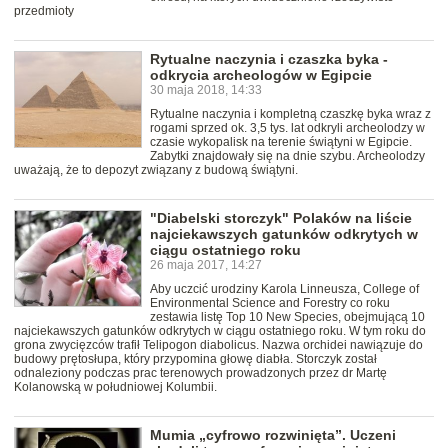
przedmioty
Rytualne naczynia i czaszka byka -
odkrycia archeologów w Egipcie
30 maja 2018, 14:33
Rytualne naczynia i kompletną czaszkę byka wraz z
rogami sprzed ok. 3,5 tys. lat odkryli archeolodzy w
czasie wykopalisk na terenie świątyni w Egipcie.
Zabytki znajdowały się na dnie szybu. Archeolodzy
uważają, że to depozyt związany z budową świątyni.
"Diabelski storczyk" Polaków na liście
najciekawszych gatunków odkrytych w
ciągu ostatniego roku
26 maja 2017, 14:27
Aby uczcić urodziny Karola Linneusza, College of
Environmental Science and Forestry co roku
zestawia listę Top 10 New Species, obejmującą 10
najciekawszych gatunków odkrytych w ciągu ostatniego roku. W tym roku do
grona zwycięzców trafił Telipogon diabolicus. Nazwa orchidei nawiązuje do
budowy prętosłupa, który przypomina głowę diabła. Storczyk został
odnaleziony podczas prac terenowych prowadzonych przez dr Martę
Kolanowską w południowej Kolumbii.
Mumia „cyfrowo rozwinięta”. Uczeni