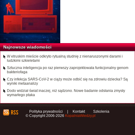
Najnowsze wiadomości
W etruskim mieście odkryto rytualną studnię z nienaruszonymi darami i
ludzkimi szkieletami
Sztuczna inteligencja po raz pierwszy zaprojektowała funkcjonalny genom
bakteriofaga
Czy infekcja SARS-CoV-2 w ciąży może odbić się na zdrowiu dziecka? Są
wyniki metaanalizy
Dodo widział świat inaczej, niż sądzono. Nowe badanie odsłania zmysły
wymarłego ptaka
Polityka prywatności
|
Kontakt
Szkolenia
© Copyright 2006-2026
KopalniaWiedzy.pl