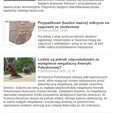
kamiennych bloków okazały się pozostałościami
świątyni grobowej Totmesa I, poszukiwanej od
dawna przez archeologów. Fragmenty świątyni zidentyfikowała polska
egiptolog Jadwiga Iwaszczuk.
Przypadkowe (bardzo ważne) odkrycie na
zajęciach ze studentami
26 marca 2018, 13:04
Na jednej z sesji, podczas których studenci
egiptologii Uniwersytetu w Swansea mogą się
zapoznać z artefaktami i wziąć je do ręki, dr Ken
Griffin odkrył przedstawienie Hatszepsut.
Ludzie są jednak odpowiedzialni za
wytępienie megafauny Ameryki
Południowej?
6 października 2025, 11:30
W Ameryce Południowej istnieją setki tajemniczych
tuneli, które mogą być norami wykopanymi przez
paleolityczną megafaunę, jak wielkie naziemne
leniwce. Dotychczas winą za zagładę plejstoceńskiej megafauny Ameryki
Południowej obarczano zmiany klimatu. Zakładano bowiem, że megafauna
stanowiła marginalne źródło pożywienia tamtejszych łowców-zbieraczy. W
Science Advances ukazał się jednak artykuł, którego autorzy stwierdzają, że
to ludzie wytępili megafaunę i przytaczają dowody na powszechne
spożywanie wielkich zwierząt oraz zmianę diety ludzi po ich zniknięciu.