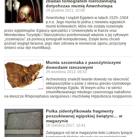
zbadali tomografem nierozwiniętą
dotychczas mumię Amenhotepa
29 grudnia 2021, 10:08
Amenhotep I rządził Egiptem w latach 1525–1504
p.n.e. Jego mumia to jedna z niewielu egipskich
mumii królewskich, które nie zostały rozwinięte
przez egiptologów. Egipscy specjaliści z Uniwersytetu w Kairze oraz
Ministerstwa Turystyki i Starożytności poinformowali właśnie o jej cyfrowym
„rozwinięciu” za pomocą tomografii komputerowej. Dzięki temu chcieli
poznać wygląd faraona, jego stan zdrowia w momencie zgonu, przyczynę
śmierci oraz styl mumifikacji.
Mumia szczeniaka z pasożytniczymi
dowodami rzeczowymi
25 września 2013, 06:53
Archeolodzy znaleźli twarde dowody na obecność
ektopasożytów u psów z okresu grecko-rzymskiego
starożytnego Egiptu. W lewym uchu i w sierści
zmumifikowanego młodego czworonoga natrafiono
na kleszcze Rhipicephalus sanguineus i muchówkę Hippobosca longipennis.
Polka zidentyfikowała fragmenty
poszukiwanej egipskiej świątyni… w
magazynie
16 czerwca 2017, 10:41
Zalegające od lat w magazynie koło Luksoru tysiące