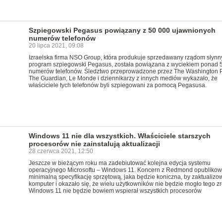
Szpiegowski Pegasus powiązany z 50 000 ujawnionych
numerów telefonów
20 lipca 2021, 09:08
Izraelska firma NSO Group, która produkuje sprzedawany rządom słynn
program szpiegowski Pegasus, została powiązana z wyciekiem ponad 
numerów telefonów. Śledztwo przeprowadzone przez The Washington P
The Guardian, Le Monde i dziennikarzy z innych mediów wykazało, że
właściciele tych telefonów byli szpiegowani za pomocą Pegasusa.
Windows 11 nie dla wszystkich. Właściciele starszych
procesorów nie zainstalują aktualizacji
28 czerwca 2021, 12:50
Jeszcze w bieżącym roku ma zadebiutować kolejna edycja systemu
operacyjnego Microsoftu – Windows 11. Koncern z Redmond opublikow
minimalną specyfikację sprzętową, jaka będzie koniczna, by zaktualizo
komputer i okazało się, że wielu użytkowników nie będzie mogło tego zr
Windows 11 nie będzie bowiem wspierał wszystkich procesorów