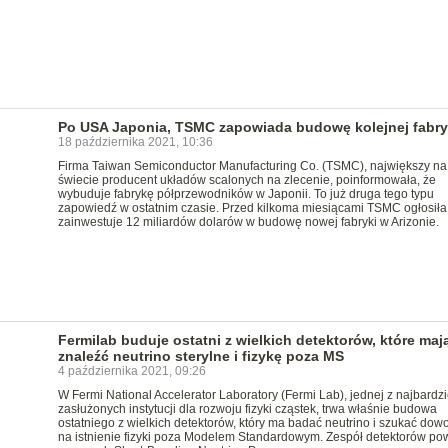
Po USA Japonia, TSMC zapowiada budowę kolejnej fabry
18 października 2021, 10:36
Firma Taiwan Semiconductor Manufacturing Co. (TSMC), największy na
świecie producent układów scalonych na zlecenie, poinformowała, że
wybuduje fabrykę półprzewodników w Japonii. To już druga tego typu
zapowiedź w ostatnim czasie. Przed kilkoma miesiącami TSMC ogłosiła
zainwestuje 12 miliardów dolarów w budowę nowej fabryki w Arizonie.
Fermilab buduje ostatni z wielkich detektorów, które maj
znaleźć neutrino sterylne i fizykę poza MS
4 października 2021, 09:26
W Fermi National Accelerator Laboratory (Fermi Lab), jednej z najbardzi
zasłużonych instytucji dla rozwoju fizyki cząstek, trwa właśnie budowa
ostatniego z wielkich detektorów, który ma badać neutrino i szukać do
na istnienie fizyki poza Modelem Standardowym. Zespół detektorów po