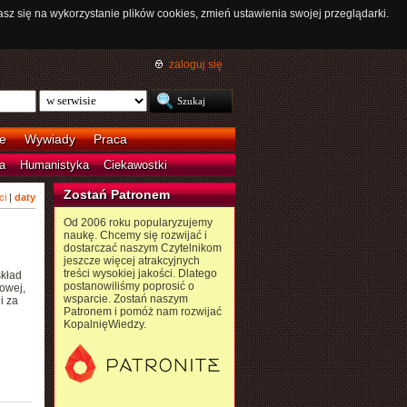
asz się na wykorzystanie plików cookies, zmień ustawienia swojej przeglądarki.
zaloguj się
e
Wywiady
Praca
a
Humanistyka
Ciekawostki
Zostań Patronem
ci
|
daty
Od 2006 roku popularyzujemy
naukę. Chcemy się rozwijać i
dostarczać naszym Czytelnikom
jeszcze więcej atrakcyjnych
treści wysokiej jakości. Dlatego
kład
postanowiliśmy poprosić o
iowej,
wsparcie. Zostań naszym
i za
Patronem i pomóż nam rozwijać
KopalnięWiedzy.