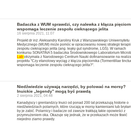
Badaczka z WUM sprawdzi, czy nalewka z kłącza pięciorn
wspomaga leczenie zespołu cieknącego jelita
16 sierpnia 2021, 11:07
Projekt dr inż. Aleksandry Karoliny Kruk z Warszawskiego Uniwersytetu
Medycznego (WUM) może pomóc w opracowaniu nowej strategii terapii
zespołu cieknącego jelita (ang. leaky gut syndrome, LGS). W ramach
konkursu SONATINA 5 badaczka Środowiskowego Laboratorium Microb
Lab
otrzymała z Narodowego Centrum Nauki dofinansowanie na realiza
projektu "Czy etanolowy wyciąg z kłącza pięciornika (Tormentillae tinctu
wspomaga leczenie zespołu cieknącego jelita?".
Niedźwiedzie używają narzędzi, by polować na morsy?
Inuickie „legendy” mogą być prawdą
2 sierpnia 2021, 04:48
Kanadyjscy i grenlandzcy Inuici od ponad 200 lat przekazują historie o
niedźwiedziach polarnych, które rzucają w morsy kamieniami lub bryłam
by je zabić. Polarnicy i badacze od zawsze traktują takie opowieści z
przymrużeniem oka. Okazuje się jednak, że w przekazach może tkwić
niejedno ziarno prawdy.