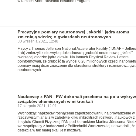
w ramach Short-Baselina Neutrino Program.
Precyzyjne pomiary neutronowej „skórki” jądra atomu
zmieniają wiedzę o gwiazdach neutronowych
30 września 2021, 12:48
Fizycy z Thomas Jefferson National Accelerator Facility (TJNAF – Jeffer
Lab) zmierzyli z niezwykłą dokładnością grubość neutronowej „skórki”
tworzącej otoczkę jądra ołowiu. Na łamach Physical Review Letters
poinformowali, że grubość ta wynosi 0,28 milionowych części nanometra
pomiary mają duże znaczenie dla określenia struktury i rozmiarów... gw
neutronowych.
Naukowcy z PAN i PW dokonali przełomu na polu wykryw
związków chemicznych w mikroskali
17 sierpnia 2021, 12:01
Wychodząc naprzeciw rosnącemu zapotrzebowaniu na prowadzenie w 
rzeczywistym analiz w zaledwie kilku mikrolitrach roztworu, naukowcy z
Instytutu Chemii Fizycznej PAN pod kierunkiem Martina Jӧnssona-Niedzi
we współpracy z badaczami z Politechniki Warszawskiej udowodnili, że
detekcja w tak małej skali jest możliwa.