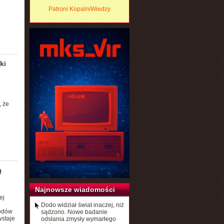
Patroni KopalniWiedzy
ki
, że
ą
Najnowsze wiadomości
ej
Dodo widział świat inaczej, niż
wodów
sądzono. Nowe badanie
wstaje
odsłania zmysły wymarłego