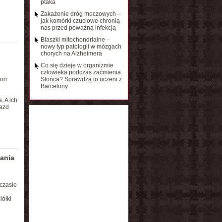
ptaka
Zakażenie dróg moczowych –
jak komórki czuciowe chronią
nas przed poważną infekcją
Blaszki mitochondrialne –
nowy typ patologii w mózgach
chorych na Alzheimera
Co się dzieje w organizmie
człowieka podczas zaćmienia
son
Słońca? Sprawdzą to uczeni z
Barcelony
. A ich
iazd
ania
czasie
ółki