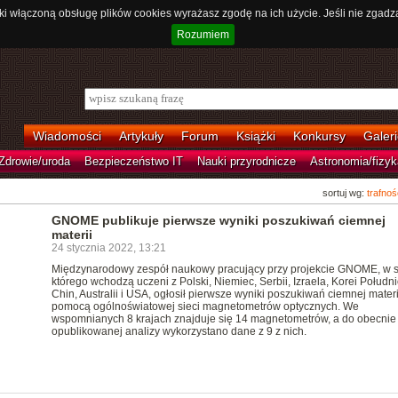
ki włączoną obsługę plików cookies wyrażasz zgodę na ich użycie. Jeśli nie zgadz
Rozumiem
Wiadomości
Artykuły
Forum
Książki
Konkursy
Galeri
Zdrowie/uroda
Bezpieczeństwo IT
Nauki przyrodnicze
Astronomia/fizyk
sortuj wg:
trafnoś
GNOME publikuje pierwsze wyniki poszukiwań ciemnej
materii
24 stycznia 2022, 13:21
Międzynarodowy zespół naukowy pracujący przy projekcie GNOME, w s
którego wchodzą uczeni z Polski, Niemiec, Serbii, Izraela, Korei Połudn
Chin, Australii i USA, ogłosił pierwsze wyniki poszukiwań ciemnej materi
pomocą ogólnoświatowej sieci magnetometrów optycznych. We
wspomnianych 8 krajach znajduje się 14 magnetometrów, a do obecnie
opublikowanej analizy wykorzystano dane z 9 z nich.