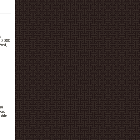
y
50 000
ost,
ał
wać
obić.