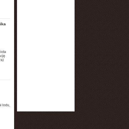
ika
iota
cję
ra)
i lodu,