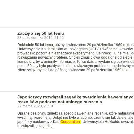
Zaczęło się 50 lat temu
28 października 2019, 21:20
Dokładnie 50 lat temu, późnym wieczorem 29 października 1969 roku n
Uniwersytecie Kalifornijskim w Los Angeles (UCLA) dwóch naukowców
prowadziło pozornie nieznaczący eksperyment. Kleinrock i Kline mieli d
rozwiązania poważny problem. Chcieli zmusić dwa oddalone od siebie
komputery, by wymieniły informacje. To, co dzisiaj wydaje się oczywistoś
przed 50 laty było praktycznie nierozwiązanym problemem technicznym
Nierozwiązanym aż do późnego wieczora 29 października 1969 roku.
Japończycy rozwiązali zagadkę twardnienia bawełnianyc
ręczników podczas naturalnego suszenia
27 marca 2020, 21:10
Uprane bez płynu zmiękczającego bawełniane ręczniki, które naturalni
wyschną, twardnieją. Dotąd nie było wiadomo, czemu się tak dzieje, ale
japońscy naukowcy z Kao
Corporation
i Uniwersytetu Hokkaido uważają
rozwiązali tę zagadkę.