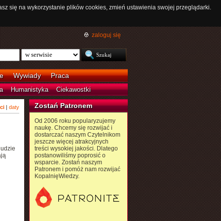
asz się na wykorzystanie plików cookies, zmień ustawienia swojej przeglądarki.
zaloguj się
e
Wywiady
Praca
a
Humanistyka
Ciekawostki
Zostań Patronem
ci
|
daty
Od 2006 roku popularyzujemy
naukę. Chcemy się rozwijać i
dostarczać naszym Czytelnikom
jeszcze więcej atrakcyjnych
ludzie
treści wysokiej jakości. Dlatego
ają
postanowiliśmy poprosić o
wsparcie. Zostań naszym
Patronem i pomóż nam rozwijać
KopalnięWiedzy.