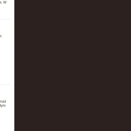
a. W
o
 nad
 tym