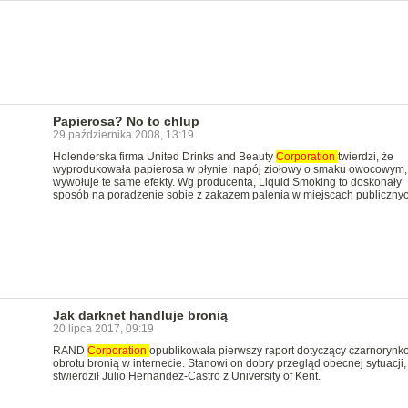
Papierosa? No to chlup
29 października 2008, 13:19
Holenderska firma United Drinks and Beauty
Corporation
twierdzi, że
wyprodukowała papierosa w płynie: napój ziołowy o smaku owocowym, 
wywołuje te same efekty. Wg producenta, Liquid Smoking to doskonały
sposób na poradzenie sobie z zakazem palenia w miejscach publicznyc
Jak darknet handluje bronią
20 lipca 2017, 09:19
RAND
Corporation
opublikowała pierwszy raport dotyczący czarnoryn
obrotu bronią w internecie. Stanowi on dobry przegląd obecnej sytuacji,
stwierdził Julio Hernandez-Castro z University of Kent.