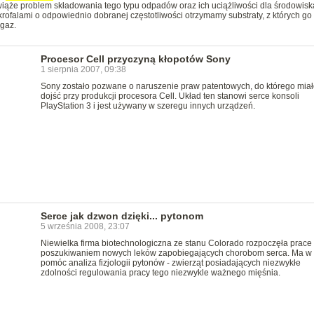
wiąże problem składowania tego typu odpadów oraz ich uciążliwości dla środowisk
rofalami o odpowiednio dobranej częstotliwości otrzymamy substraty, z których go
y gaz.
Procesor Cell przyczyną kłopotów Sony
1 sierpnia 2007, 09:38
Sony zostało pozwane o naruszenie praw patentowych, do którego miał
dojść przy produkcji procesora Cell. Układ ten stanowi serce konsoli
PlayStation 3 i jest używany w szeregu innych urządzeń.
Serce jak dzwon dzięki... pytonom
5 września 2008, 23:07
Niewielka firma biotechnologiczna ze stanu Colorado rozpoczęła prace
poszukiwaniem nowych leków zapobiegających chorobom serca. Ma w
pomóc analiza fizjologii pytonów - zwierząt posiadających niezwykłe
zdolności regulowania pracy tego niezwykle ważnego mięśnia.