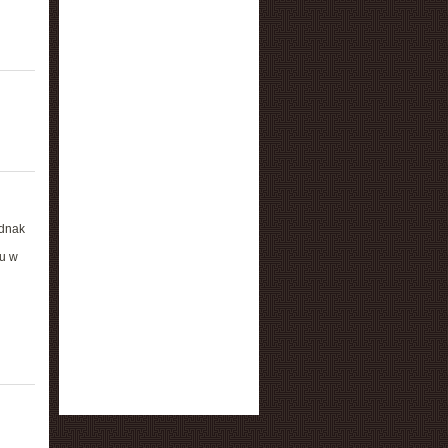
ednak
tu w