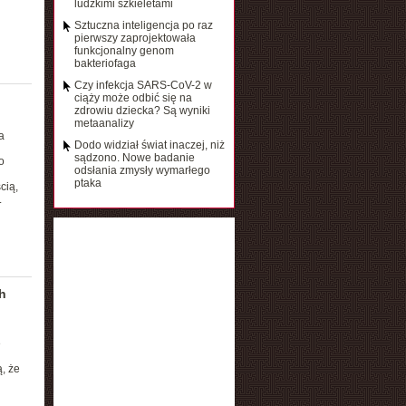
ludzkimi szkieletami
Sztuczna inteligencja po raz
pierwszy zaprojektowała
funkcjonalny genom
bakteriofaga
Czy infekcja SARS-CoV-2 w
ciąży może odbić się na
zdrowiu dziecka? Są wyniki
metaanalizy
a
Dodo widział świat inaczej, niż
sądzono. Nowe badanie
o
odsłania zmysły wymarłego
ptaka
cią,
.
h
e
, że