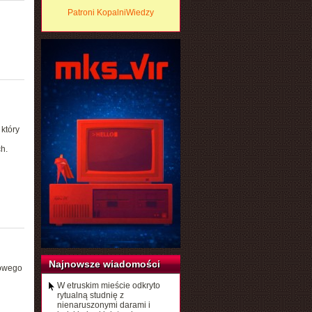
Patroni KopalniWiedzy
który
h.
Najnowsze wiadomości
kowego
W etruskim mieście odkryto
rytualną studnię z
nienaruszonymi darami i