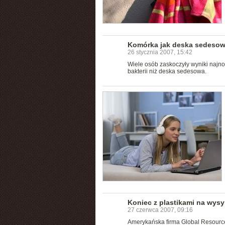
Komórka jak deska sedeso
26 stycznia 2007, 15:42
Wiele osób zaskoczyły wyniki najno
bakterii niż deska sedesowa.
Koniec z plastikami na wys
27 czerwca 2007, 09:16
Amerykańska firma Global Resour