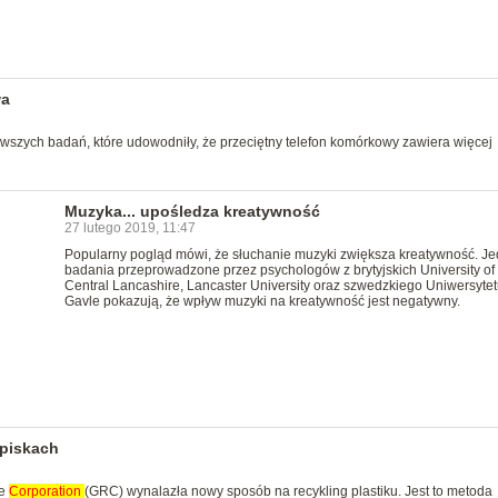
wa
wszych badań, które udowodniły, że przeciętny telefon komórkowy zawiera więcej
Muzyka... upośledza kreatywność
27 lutego 2019, 11:47
Popularny pogląd mówi, że słuchanie muzyki zwiększa kreatywność. J
badania przeprowadzone przez psychologów z brytyjskich University of
Central Lancashire, Lancaster University oraz szwedzkiego Uniwersyte
Gavle pokazują, że wpływ muzyki na kreatywność jest negatywny.
ypiskach
ce
Corporation
(GRC) wynalazła nowy sposób na recykling plastiku. Jest to metoda