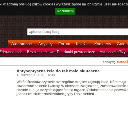
ki włączoną obsługę plików cookies wyrażasz zgodę na ich użycie. Jeśli nie zgadz
Rozumiem
Wiadomości
Artykuły
Forum
Książki
Konkursy
Galeri
Zdrowie/uroda
Bezpieczeństwo IT
Nauki przyrodnicze
Astronomia/fizyk
sortuj wg:
trafnoś
Antyseptyczne żele do rąk mało skuteczne
13 września 2010, 16:00
Wśród środków czystości szczególne miejsce zajmują takie, które mają
likwidować bakterie i wirusy. W okresach zwiększonej zachorowalności 
chętnie kupują dezynfekujące środki myjące. Ostatnie badania podważ
jednak ich skuteczność wobec grypy i przeziębień.