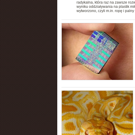
radykalna, która raz na zawsze roz
wyniku oddziaływania na plastik mik
wytworzono, czyli m.in. ropę i paln