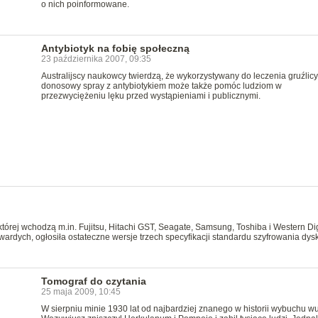
o nich poinformowane.
Antybiotyk na fobię społeczną
23 października 2007, 09:35
Australijscy naukowcy twierdzą, że wykorzystywany do leczenia gruźlicy
donosowy spray z antybiotykiem może także pomóc ludziom w
przezwyciężeniu lęku przed wystąpieniami i publicznymi.
órej wchodzą m.in. Fujitsu, Hitachi GST, Seagate, Samsung, Toshiba i Western Dig
wardych, ogłosiła ostateczne wersje trzech specyfikacji standardu szyfrowania dy
Tomograf do czytania
25 maja 2009, 10:45
W sierpniu minie 1930 lat od najbardziej znanego w historii wybuchu w