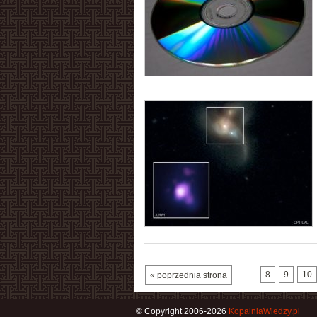
…
8
9
10
« poprzednia strona
© Copyright 2006-2026
KopalniaWiedzy.pl