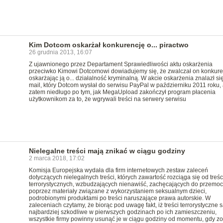
Kim Dotcom oskarżał konkurencję o... piractwo
26 grudnia 2013, 16:07
Z ujawnionego przez Departament Sprawiedliwości aktu oskarżenia
przeciwko Kimowi Dotcomowi dowiadujemy się, że zwalczał on konkure
oskarżając ją o... działalność kryminalną. W akcie oskarżenia znalazł się
mail, który Dotcom wysłał do serwisu PayPal w październiku 2011 roku, 
zatem niedługo po tym, jak MegaUpload zakończył program płacenia
użytkownikom za to, że wgrywali treści na serwery serwisu
Nielegalne treści mają znikać w ciągu godziny
2 marca 2018, 17:02
Komisja Europejska wydała dla firm internetowych zestaw zaleceń
dotyczących nielegalnych treści, których zawartość rozciąga się od treśc
terrorystycznych, wzbudzających nienawiść, zachęcających do przemoc
poprzez materiały związane z wykorzystaniem seksualnym dzieci,
podrobionymi produktami po treści naruszające prawa autorskie. W
zaleceniach czytamy, że biorąc pod uwagę fakt, iż treści terrorystyczne 
najbardziej szkodliwe w pierwszych godzinach po ich zamieszczeniu,
wszystkie firmy powinny usunąć je w ciągu godziny od momentu, gdy z