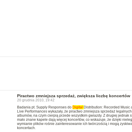
Piractwo zmniejsza sprzedaż, zwiększa liczbę koncertów
20 grudnia 2010, 19:42
Badania pt. Supply Responses do
Digital
Distribution: Recorded Music 
Live Performances wykazały, że piractwo zmniejsza sprzedaż legalnych
albumów, na czym cierpią przede wszystkim gwiazdy. Z drugiej jednak s
mało znane kapele dają więcej koncertów, co wskazuje, że dzięki nieleg
wymianie plików rośnie zainteresowanie ich twórczością i mogą zyskiw
koncertach.