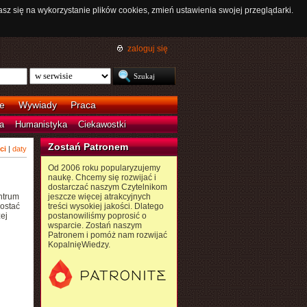
asz się na wykorzystanie plików cookies, zmień ustawienia swojej przeglądarki.
zaloguj się
e
Wywiady
Praca
a
Humanistyka
Ciekawostki
Zostań Patronem
ci
|
daty
Od 2006 roku popularyzujemy
naukę. Chcemy się rozwijać i
dostarczać naszym Czytelnikom
ntrum
jeszcze więcej atrakcyjnych
zostać
treści wysokiej jakości. Dlatego
ej
postanowiliśmy poprosić o
wsparcie. Zostań naszym
Patronem i pomóż nam rozwijać
KopalnięWiedzy.