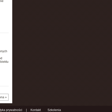
nie
wnych
od
obiektu
ona »
ityka prywatności
|
Kontakt
Szkolenia