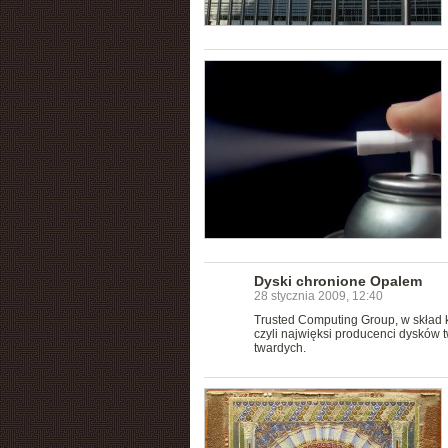
Dyski chronione Opalem
28 stycznia 2009, 12:40
Trusted Computing Group, w skład kt
czyli najwięksi producenci dysków t
twardych.