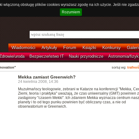
ki włączoną obsługę plików cookies wyrażasz zgodę na ich użycie. Jeśli nie zgadz
Rozumiem
Wiadomości
Artykuły
Forum
Książki
Konkursy
Galeri
Zdrowie/uroda
Bezpieczeństwo IT
Nauki przyrodnicze
Astronomia/fizyk
nnovation"
sortuj wg:
trafnoś
Mekka zamiast Greenwich?
24 kwietnia 2008, 14:36
Muzułmańscy teologowie, zebrani w Katarze na konferencji "Mekka, Ce
Ziemi, teoria i praktyka" uważają, że czas uniwersalny (GMT) powinien 
zastąpiony "czasem Mekki". Ich zdaniem Mekka wyznacza centrum nasz
planety i to od tego punku powinien być obliczany czas, a nie od
obserwatorium w Greenwich.