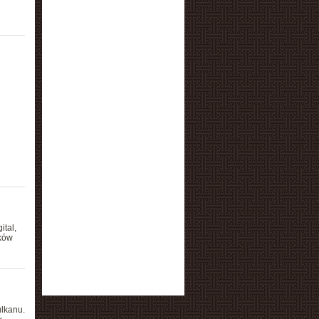
ital,
sków
ulkanu.