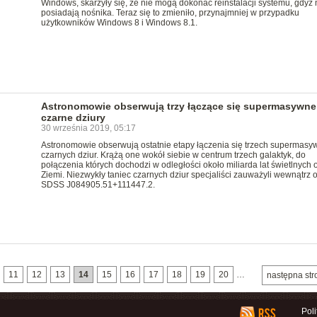
Windows, skarżyły się, że nie mogą dokonać reinstalacji systemu, gdyż 
posiadają nośnika. Teraz się to zmieniło, przynajmniej w przypadku
użytkowników Windows 8 i Windows 8.1.
Astronomowie obserwują trzy łączące się supermasywne
czarne dziury
30 września 2019, 05:17
Astronomowie obserwują ostatnie etapy łączenia się trzech supermasy
czarnych dziur. Krążą one wokół siebie w centrum trzech galaktyk, do
połączenia których dochodzi w odległości około miliarda lat świetlnych 
Ziemi. Niezwykły taniec czarnych dziur specjaliści zauważyli wewnątrz 
SDSS J084905.51+111447.2.
11
12
13
14
15
16
17
18
19
20
…
następna str
Pol