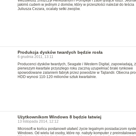
Wezuwiusz zniszczył Herkulanum i Pompeje i zabił tysiące ludzi. Jedna
jakimś cudem w jednym z domów, który w przeszłości należał do teścia
Juliusza Cezara, ocalały setki zwojów.
Produkcja dysków twardych będzie rosła
6 grudnia 2011, 13:11
Producenci dysków twardych, Seagate i Western Digital, zapowiadają, 
pierwszym kwartale przyszłego roku zaczną uzupełniać braki rynkowe
spowodowane zalaniem fabryk przez powodzie w Tajlandii. Obecna pro
HDD wynosi 110-120 milionów sztuk kwartalnie.
Użytkownikom Windows 8 będzie łatwiej
13 listopada 2014, 12:12
Microsoft w końcu postanowił ułatwić życie legalnym posiadaczom sys
Windows. Od wielu lat osoby, które np. nabyły komputer z preinstalowa