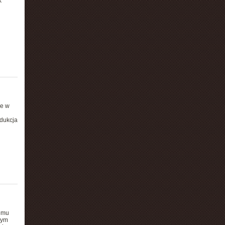
k
że w
dukcja
temu
nym