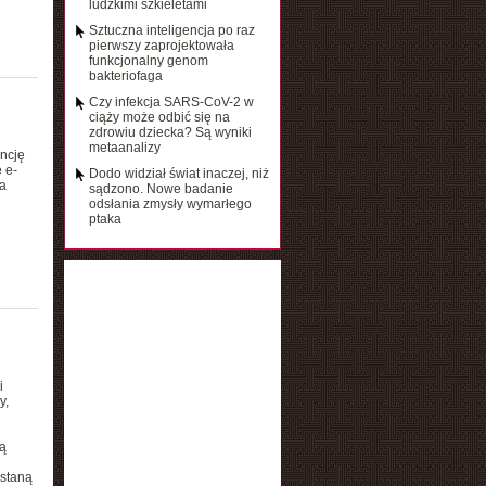
ludzkimi szkieletami
Sztuczna inteligencja po raz
pierwszy zaprojektowała
funkcjonalny genom
bakteriofaga
Czy infekcja SARS-CoV-2 w
ciąży może odbić się na
zdrowiu dziecka? Są wyniki
metaanalizy
ncję
 e-
Dodo widział świat inaczej, niż
a
sądzono. Nowe badanie
odsłania zmysły wymarłego
ptaka
i
y,
są
ostaną