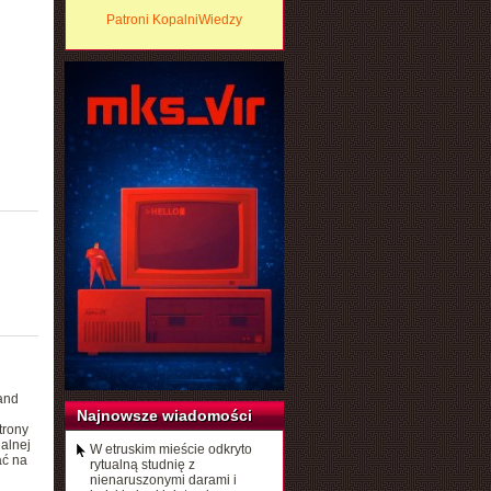
Patroni KopalniWiedzy
and
Najnowsze wiadomości
trony
alnej
W etruskim mieście odkryto
ać na
rytualną studnię z
nienaruszonymi darami i