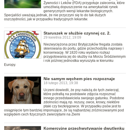
Żywności i Leków (FDA) przygotuje zalecenia, które
umożliwią dopuszczenie na amerykański rynek
generycznych wersji lekarstw biologicznych.
Specjaliści uważają jednak, że nie przyczyni się to do tak dużych
oszczędności, jak w przypadku tradycyjnych lekarstw.
Staruszek w służbie czynnej cz. 2.
29 kwietnia 2012, 19:09
Niezwyciężona przez Brytyjczyków fregata została
skierowana do portu, gdzie przechodziła naprawy i
konserwację. W 1820 roku wydano rozkaz
przygotowania jej do służby na Morzu Śródziemnym
i rok później jednostka wyruszyła w kierunku
Europy.
Nie samym węchem pies rozpoznaje
18 lutego 2013, 19:38
Uczeni dowiedli, że psy należą do tych zwierząt,
które potrafią na podstawie zdjęcia rozpoznać
innego przedstawiciela swojego gatunku. Podobne
zdolności mają np. rezusy, owce, krowy, niektóre
ptaki czy bezkręgowce. W przypadku psów jest to
osiągnięcie tym bardziej imponujące, że są najbardziej zróżnicowanymi pod
względem cech fizycznych zwierzętami na Ziemi
Komercyjne przechwytywanie dwutlenku