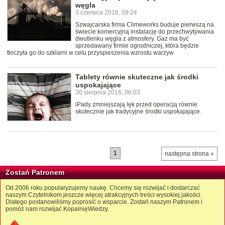
węgla
3 czerwca 2016, 09:24
Szwajcarska firma Climeworks buduje pierwszą na
świecie komercyjną instalację do przechwytywania
dwutlenku węgla z atmosfery. Gaz ma być
sprzedawany firmie ogrodniczej, która będzie
tłoczyła go do szklarni w celu przyspieszenia wzrostu warzyw
Tablety równie skuteczne jak środki
uspokajające
30 sierpnia 2016, 06:03
iPady zmniejszają lęk przed operacją równie
skutecznie jak tradycyjne środki uspokajające.
1
następna strona »
Zostań Patronem
Od 2006 roku popularyzujemy naukę. Chcemy się rozwijać i dostarczać
naszym Czytelnikom jeszcze więcej atrakcyjnych treści wysokiej jakości.
Dlatego postanowiliśmy poprosić o wsparcie. Zostań naszym Patronem i
pomóż nam rozwijać KopalnięWiedzy.