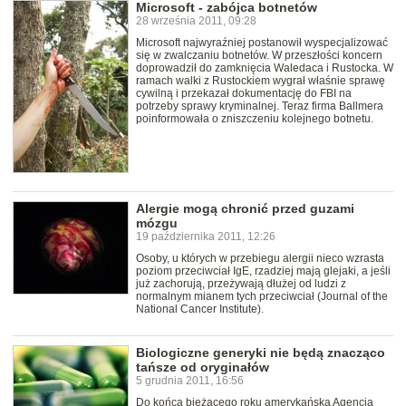
Microsoft - zabójca botnetów
28 września 2011, 09:28
Microsoft najwyraźniej postanowił wyspecjalizować
się w zwalczaniu botnetów. W przeszłości koncern
doprowadził do zamknięcia Waledaca i Rustocka. W
ramach walki z Rustockiem wygrał właśnie sprawę
cywilną i przekazał dokumentację do FBI na
potrzeby sprawy kryminalnej. Teraz firma Ballmera
poinformowała o zniszczeniu kolejnego botnetu.
Alergie mogą chronić przed guzami
mózgu
19 października 2011, 12:26
Osoby, u których w przebiegu alergii nieco wzrasta
poziom przeciwciał IgE, rzadziej mają glejaki, a jeśli
już zachorują, przeżywają dłużej od ludzi z
normalnym mianem tych przeciwciał (Journal of the
National Cancer Institute).
Biologiczne generyki nie będą znacząco
tańsze od oryginałów
5 grudnia 2011, 16:56
Do końca bieżącego roku amerykańska Agencja