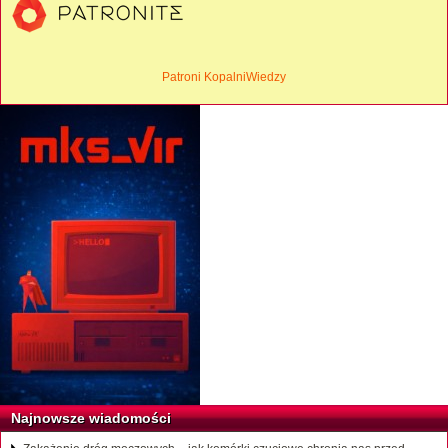
Patroni KopalniWiedzy
Najnowsze wiadomości