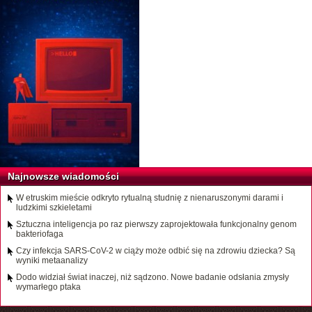
Najnowsze wiadomości
W etruskim mieście odkryto rytualną studnię z nienaruszonymi darami i
ludzkimi szkieletami
Sztuczna inteligencja po raz pierwszy zaprojektowała funkcjonalny genom
bakteriofaga
Czy infekcja SARS-CoV-2 w ciąży może odbić się na zdrowiu dziecka? Są
wyniki metaanalizy
Dodo widział świat inaczej, niż sądzono. Nowe badanie odsłania zmysły
wymarłego ptaka