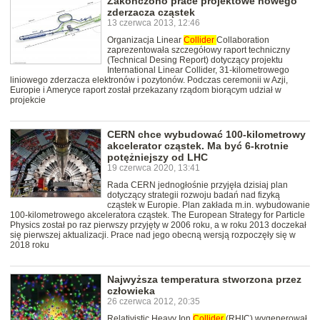
Zakończono prace projektowe nowego
zderzacza cząstek
13 czerwca 2013, 12:46
Organizacja Linear
Collider
Collaboration
zaprezentowała szczegółowy raport techniczny
(Technical Desing Report) dotyczący projektu
International Linear Collider, 31-kilometrowego
liniowego zderzacza elektronów i pozytonów. Podczas ceremonii w Azji,
Europie i Ameryce raport został przekazany rządom biorącym udział w
projekcie
CERN chce wybudować 100-kilometrowy
akcelerator cząstek. Ma być 6-krotnie
potężniejszy od LHC
19 czerwca 2020, 13:41
Rada CERN jednogłośnie przyjęła dzisiaj plan
dotyczący strategii rozwoju badań nad fizyką
cząstek w Europie. Plan zakłada m.in. wybudowanie
100-kilometrowego akceleratora cząstek. The European Strategy for Particle
Physics został po raz pierwszy przyjęty w 2006 roku, a w roku 2013 doczekał
się pierwszej aktualizacji. Prace nad jego obecną wersją rozpoczęły się w
2018 roku
Najwyższa temperatura stworzona przez
człowieka
26 czerwca 2012, 20:35
Relativistic Heavy Ion
Collider
(RHIC) wygenerował