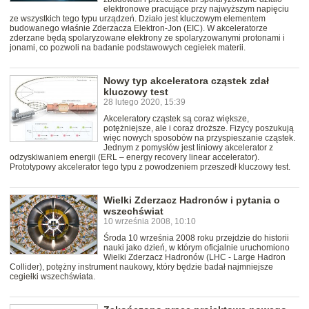
elektronowe pracujące przy najwyższym napięciu
ze wszystkich tego typu urządzeń. Działo jest kluczowym elementem
budowanego właśnie Zderzacza Elektron-Jon (EIC). W akceleratorze
zderzane będą spolaryzowane elektrony ze spolaryzowanymi protonami i
jonami, co pozwoli na badanie podstawowych cegiełek materii.
Nowy typ akceleratora cząstek zdał
kluczowy test
28 lutego 2020, 15:39
Akceleratory cząstek są coraz większe,
potężniejsze, ale i coraz droższe. Fizycy poszukują
więc nowych sposobów na przyspieszanie cząstek.
Jednym z pomysłów jest liniowy akcelerator z
odzyskiwaniem energii (ERL – energy recovery linear accelerator).
Prototypowy akcelerator tego typu z powodzeniem przeszedł kluczowy test.
Wielki Zderzacz Hadronów i pytania o
wszechświat
10 września 2008, 10:10
Środa 10 września 2008 roku przejdzie do historii
nauki jako dzień, w którym oficjalnie uruchomiono
Wielki Zderzacz Hadronów (LHC - Large Hadron
Collider), potężny instrument naukowy, który będzie badał najmniejsze
cegiełki wszechświata.