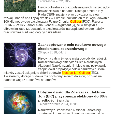
14 września 2022, 10:26
Fizycy potrzebują coraz potężniejszych narzędzi, by
prowadzić swoje badania. Dlatego przed 2 laty
Rada CERN przyjęła plan dotyczący strategii
rozwoju badań nad fizyką cząstek w Europie. Zakłada on m.in. wybudowanie
100 kilometrowego akceleratora Future Circular
Collider
(FCC). Fizycy z
CERN – Patrick Janot i Alain Blondel – argumentują, że w związku z
olbrzymim zapotrzebowaniem akceleratorów na prąd, pod uwagę należy
brać również ślad węglowy tych urządzeń.
Zaakceptowano cele naukowe nowego
akceleratora zderzeniowego
26 lipca 2018, 04:48
Fizycy na całym świecie mają powody do radości.
Komitet naukowy amerykańskich Narodowych
Akademii Nauki, Inżynierii i Medycyny pozytywnie
zaopiniował propozycje celów naukowych, które
miałyby zostać osiągnięte dzięki budowie
Electron-Ion
Collider
(EIC).
Akcelerator, którego budowa ma pochłonąć miliard dolarów, pozwoli na
badanie wnętrz protonów i neutronów.
Potężne działo dla Zderzacza Elektron-
Jon (EIC) przyspiesza elektrony do 80%
prędkości światła
14 października 2024, 10:06
Naukowcy z Brookhaven National Laboratory
zbudowali i przetestowali spolaryzowane działo