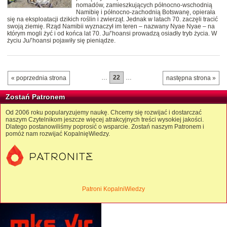
nomadów, zamieszkujących północno-wschodnią
Namibię i północno-zachodnią Botswanę, opierała
się na eksploatacji dzikich roślin i zwierząt. Jednak w latach 70. zaczęli tracić
swoją ziemię. Rząd Namibii wyznaczył im teren – nazwany Nyae Nyae – na
którym mogli żyć i od końca lat 70. Ju/’hoansi prowadzą osiadły tryb życia. W
życiu Ju/’hoansi pojawiły się pieniądze.
…
22
…
« poprzednia strona
następna strona »
Zostań Patronem
Od 2006 roku popularyzujemy naukę. Chcemy się rozwijać i dostarczać
naszym Czytelnikom jeszcze więcej atrakcyjnych treści wysokiej jakości.
Dlatego postanowiliśmy poprosić o wsparcie. Zostań naszym Patronem i
pomóż nam rozwijać KopalnięWiedzy.
Patroni KopalniWiedzy