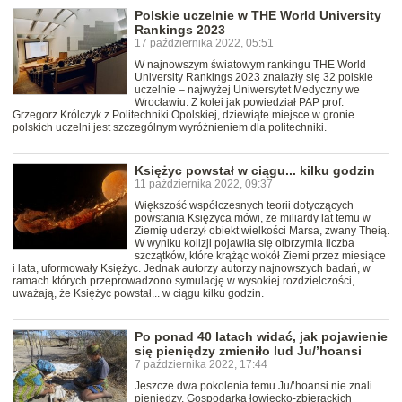
Polskie uczelnie w THE World University
Rankings 2023
17 października 2022, 05:51
W najnowszym światowym rankingu THE World
University Rankings 2023 znalazły się 32 polskie
uczelnie – najwyżej Uniwersytet Medyczny we
Wrocławiu. Z kolei jak powiedział PAP prof.
Grzegorz Królczyk z Politechniki Opolskiej, dziewiąte miejsce w gronie
polskich uczelni jest szczególnym wyróżnieniem dla politechniki.
Księżyc powstał w ciągu... kilku godzin
11 października 2022, 09:37
Większość współczesnych teorii dotyczących
powstania Księżyca mówi, że miliardy lat temu w
Ziemię uderzył obiekt wielkości Marsa, zwany Theią.
W wyniku kolizji pojawiła się olbrzymia liczba
szczątków, które krążąc wokół Ziemi przez miesiące
i lata, uformowały Księżyc. Jednak autorzy autorzy najnowszych badań, w
ramach których przeprowadzono symulację w wysokiej rozdzielczości,
uważają, że Księżyc powstał... w ciągu kilku godzin.
Po ponad 40 latach widać, jak pojawienie
się pieniędzy zmieniło lud Ju/’hoansi
7 października 2022, 17:44
Jeszcze dwa pokolenia temu Ju/’hoansi nie znali
pieniędzy. Gospodarka łowiecko-zbierackich