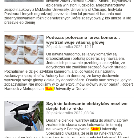
krwawe żniwo zbierała Czarna Śmierć, największa
epidemia w historii ludzkości. Międzynarodowy
zespół naukowy z McMaster University, University of Chicago, Instytutu
Pasteura i innych organizacji, przez siedem lat prowadził badania nad
zidentyfikowaniem różnic genetycznych, które zdecydowały, kto umrze, a kto
przeżyje epidemię
Podczas polowania larwa komara...
wystrzeliwuje własną głowę
20 października 2022, 12:11
Od dawna wiadomo, że larwy komarów są
drapieżnikami i potrafią pożerać się nawzajem.
Jednak ich polowanie przebiega tak szybko, że
dotychczas nie znaliśmy szczegółów ich strategii.
Poznaliśmy je dzięki szybkim kamerom, a to, co widać na nagraniu
zaskoczyło specjalistów. Autorzy badań donoszą, że larwy dosłownie
wyrzucają swoje głowy z ciała, by dopaść ofiarę. Opadły nam szczęki, gdy to
zobaczyliśmy. Nie mogliśmy w to uwierzyć, mówi główny autor badań, Robert
Hancock z Metropolitan
State
University w Denver.
Szybkie ładowanie elektryków możliwe
dzięki folii z niklu
20 października 2022, 08:34
Dodanie cienkiej warstwy niklu do akumulatorów
znakomicie skraca czas ładowania, informują
naukowcy z Pennsylvania
State
University.
Specjaliści uważają, że jeśli na rynek trafiłyby
akumulatory, które są lżejsze i można je znacznie szybciej ładować, klienci