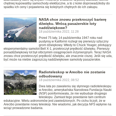
chętniej kupowaliby samochody elektryczne, a to z kolei doprowadziłoby do
spadku ich ceny i pojawienia się kolejnych chętnych do ich zakupu.
NASA chce znowu przekroczyć barierę
dźwięku. Wrócą pasażerskie loty
naddźwiękowe?
18 października 2022, 11:28
Przed 75 laty, 14 października 1947 roku nad
pustynią w Kalifornii rozległ się pierwszy sztuczny
grom dźwiękowy. Wtedy to Chuck Yeager, pilotujący
eksperymentalny samolot Bell X-1, przekroczył prędkość dźwięku. Pierwszy
ponaddźwiękowy lot był olbrzymim osiągnięciem inżynieryjnym. Teraz NASA
znowu chce przekroczyć prędkość dźwięku, ale znacznie ciszej. Jeśli się uda,
być może na niebie zagoszczą naddźwiękowe samoloty pasażerskie.
Radioteleskop w Arecibo nie zostanie
odbudowany
18 października 2022, 08:52
Dwa lata po zawaleniu się słynnego radioteleskopu
w Arecibo, amerykańska Narodowa Fundacja Nauki
(NSF) poinformowała, że nie wybuduje drugiego
teleskopu. Zamiast tego powstanie tam centrum
edukacyjne. Wielu astronomów jest zawiedzionych. Po cichu liczyli, że w
Arecibo powstanie nowy teleskop. Nie wiadomo, jak decyzja NFS wpłynie na
wciąż prowadzone badania.