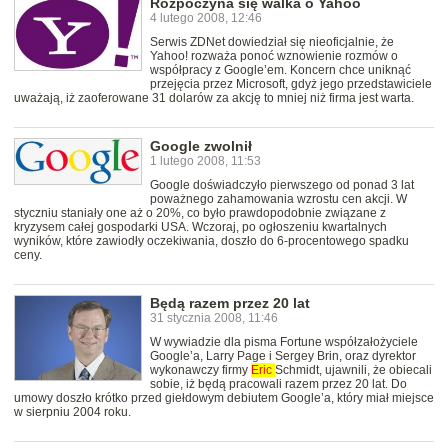
Rozpoczyna się walka o Yahoo
4 lutego 2008, 12:46
Serwis ZDNet dowiedział się nieoficjalnie, że
Yahoo! rozważa ponoć wznowienie rozmów o
współpracy z Google’em. Koncern chce uniknąć
przejęcia przez Microsoft, gdyż jego przedstawiciele
uważają, iż zaoferowane 31 dolarów za akcję to mniej niż firma jest warta.
Google zwolnił
1 lutego 2008, 11:53
Google doświadczyło pierwszego od ponad 3 lat
poważnego zahamowania wzrostu cen akcji. W
styczniu staniały one aż o 20%, co było prawdopodobnie związane z
kryzysem całej gospodarki USA. Wczoraj, po ogłoszeniu kwartalnych
wyników, które zawiodły oczekiwania, doszło do 6-procentowego spadku
ceny.
Będą razem przez 20 lat
31 stycznia 2008, 11:46
W wywiadzie dla pisma Fortune współzałożyciele
Google’a, Larry Page i Sergey Brin, oraz dyrektor
wykonawczy firmy
Eric
Schmidt, ujawnili, że obiecali
sobie, iż będą pracowali razem przez 20 lat. Do
umowy doszło krótko przed giełdowym debiutem Google’a, który miał miejsce
w sierpniu 2004 roku.