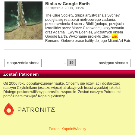
Biblia w Google Earth
23 stycznia 2008, 09:26
The Glue Society, grupa artystyczna z Sydney,
podjęła się realizacji nietypowego zadania:
przedstawienia 4 scen z Biblii (potopu, przejścia
Izraelitów przez Morze Czerwone, ukrzyżowania
oraz Adama i Ewy w Edenie), widzianych okiem
Google Earth. Wykonanie projektu zlecił
Eric
Romano. Gotowe prace trafiły do jego Miami Art Fair.
…
19
« poprzednia strona
następna strona »
Zostań Patronem
Od 2006 roku popularyzujemy naukę. Chcemy się rozwijać i dostarczać
naszym Czytelnikom jeszcze więcej atrakcyjnych treści wysokiej jakości.
Dlatego postanowiliśmy poprosić o wsparcie. Zostań naszym Patronem i
pomóż nam rozwijać KopalnięWiedzy.
Patroni KopalniWiedzy