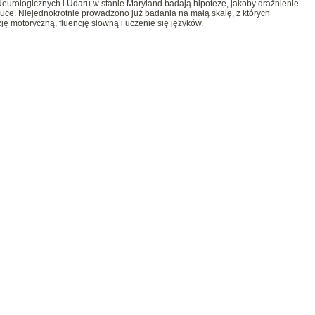
Neurologicznych i Udaru w stanie Maryland badają hipotezę, jakoby drażnienie
e. Niejednokrotnie prowadzono już badania na małą skalę, z których
ję motoryczną, fluencję słowną i uczenie się języków.