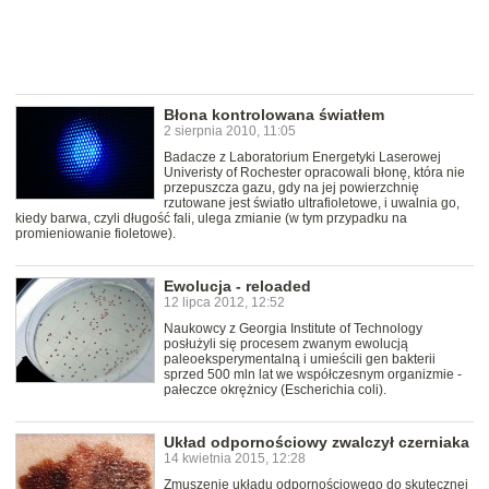
Błona kontrolowana światłem
2 sierpnia 2010, 11:05
Badacze z Laboratorium Energetyki Laserowej
Univeristy of Rochester opracowali błonę, która nie
przepuszcza gazu, gdy na jej powierzchnię
rzutowane jest światło ultrafioletowe, i uwalnia go,
kiedy barwa, czyli długość fali, ulega zmianie (w tym przypadku na
promieniowanie fioletowe).
Ewolucja - reloaded
12 lipca 2012, 12:52
Naukowcy z Georgia Institute of Technology
posłużyli się procesem zwanym ewolucją
paleoeksperymentalną i umieścili gen bakterii
sprzed 500 mln lat we współczesnym organizmie -
pałeczce okrężnicy (Escherichia coli).
Układ odpornościowy zwalczył czerniaka
14 kwietnia 2015, 12:28
Zmuszenie układu odpornościowego do skutecznej