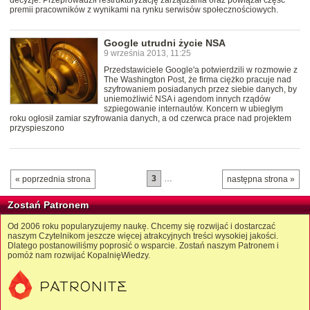
decyzje. Przeprowadził restrukturyzację zarządzania oraz powiązał część
premii pracowników z wynikami na rynku serwisów społecznościowych.
Google utrudni życie NSA
9 września 2013, 11:25
Przedstawiciele Google'a potwierdzili w rozmowie z
The Washington Post, że firma ciężko pracuje nad
szyfrowaniem posiadanych przez siebie danych, by
uniemożliwić NSA i agendom innych rządów
szpiegowanie internautów. Koncern w ubiegłym
roku ogłosił zamiar szyfrowania danych, a od czerwca prace nad projektem
przyspieszono
3
…
« poprzednia strona
następna strona »
Zostań Patronem
Od 2006 roku popularyzujemy naukę. Chcemy się rozwijać i dostarczać
naszym Czytelnikom jeszcze więcej atrakcyjnych treści wysokiej jakości.
Dlatego postanowiliśmy poprosić o wsparcie. Zostań naszym Patronem i
pomóż nam rozwijać KopalnięWiedzy.