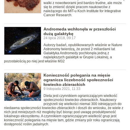
walki z nowotworami jest bardzo trudne, ale może
się to zmienić dzięki pracom naukowców z
należącego do MIT-u Koch Institute for Integrative
Cancer Research.
Andromeda wchłonęła w przeszłości
dużą galaktykę
24 lipca 2018, 09:17
Autorzy badań, opublikowanych właśnie w Nature
Astronomy twierdzą, że przed 2 miliardami lat
Galaktyka Andromedy pochłonęła jedną z
największych galaktyk w Grupie Lokalnej, a
pozostałością po niej jest właśnie M32
Konieczność polegania na mięsie
ogranicza liczebność społeczności
łowiecko-zbierackich
9 listopada 2021, 11:33
Dieta jest czynnikiem ograniczającym wielkość
społeczności łowiecko-zbierackich. Naukowcy
przyjrzeli się wielkości niemal 300 istniejących do
niedawna społeczności łowiecko-zbierackich i doszli do wniosku, że wiele z
nich jest mniejszych niż mogłoby być biorąc pod uwagę produktywność
lokalnego ekosystemu. A czynnikiem ograniczającym wielkość grup jest
konieczność polegania na mięsie tam, gdzie zmiany pór roku ograniczają
dostępność roślin jadalnych.