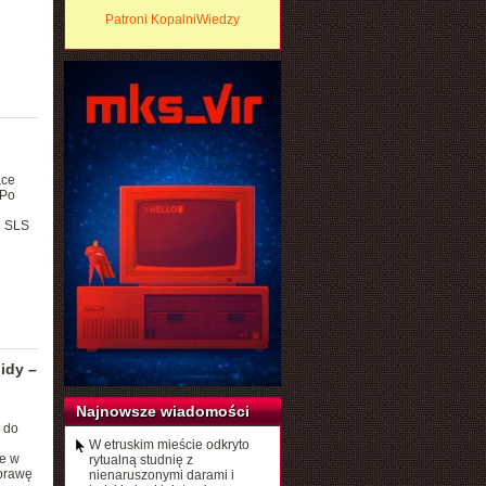
Patroni KopalniWiedzy
ace
 Po
h SLS
idy –
Najnowsze wiadomości
 do
W etruskim mieście odkryto
re w
rytualną studnię z
yprawę
nienaruszonymi darami i