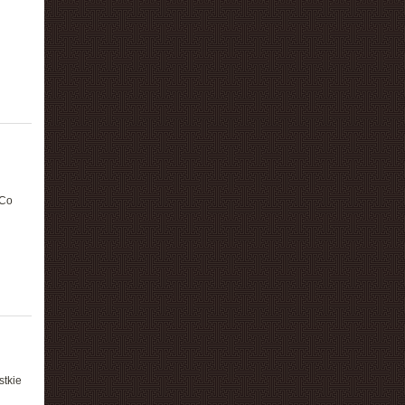
 Co
stkie