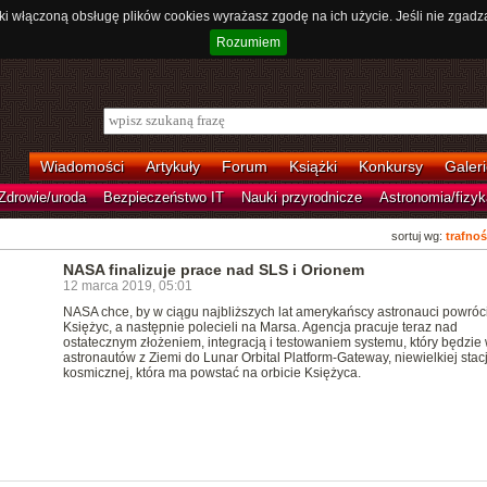
ki włączoną obsługę plików cookies wyrażasz zgodę na ich użycie. Jeśli nie zgadz
Rozumiem
Wiadomości
Artykuły
Forum
Książki
Konkursy
Galeri
Zdrowie/uroda
Bezpieczeństwo IT
Nauki przyrodnicze
Astronomia/fizyk
sortuj wg:
trafnoś
NASA finalizuje prace nad SLS i Orionem
12 marca 2019, 05:01
NASA chce, by w ciągu najbliższych lat amerykańscy astronauci powróci
Księżyc, a następnie polecieli na Marsa. Agencja pracuje teraz nad
ostatecznym złożeniem, integracją i testowaniem systemu, który będzie 
astronautów z Ziemi do Lunar Orbital Platform-Gateway, niewielkiej stacj
kosmicznej, która ma powstać na orbicie Księżyca.