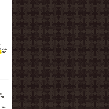
h
y przy
n
and
er
nu,
 tam