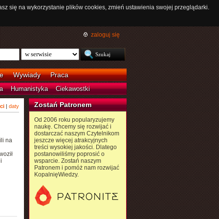
asz się na wykorzystanie plików cookies, zmień ustawienia swojej przeglądarki.
zaloguj się
e
Wywiady
Praca
a
Humanistyka
Ciekawostki
Zostań Patronem
ci
|
daty
Od 2006 roku popularyzujemy
naukę. Chcemy się rozwijać i
dostarczać naszym Czytelnikom
li na
jeszcze więcej atrakcyjnych
treści wysokiej jakości. Dlatego
woził
postanowiliśmy poprosić o
i
wsparcie. Zostań naszym
Patronem i pomóż nam rozwijać
KopalnięWiedzy.