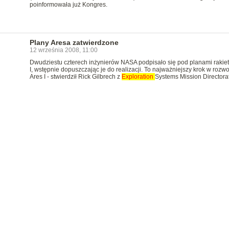
poinformowała już Kongres.
Plany Aresa zatwierdzone
12 września 2008, 11:00
Dwudziestu czterech inżynierów NASA podpisało się pod planami rakiet
I, wstępnie dopuszczając je do realizacji. To najważniejszy krok w rozwo
Ares I - stwierdził Rick Gilbrech z
Exploration
Systems Mission Directora