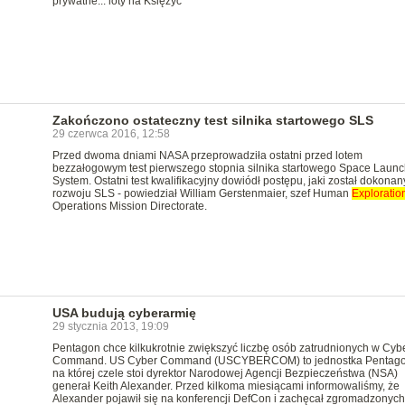
prywatne... loty na Księżyc
Zakończono ostateczny test silnika startowego SLS
29 czerwca 2016, 12:58
Przed dwoma dniami NASA przeprowadziła ostatni przed lotem
bezzałogowym test pierwszego stopnia silnika startowego Space Launc
System. Ostatni test kwalifikacyjny dowiódł postępu, jaki został dokonan
rozwoju SLS - powiedział William Gerstenmaier, szef Human
Exploratio
Operations Mission Directorate.
USA budują cyberarmię
29 stycznia 2013, 19:09
Pentagon chce kilkukrotnie zwiększyć liczbę osób zatrudnionych w Cyb
Command. US Cyber Command (USCYBERCOM) to jednostka Pentago
na której czele stoi dyrektor Narodowej Agencji Bezpieczeństwa (NSA)
generał Keith Alexander. Przed kilkoma miesiącami informowaliśmy, że
Alexander pojawił się na konferencji DefCon i zachęcał zgromadzonych