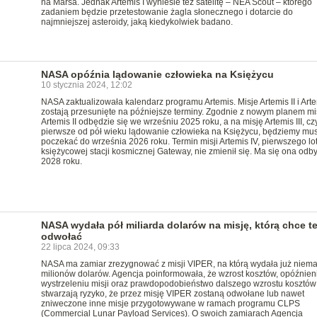
na Marsa. Jednak Artemis I wyniesie też satelitę – NEA Scout – którego
zadaniem będzie przetestowanie żagla słonecznego i dotarcie do
najmniejszej asteroidy, jaką kiedykolwiek badano.
NASA opóźnia lądowanie człowieka na Księżycu
10 stycznia 2024, 12:02
NASA zaktualizowała kalendarz programu Artemis. Misje Artemis II i Artem
zostają przesunięte na późniejsze terminy. Zgodnie z nowym planem mi
Artemis II odbędzie się we wrześniu 2025 roku, a na misję Artemis III, czy
pierwsze od pół wieku lądowanie człowieka na Księżycu, będziemy mus
poczekać do września 2026 roku. Termin misji Artemis IV, pierwszego lo
księżycowej stacji kosmicznej Gateway, nie zmienił się. Ma się ona odb
2028 roku.
NASA wydała pół miliarda dolarów na misję, którą chce te
odwołać
22 lipca 2024, 09:33
NASA ma zamiar zrezygnować z misji VIPER, na którą wydała już niema
milionów dolarów. Agencja poinformowała, że wzrost kosztów, opóźnien
wystrzeleniu misji oraz prawdopodobieństwo dalszego wzrostu kosztów
stwarzają ryzyko, że przez misję VIPER zostaną odwołane lub nawet
zniweczone inne misje przygotowywane w ramach programu CLPS
(Commercial Lunar Payload Services). O swoich zamiarach Agencja