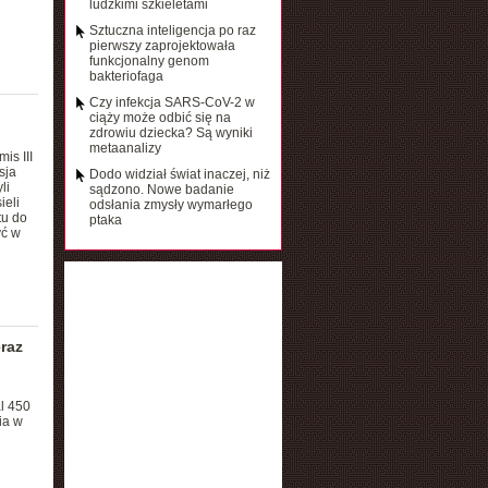
ludzkimi szkieletami
Sztuczna inteligencja po raz
pierwszy zaprojektowała
funkcjonalny genom
bakteriofaga
Czy infekcja SARS-CoV-2 w
ciąży może odbić się na
zdrowiu dziecka? Są wyniki
metaanalizy
is III
sja
Dodo widział świat inaczej, niż
li
sądzono. Nowe badanie
ieli
odsłania zmysły wymarłego
tu do
ptaka
yć w
raz
l 450
ia w