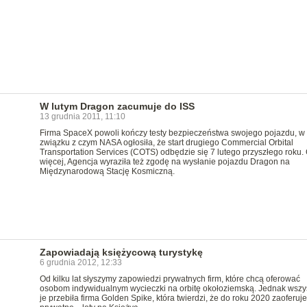
W lutym Dragon zacumuje do ISS
13 grudnia 2011, 11:10
Firma SpaceX powoli kończy testy bezpieczeństwa swojego pojazdu, w
związku z czym NASA ogłosiła, że start drugiego Commercial Orbital
Transportation Services (COTS) odbędzie się 7 lutego przyszłego roku.
więcej, Agencja wyraziła też zgodę na wysłanie pojazdu Dragon na
Międzynarodową Stację Kosmiczną.
Zapowiadają księżycową turystykę
6 grudnia 2012, 12:33
Od kilku lat słyszymy zapowiedzi prywatnych firm, które chcą oferować
osobom indywidualnym wycieczki na orbitę okołoziemską. Jednak wszy
je przebiła firma Golden Spike, która twierdzi, że do roku 2020 zaoferuje