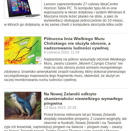
Lenovo zaprezentowało 27-calowy IdeaCentre
Horizon Table PC. To komputer typu All-in-one
wyposażony w ekran dotykowy i system Windows 8.
Maszyna może leżeć płasko na stole, a jako że
wyświetlacz obsługuje jednocześnie do 10 miejsc,
w których go dotykamy, w tej samej chwili z komputera skorzysta kilka osób
Północna linia Wielkiego Muru
Chińskiego nie służyła obronie, a
nadzorowaniu ludności cywilnej
9 czerwca 2020, 11:04
Najbardziej na północ wysunięty odcinek Wielkiego
Muru, zwany czasem „Murem Czyngis Chana” nie
miał na celu obrony przed armiami mongolskiego
zdobywcy. Izraelsko-amerykański zespół naukowy, który dokonał pierwszego
szczegółowego mapowania tego fragmentu muru, stwierdził, że służył on
raczej monitorowaniu ruchu ludności cywilnej.
Na Nowej Zelandii odkryto
skamieniałości niewielkiego wymarłego
pingwina
13 lipca 2023, 10:29
Przed trzema milionami lat po Nowej Zelandii
dreptały niewielkie pingwiny. Z czasem wyginęły, ale
obecnie w Australii, Nowej Zelandii i na Tasmanii
żyje ich krewniak, najmniejszy pingwin na świecie – pingwin mały – zwany