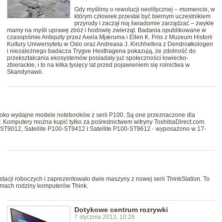
Gdy myślimy o rewolucji neolitycznej – momencie, w
którym człowiek przestał być biernym uczestnikiem
przyrody i zaczął nią świadomie zarządzać – zwykle
mamy na myśli uprawę zbóż i hodowlę zwierząt. Badania opublikowane w
czasopiśmie Antiquity przez Axela Mjæruma i Ellen K. Friis z Muzeum Historii
Kultury Uniwersytetu w Oslo oraz Andreasa J. Kirchhefera z Dendroøkologen
i niezależnego badacza Trygve Hesthagena pokazują, że zdolność do
przekształcania ekosystemów posiadały już społeczności łowiecko-
zbierackie, i to na kilka tysięcy lat przed pojawieniem się rolnictwa w
Skandynawii.
ysoko wydajne modele notebooków z serii P100. Są one przeznaczone dla
. Komputery można kupić tylko za pośrednictwem witryny ToshibaDirect.com.
0-ST9012, Satellite P100-ST9412 i Satellite P100-ST9612 - wyposażono w 17-
acji roboczych i zaprezentowało dwie maszyny z nowej serii ThinkStation. To
 ramach rodziny komputerów Think.
Dotykowe centrum rozrywki
7 stycznia 2013, 10:28