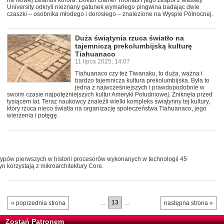
na Nowej Zelandii kororā. Doktor Daniel Thomas i jego zespół z Massey
University odkryli nieznany gatunek wymarłego pingwina badając dwie
czaszki – osobnika młodego i dorosłego – znalezione na Wyspie Północnej.
Duża świątynia rzuca światło na
tajemniczą prekolumbijską kulturę
Tiahuanaco
11 lipca 2025, 14:07
Tiahuanaco czy też Tiwanaku, to duża, ważna i
bardzo tajemnicza kultura prekolumbijska. Była to
jedna z najwcześniejszych i prawdopodobnie w
swoim czasie najpotężniejszych kultur Ameryki Południowej. Zniknęła przed
tysiącem lat. Teraz naukowcy znaleźli wielki kompleks świątynny tej kultury,
który rzuca nieco światła na organizację społeczeństwa Tiahuanaco, jego
wierzenia i potęgę.
totypów pierwszych w historii procesorów wykonanych w technologii 45
 korzystają z mikroarchitektury Core.
…
13
…
« poprzednia strona
następna strona »
Zostań Patronem