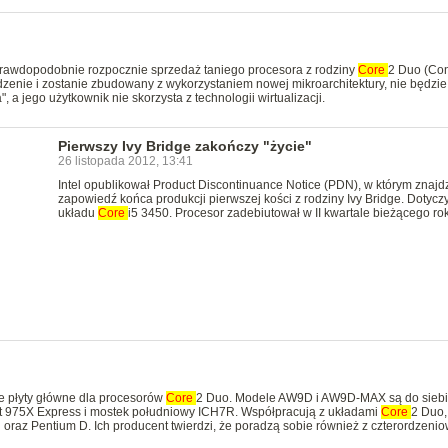
 prawdopodobnie rozpocznie sprzedaż taniego procesora z rodziny
Core
2 Duo (Con
enie i zostanie zbudowany z wykorzystaniem nowej mikroarchitektury, nie będzie
", a jego użytkownik nie skorzysta z technologii wirtualizacji.
Pierwszy Ivy Bridge zakończy "życie"
26 listopada 2012, 13:41
Intel opublikował Product Discontinuance Notice (PDN), w którym znaj
zapowiedź końca produkcji pierwszej kości z rodziny Ivy Bridge. Dotycz
układu
Core
i5 3450. Procesor zadebiutował w II kwartale bieżącego ro
e płyty główne dla procesorów
Core
2 Duo. Modele AW9D i AW9D-MAX są do sieb
t 975X Express i mostek południowy ICH7R. Współpracują z układami
Core
2 Duo
 oraz Pentium D. Ich producent twierdzi, że poradzą sobie również z czterordzeni