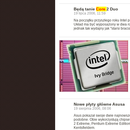
Będą tanie
Core
2 Duo
19 lipca 2006, 11:59
Na początku przyszłego roku Intel
Układ ma być wyposażony w dwa rdz
jednak tak wydajny jak "starsi bracia
Nowe płyty główne Asusa
19 sierpnia 2006, 08:06
Asus pokazał swoje dwie najnowsz
podobne. Obie wykorzystują chipse
2 Extreme, Pentium Extreme Edition
Kentsfieldem.