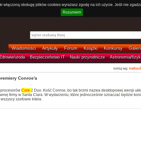
ki włączoną obsługę plików cookies wyrażasz zgodę na ich użycie. Jeśli nie zgadz
Rozumiem
Wiadomości
Artykuły
Forum
Książki
Konkursy
Galeri
Zdrowie/uroda
Bezpieczeństwo IT
Nauki przyrodnicze
Astronomia/fizyk
sortuj wg:
trafnoś
 premiery Conroe'a
ry procesorów
Core
2 Duo. Kość Conroe, bo tak brzmi nazwa desktopowej wersji ukł
ównej firmy w Santa Clara. W wydarzeniu, które jednocześnie oznaczać będzie koni
wszyscy szefowie Intela.