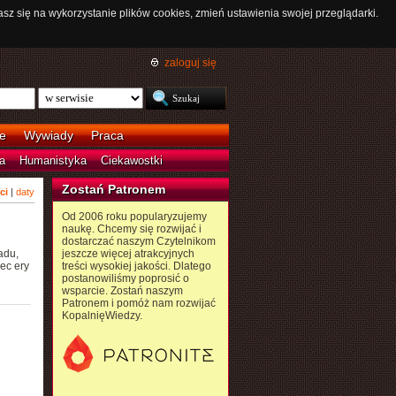
asz się na wykorzystanie plików cookies, zmień ustawienia swojej przeglądarki.
zaloguj się
e
Wywiady
Praca
a
Humanistyka
Ciekawostki
Zostań Patronem
ci
|
daty
Od 2006 roku popularyzujemy
naukę. Chcemy się rozwijać i
dostarczać naszym Czytelnikom
adu,
jeszcze więcej atrakcyjnych
ec ery
treści wysokiej jakości. Dlatego
postanowiliśmy poprosić o
wsparcie. Zostań naszym
Patronem i pomóż nam rozwijać
KopalnięWiedzy.