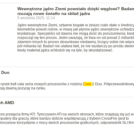
Wewnętrzne jądro Ziemi powstało dzięki węglowi? Badan
rzucają nowe światło na skład jądra
5 września 2025, 11:14
Jądro wewnętrzne Ziemi, sztywne bogate w żelazo ciało stałe o średnic
kilometrów powoli rośnie, w miarę jak płynne jądro zewnętrzne ochładza 
krystalizuje. Specjaliści od dawna nie mogą dość do porozumienia, kied
rozpoczął się ten proces. Jedni uważają, że trwa on od ponad 2 miliardó
zdaniem innych to proces stosunkowo niedawny, liczący sobie nie więce
pół miliarda lat. Badań nie ułatwia fakt, że nie wystarczy po prostu stwier
kiedy materiał jądra schłodził się na tyle, by skrystalizować.
 Duo
a rynek trafi cała seria nowych procesorów z rodziny
Core
2 Duo. Półprzewodnikow
oją dawną pozycję na rynku.
ach AMD
s przejęcia firmy ATI. Tymczasem ATI na swoich stronach, które znajdują się już w
tery dla graczy, które bardzo dobrze współpracują z trybem CrossFire (jest to
ednoczesne korzystanie z mocy dwóch procesorów graficznych, odpowiednik SLI fir