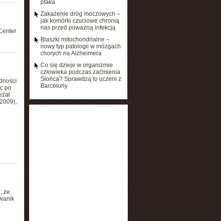
ptaka
Zakażenie dróg moczowych –
jak komórki czuciowe chronią
nas przed poważną infekcją
Center
Blaszki mitochondrialne –
nowy typ patologii w mózgach
chorych na Alzheimera
Co się dzieje w organizmie
człowieka podczas zaćmienia
Słońca? Sprawdzą to uczeni z
dności
Barcelony
sc po
eżał
2009),
, że
owanik