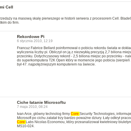
mi Cell
rzedaży na masową skalę pierwszego w historii serwera z procesorem Cell. Blade
kim do firm.
Rekordowe Pi
6 stycznia 2010, 12:19
Francuz Fabrice Bellard poinformował o pobiciu rekordu świata w dokła
wyliczenia liczby pi. Obliczył on ją z niezwykłą precyzją 2,7 biliona miej
przecinku. Dotychczasowy rekord - 2,5 biliona miejsc po przecinku - nal
do superkomputera T2K Open który w momencie jego pobicia (sierpień 
był 47. najpotężniejszym komputerem na świecie.
Ciche łatanie Microsoftu
7 maja 2010, 08:24
Ivan Arce, główny technolog firmy
Core
Security Technologies, informuje
Microsoft po cichu załatał trzy bardzo poważne dziury. Łaty odkrył prac
Core
Labs Nicolas Economou, który przeanalizował kwietniowy biuletyn
MS10-024.