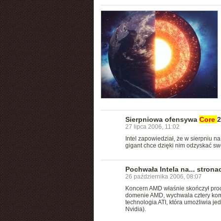
Sierpniowa ofensywa
Core
2
27 lipca 2006, 11:02
Intel zapowiedział, że w sierpniu n
gigant chce dzięki nim odzyskać sw
Pochwała Intela na... stron
26 października 2006, 08:07
Koncern AMD właśnie skończył proce
domenie AMD, wychwala cztery kompu
technologia ATI, która umożliwia j
Nvidia).