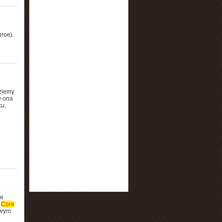
roe).
dziemy
y ona
ku.
ie
,
Core
owym