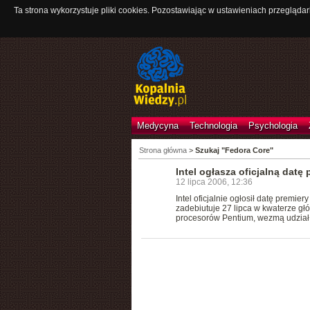
Ta strona wykorzystuje pliki cookies. Pozostawiając w ustawieniach przeglądar
Medycyna
Technologia
Psychologia
Strona główna
>
Szukaj "Fedora Core"
Intel ogłasza oficjalną datę
12 lipca 2006, 12:36
Intel oficjalnie ogłosił datę premie
zadebiutuje 27 lipca w kwaterze gł
procesorów Pentium, wezmą udział 