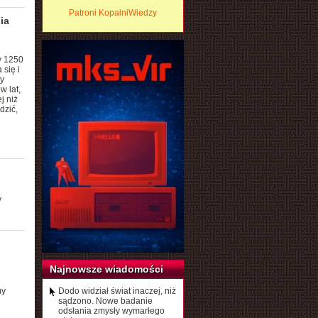
Patroni KopalniWiedzy
ia
y 1250
się i
y
w lat,
j niż
dzić,
y
Najnowsze wiadomości
my
Dodo widział świat inaczej, niż
sądzono. Nowe badanie
odsłania zmysły wymarłego