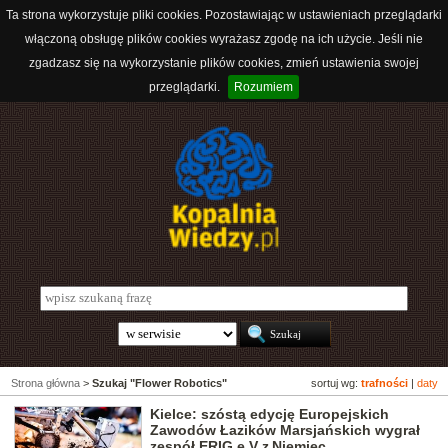
Ta strona wykorzystuje pliki cookies. Pozostawiając w ustawieniach przeglądarki
włączoną obsługę plików cookies wyrażasz zgodę na ich użycie. Jeśli nie
zgadzasz się na wykorzystanie plików cookies, zmień ustawienia swojej
przeglądarki.
Rozumiem
Strona główna
>
Szukaj "Flower Robotics"
sortuj wg:
trafności
|
daty
Kielce: szóstą edycję Europejskich
Zawodów Łazików Marsjańskich wygrał
zespół ERIG e.V z Niemiec