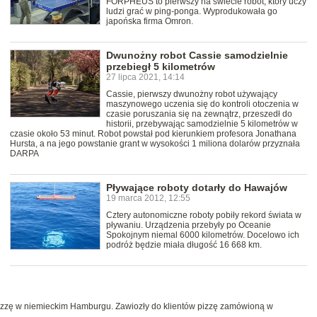
FORPHEUS to pierwszy na świecie robot, który uczy
ludzi grać w ping-ponga. Wyprodukowała go
japońska firma Omron.
Dwunożny robot Cassie samodzielnie
przebiegł 5 kilometrów
27 lipca 2021, 14:14
Cassie, pierwszy dwunożny robot używający
maszynowego uczenia się do kontroli otoczenia w
czasie poruszania się na zewnątrz, przeszedł do
historii, przebywając samodzielnie 5 kilometrów w
czasie około 53 minut. Robot powstał pod kierunkiem profesora Jonathana
Hursta, a na jego powstanie grant w wysokości 1 miliona dolarów przyznała
DARPA
Pływające roboty dotarły do Hawajów
19 marca 2012, 12:55
Cztery autonomiczne roboty pobiły rekord świata w
pływaniu. Urządzenia przebyły po Oceanie
Spokojnym niemal 6000 kilometrów. Docelowo ich
podróż będzie miała długość 16 668 km.
izzę w niemieckim Hamburgu. Zawiozły do klientów pizzę zamówioną w