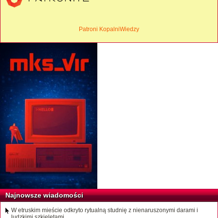
Patroni KopalniWiedzy
Najnowsze wiadomości
W etruskim mieście odkryto rytualną studnię z nienaruszonymi darami i
ludzkimi szkieletami