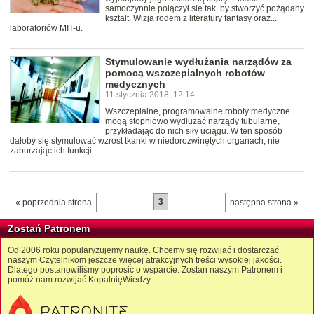
samoczynnie połączył się tak, by stworzyć pożądany
kształt. Wizja rodem z literatury fantasy oraz...
laboratoriów MIT-u.
Stymulowanie wydłużania narządów za
pomocą wszczepialnych robotów
medycznych
11 stycznia 2018, 12:14
Wszczepialne, programowalne roboty medyczne
mogą stopniowo wydłużać narządy tubularne,
przykładając do nich siły uciągu. W ten sposób
dałoby się stymulować wzrost tkanki w niedorozwinętych organach, nie
zaburzając ich funkcji.
3
« poprzednia strona
następna strona »
Zostań Patronem
Od 2006 roku popularyzujemy naukę. Chcemy się rozwijać i dostarczać
naszym Czytelnikom jeszcze więcej atrakcyjnych treści wysokiej jakości.
Dlatego postanowiliśmy poprosić o wsparcie. Zostań naszym Patronem i
pomóż nam rozwijać KopalnięWiedzy.