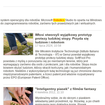
 system operacyjny dla robotów. Microsoft
Robotics
Studio to oparta na Windows
h do zaprogramowania robotów, zarówno tych prawdziwych jak i wirtualnych.
Włosi stworzyli wyjątkowy prototyp
protezy ludzkiej stopy. Przyda się
ludziom i robotom
17 lipca 2024, 10:58
We Włoskim Instytucie Technologii (Istituto Italiano
di Tecnologia – IIT) w Genui powstał wyjątkowy
prototyp protezy ludzkiej stopy. SoftFoot Pro
powstała z myślą o poruszaniu się po nierównym terenie, który jest
wymagający zarówno dla osób z protezami, jak i dla robotów. Stopa może
bowiem służyć ludziom, którzy stracili kończyny, jak i humanoidalnym
robotom. Niektóre z wykorzystanych tutaj technologii są już chronione dwoma
międzynarodowymi patentami, a trzeci patent jest właśnie rozpatrywany
przez EPO (European Patent Office).
"Inteligentny piasek" z filmów fantasy
4 kwietnia 2012, 11:10
Wyobraźmy sobie, że do skrzyni z piaskiem
wkładamy jakiś przedmiot, np. filiżankę, a po chwili
wyjmujemy jego dokładną kopię. Piasek