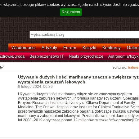
ki włączoną obsługę plików cookies wyrażasz zgodę na ich użycie. Jeśli nie zgadz
Rozumiem
Wiadomości
Artykuły
Forum
Książki
Konkursy
Galeri
Zdrowie/uroda
Bezpieczeństwo IT
Nauki przyrodnicze
Astronomia/fizyk
dy"
sortuj wg:
trafnoś
Używanie dużych ilości marihuany znacznie zwiększa ry
wystąpienia zaburzeń lękowych
8 lutego 2024, 06:36
Używanie dużych ilości marihuany wiąże się ze znacznym ryzykiem
wystąpienia zaburzeń lękowych, informują kanadyjscy uczeni. Specjaliśc
Bruyère Research Institute, University of Ottawa Department of Family
Medicine, The Ottawa Hospital oraz Institute for Clinical Evaluative Sci
przeprowadzili najszerzej zakrojone badania dotyczące związku używa
marihuany a zaburzeniami lękowymi. Przeanalizowali oni dane medycz
lat 2008–2019 dotyczące ponad 12 milionów mieszkańców prowincji On