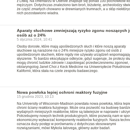
z Litwą. Na cmentarzu w Ostrivie znajduje się ponad 100 pochówków kob
mężczyzn. Dotychczas znaleziono tam broń, biżuterię, archeolodzy stwier
że część zmarłych chowano w drewnianych trumnach, a u stóp niektóry
nich pozostawiono wiadra.
Aparaty słuchowe zmniejszają ryzyko zgonu noszących j
osób aż o 24%
5 stycznia 2024, 10:41
Osoby dorosłe, które mają upośledzonych słuch i które noszą aparaty
słuchowe są narażone na o 24% mniejsze ryzyko zgonu od osób z
upośledzonym słuchem, które nigdy nie używały urządzeń wspomagają
słyszenie. To bardzo ekscytujące odkrycie, gdyż sugeruje, że protezy sł
mogą chronić ludzkie zdrowie i zapobiegać przedwczesnemu zgonowi,
otolaryngolog Janet Choi z Keck Medicine na Uniwersytecie Południow
Kalifornii, która stała na czele zespołu badawczego.
Nowa powłoka lepiej ochroni reaktory fuzyjne
15 grudnia 2023, 10:13
Na University of Wisconsin-Madison powstała nowa powłoka, która lepie
chroni ściany reaktora fuzyjnego. Może ona pozwolić na budowę bardzi
wydajnych mniejszych reaktorów, które są łatwiejsze w naprawie i utrzy
Potrzebujemy nowych technik produkcyjnych, które pozwolą nam w spo
ekonomiczny wytwarzać komponenty reaktorów fuzyjnych. Nasza techn
oznacza duży postęp w porównaniu z dotychczas stosowanymi
rozwiązaniami, mówi Mykola Ialovega, główny autor badań.