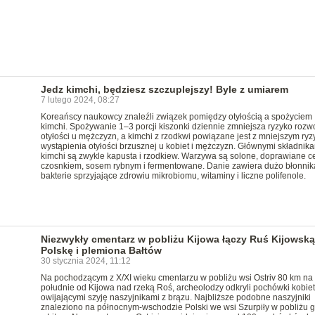
Jedz kimchi, będziesz szczuplejszy! Byle z umiarem
7 lutego 2024, 08:27
Koreańscy naukowcy znaleźli związek pomiędzy otyłością a spożyciem
kimchi. Spożywanie 1–3 porcji kiszonki dziennie zmniejsza ryzyko rozw
otyłości u mężczyzn, a kimchi z rzodkwi powiązane jest z mniejszym ry
wystąpienia otyłości brzusznej u kobiet i mężczyzn. Głównymi składnik
kimchi są zwykle kapusta i rzodkiew. Warzywa są solone, doprawiane c
czosnkiem, sosem rybnym i fermentowane. Danie zawiera dużo błonnik
bakterie sprzyjające zdrowiu mikrobiomu, witaminy i liczne polifenole.
Niezwykły cmentarz w pobliżu Kijowa łączy Ruś Kijowską
Polskę i plemiona Bałtów
30 stycznia 2024, 11:12
Na pochodzącym z X/XI wieku cmentarzu w pobliżu wsi Ostriv 80 km na
południe od Kijowa nad rzeką Roś, archeolodzy odkryli pochówki kobiet
owijającymi szyję naszyjnikami z brązu. Najbliższe podobne naszyjniki
znaleziono na północnym-wschodzie Polski we wsi Szurpiły w pobliżu g