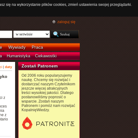
asz się na wykorzystanie plików cookies, zmień ustawienia swojej przeglądarki.
zaloguj się
e
Wywiady
Praca
a
Humanistyka
Ciekawostki
Zostań Patronem
ci
|
daty
Od 2006 roku popularyzujemy
zyko
naukę. Chcemy się rozwijać i
dostarczać naszym Czytelnikom
jeszcze więcej atrakcyjnych
treści wysokiej jakości. Dlatego
postanowiliśmy poprosić o
i z
wsparcie. Zostań naszym
Patronem i pomóż nam rozwijać
ences
KopalnięWiedzy.
nia
ne z
tario