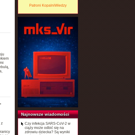
Patroni KopalniWiedzy
oju
zykiem
ami
ebulą,
a,
,
Najnowsze wiadomości
 z
Czy infekcja SARS-CoV-2 w
ciąży może odbić się na
ranicy
zdrowiu dziecka? Są wyniki