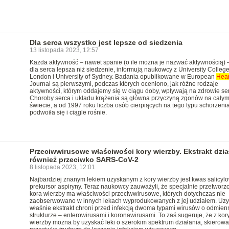
Dla serca wszystko jest lepsze od siedzenia
13 listopada 2023, 12:57
Każda aktywność – nawet spanie (o ile można je nazwać aktywnością) –
dla serca lepsza niż siedzenie, informują naukowcy z University Colleg
London i University of Sydney. Badania opublikowane w European
Hear
Journal są pierwszymi, podczas których oceniono, jak różne rodzaje
aktywności, którym oddajemy się w ciągu doby, wpływają na zdrowie se
Choroby serca i układu krążenia są główna przyczyną zgonów na cały
świecie, a od 1997 roku liczba osób cierpiących na tego typu schorzeni
podwoiła się i ciągle rośnie.
Przeciwwirusowe właściwości kory wierzby. Ekstrakt dzia
również przeciwko SARS-CoV-2
8 listopada 2023, 12:01
Najbardziej znanym lekiem uzyskanym z kory wierzby jest kwas salicylo
prekursor aspiryny. Teraz naukowcy zauważyli, że specjalnie przetworz
kora wierzby ma właściwości przeciwwirusowe, których dotychczas nie
zaobserwowano w innych lekach wyprodukowanych z jej udziałem. Uz
właśnie ekstrakt chroni przed infekcją dwoma typami wirusów o odmien
strukturze – enterowirusami i koronawirusami. To zaś sugeruje, że z kor
wierzby można by uzyskać leki o szerokim spektrum działania, skierow