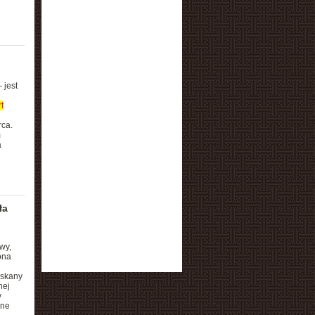
 jest
e
t
rca.
m
a
ła
wy,
ona
yskany
nej
y
ane