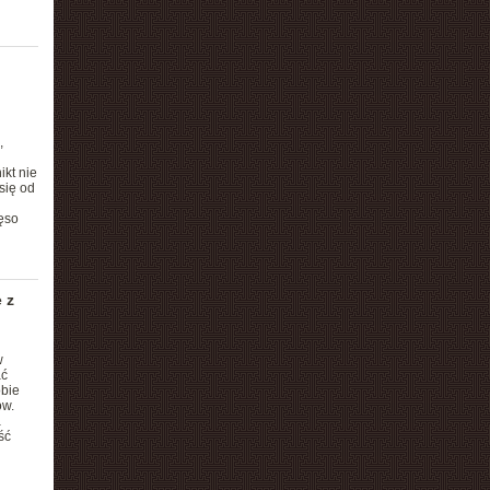
,
kt nie
się od
ęso
 z
w
ać
obie
ów.
a
ść