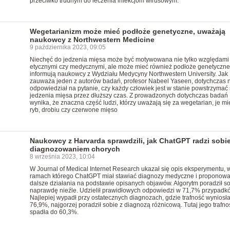
przeciwko trudnym do leczenia infekcjom wirusowym.
Wegetarianizm może mieć podłoże genetyczne, uważają
naukowcy z Northwestern Medicine
9 października 2023, 09:05
Niechęć do jedzenia mięsa może być motywowana nie tylko względami
etycznymi czy medycznymi, ale może mieć również podłoże genetyczne
informują naukowcy z Wydziału Medycyny Northwestern University. Jak
zauważa jeden z autorów badań, profesor Nabeel Yaseen, dotychczas ni
odpowiedział na pytanie, czy każdy człowiek jest w stanie powstrzymać 
jedzenia mięsa przez dłuższy czas. Z prowadzonych dotychczas badań
wynika, że znaczna część ludzi, którzy uważają się za wegetarian, je mi
ryb, drobiu czy czerwone mięso
Naukowcy z Harvarda sprawdzili, jak ChatGPT radzi sobie
diagnozowaniem chorych
8 września 2023, 10:04
W Journal of Medical Internet Research ukazał się opis eksperymentu, 
ramach którego ChatGPT miał stawiać diagnozy medyczne i proponow
dalsze działania na podstawie opisanych objawów. Algorytm poradził s
naprawdę nieźle. Udzielił prawidłowych odpowiedzi w 71,7% przypadk
Najlepiej wypadł przy ostatecznych diagnozach, gdzie trafność wyniosł
76,9%, najgorzej poradził sobie z diagnozą różnicową. Tutaj jego trafno
spadła do 60,3%.