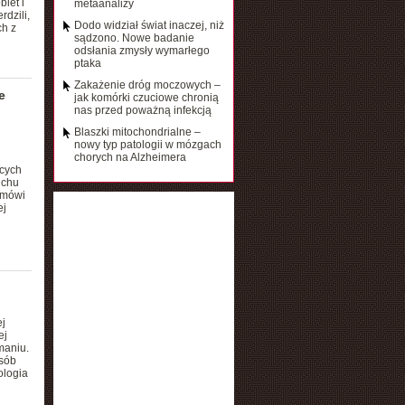
iet i
metaanalizy
dzili,
Dodo widział świat inaczej, niż
ch z
sądzono. Nowe badanie
odsłania zmysły wymarłego
ptaka
Zakażenie dróg moczowych –
e
jak komórki czuciowe chronią
nas przed poważną infekcją
Blaszki mitochondrialne –
nowy typ patologii w mózgach
chorych na Alzheimera
cych
uchu
 mówi
ej
j
ej
maniu.
sób
ologia