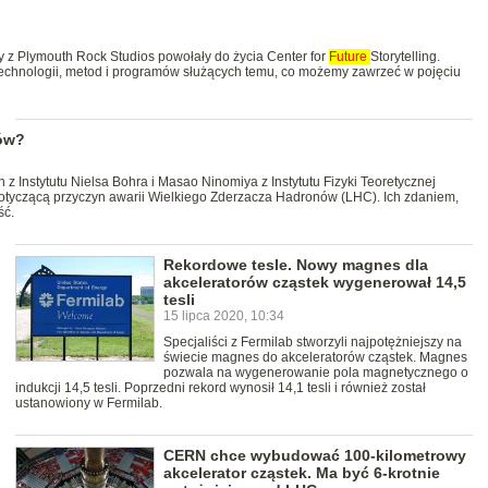
 z Plymouth Rock Studios powołały do życia Center for
Future
Storytelling.
chnologii, metod i programów służących temu, co możemy zawrzeć w pojęciu
nów?
z Instytutu Nielsa Bohra i Masao Ninomiya z Instytutu Fizyki Teoretycznej
otyczącą przyczyn awarii Wielkiego Zderzacza Hadronów (LHC). Ich zdaniem,
ść.
Rekordowe tesle. Nowy magnes dla
akceleratorów cząstek wygenerował 14,5
tesli
15 lipca 2020, 10:34
Specjaliści z Fermilab stworzyli najpotężniejszy na
świecie magnes do akceleratorów cząstek. Magnes
pozwala na wygenerowanie pola magnetycznego o
indukcji 14,5 tesli. Poprzedni rekord wynosił 14,1 tesli i również został
ustanowiony w Fermilab.
CERN chce wybudować 100-kilometrowy
akcelerator cząstek. Ma być 6-krotnie