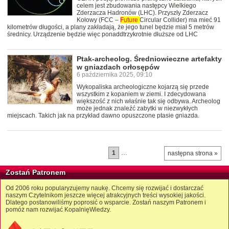
celem jest zbudowania następcy Wielkiego
Zderzacza Hadronów (LHC). Przyszły Zderzacz
Kołowy (FCC –
Future
Circular Collider) ma mieć 91
kilometrów długości, a plany zakładają, że jego tunel będzie miał 5 metrów
średnicy. Urządzenie będzie więc ponaddtrzykrotnie dłuższe od LHC
Ptak-archeolog. Średniowieczne artefakty
w gniazdach orłosępów
6 października 2025, 09:10
Wykopaliska archeologiczne kojarzą się przede
wszystkim z kopaniem w ziemi. I zdecydowana
większość z nich właśnie tak się odbywa. Archeolog
może jednak znaleźć zabytki w niezwykłych
miejscach. Takich jak na przykład dawno opuszczone ptasie gniazda.
1
…
następna strona »
Zostań Patronem
Od 2006 roku popularyzujemy naukę. Chcemy się rozwijać i dostarczać
naszym Czytelnikom jeszcze więcej atrakcyjnych treści wysokiej jakości.
Dlatego postanowiliśmy poprosić o wsparcie. Zostań naszym Patronem i
pomóż nam rozwijać KopalnięWiedzy.