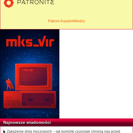
Patroni KopalniWiedzy
Najnowsze wiadomości
Zakażenie dróg moczowych – jak komórki czuciowe chronią nas przed