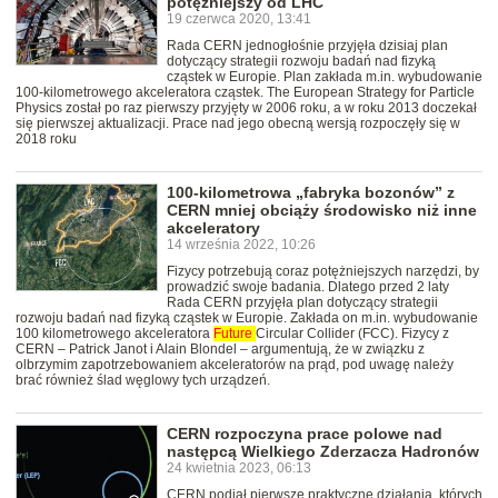
potężniejszy od LHC
19 czerwca 2020, 13:41
Rada CERN jednogłośnie przyjęła dzisiaj plan
dotyczący strategii rozwoju badań nad fizyką
cząstek w Europie. Plan zakłada m.in. wybudowanie
100-kilometrowego akceleratora cząstek. The European Strategy for Particle
Physics został po raz pierwszy przyjęty w 2006 roku, a w roku 2013 doczekał
się pierwszej aktualizacji. Prace nad jego obecną wersją rozpoczęły się w
2018 roku
100-kilometrowa „fabryka bozonów” z
CERN mniej obciąży środowisko niż inne
akceleratory
14 września 2022, 10:26
Fizycy potrzebują coraz potężniejszych narzędzi, by
prowadzić swoje badania. Dlatego przed 2 laty
Rada CERN przyjęła plan dotyczący strategii
rozwoju badań nad fizyką cząstek w Europie. Zakłada on m.in. wybudowanie
100 kilometrowego akceleratora
Future
Circular Collider (FCC). Fizycy z
CERN – Patrick Janot i Alain Blondel – argumentują, że w związku z
olbrzymim zapotrzebowaniem akceleratorów na prąd, pod uwagę należy
brać również ślad węglowy tych urządzeń.
CERN rozpoczyna prace polowe nad
następcą Wielkiego Zderzacza Hadronów
24 kwietnia 2023, 06:13
CERN podjął pierwsze praktyczne działania, których