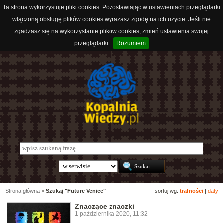
Ta strona wykorzystuje pliki cookies. Pozostawiając w ustawieniach przeglądarki
włączoną obsługę plików cookies wyrażasz zgodę na ich użycie. Jeśli nie
zgadzasz się na wykorzystanie plików cookies, zmień ustawienia swojej
przeglądarki.
Rozumiem
Strona główna
>
Szukaj "Future Venice"
sortuj wg:
trafności
|
daty
Znaczące znaczki
1 października 2020, 11:32