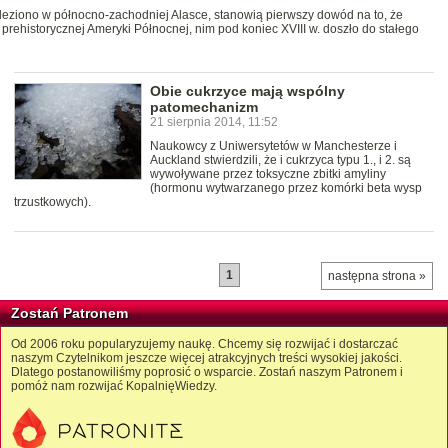
aleziono w północno-zachodniej Alasce, stanowią pierwszy dowód na to, że
prehistorycznej Ameryki Północnej, nim pod koniec XVIII w. doszło do stałego
Obie cukrzyce mają wspólny
patomechanizm
21 sierpnia 2014, 11:52
Naukowcy z Uniwersytetów w Manchesterze i
Auckland stwierdzili, że i cukrzyca typu 1., i 2. są
wywoływane przez toksyczne zbitki amyliny
(hormonu wytwarzanego przez komórki beta wysp
trzustkowych).
1
następna strona »
Zostań Patronem
Od 2006 roku popularyzujemy naukę. Chcemy się rozwijać i dostarczać
naszym Czytelnikom jeszcze więcej atrakcyjnych treści wysokiej jakości.
Dlatego postanowiliśmy poprosić o wsparcie. Zostań naszym Patronem i
pomóż nam rozwijać KopalnięWiedzy.