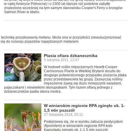
w całej Ameryce Północnej i o 2300 lat starsze niż podobne zabytki
znalezione wcześniej na tym samym stanowisku Cooper's Ferry u brzegów
Salmon River w Idaho.
li technikę proszkowania metanu. Może ona w przyszłości zrewolucjonizować
ić się do rozwoju pojazdów napędzanych metanem.
Ptasia ofiara dzbanecznika
5 sierpnia 2011, 12:47
W hodowli roślin mięsożernych Hewitt-Cooper
Carnivorous Plants w Wielkiej Brytanii doszło do
drugiego potwierdzonego przypadku pożarcia ptaka
przez przedstawiciela tej grupy. Zazwyczaj rośliny
mięsożerne żywią się dużo mniejszymi owadami,
pajęczakami i niewielkimi skorupiakami. Tym razem ofiarą jednego z
dzbaneczników padła sikora modra.
W winiarskim regionie RPA zginęło ok. 1-
1,5 mln pszczół
27 listopada 2018, 05:11
Podejrzewa się, że w wyniku zatrucia pestycydem
(fipronilem) w winiarskim regionie RPA koło
Kapsztadu zginęło ok. 1-1,5 mln pszczół.