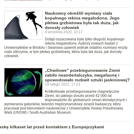
Naukowcy określili wymiary ciała
kopalnego rekina megalodona. Jego
płetwa grzbietowa była tak duża, jak
dorosły człowiek
4 września 2020, 10:17
Dotąd oszacowana była tylko długość kopalnego
rekina megalodona. Autorzy nowych badań z
Uniwersytetów w Bristolu i Swansea ujawnili jednak ostatnio rozmiary reszty
ciała olbrzyma, w tym płetwy grzbietowej, która była tak duża, jak dorosły
człowiek.
„Chwilowe” przebiegunowanie Ziemi
zabiło neandertalczyka, megafaunę i
spowodowało rozkwit sztuki jaskiniowej?
19 lutego 2021, 17:21
Krótkotrwałe przebiegunowanie magnetyczne
Ziemi, do jakiego doszło przed 42 000 lat
doprowadziło do globalnych zmian klimatycznych i
wymierania gatunków, twierdzi międzynarodowy zespół badawczy, który
pracował pod kierunkiem naukowców z Uniwersytetu Nowej Południowej
Walii (UNSW) i South Australian Museum.
Alaskę kilkaset lat przed kontaktem z Europejczykami