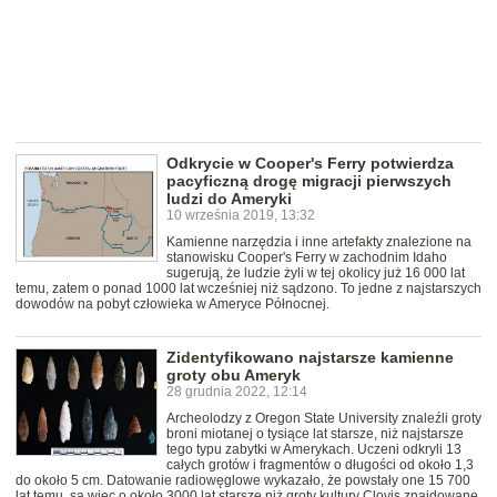
Odkrycie w Cooper's Ferry potwierdza
pacyficzną drogę migracji pierwszych
ludzi do Ameryki
10 września 2019, 13:32
Kamienne narzędzia i inne artefakty znalezione na
stanowisku Cooper's Ferry w zachodnim Idaho
sugerują, że ludzie żyli w tej okolicy już 16 000 lat
temu, zatem o ponad 1000 lat wcześniej niż sądzono. To jedne z najstarszych
dowodów na pobyt człowieka w Ameryce Północnej.
Zidentyfikowano najstarsze kamienne
groty obu Ameryk
28 grudnia 2022, 12:14
Archeolodzy z Oregon State University znaleźli groty
broni miotanej o tysiące lat starsze, niż najstarsze
tego typu zabytki w Amerykach. Uczeni odkryli 13
całych grotów i fragmentów o długości od około 1,3
do około 5 cm. Datowanie radiowęglowe wykazało, że powstały one 15 700
lat temu, są więc o około 3000 lat starsze niż groty kultury Clovis znajdowane