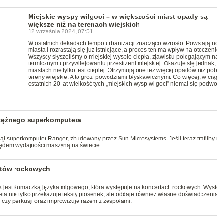
Miejskie wyspy wilgoci – w większości miast opady są
większe niż na terenach wiejskich
12 września 2024, 07:51
W ostatnich dekadach tempo urbanizacji znacząco wzrosło. Powstają 
miasta i rozrastają się już istniejące, a proces ten ma wpływ na otoczeni
Wszyscy słyszeliśmy o miejskiej wyspie ciepła, zjawisku polegającym n
termicznym uprzywilejowaniu przestrzeni miejskiej. Okazuje się jednak,
miastach nie tylko jest cieplej. Otrzymują one też więcej opadów niż pob
tereny wiejskie. A to grozi powodziami błyskawicznymi. Co więcej, w cią
ostatnich 20 lat wielkość tych „miejskich wysp wilgoci” niemal się podwoi
otężnego superkomputera
ął superkomputer Ranger, zbudowany przez Sun Microsystems. Jeśli teraz trafiłby
lędem wydajności maszyną na świecie.
rtów rockowych
rk jest tłumaczką języka migowego, która występuje na koncertach rockowych. Wys
eta nie tylko przekazuje teksty piosenek, ale oddaje również własne doświadczeni
 czy perkusji oraz improwizuje razem z zespołami.