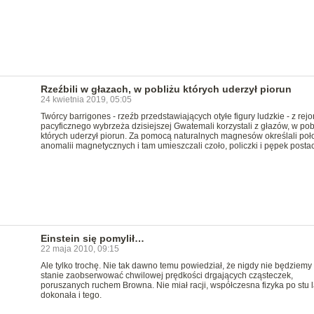
Rzeźbili w głazach, w pobliżu których uderzył piorun
24 kwietnia 2019, 05:05
Twórcy barrigones - rzeźb przedstawiających otyłe figury ludzkie - z rej
pacyficznego wybrzeża dzisiejszej Gwatemali korzystali z głazów, w pob
których uderzył piorun. Za pomocą naturalnych magnesów określali poł
anomalii magnetycznych i tam umieszczali czoło, policzki i pępek postac
Einstein się pomylił…
22 maja 2010, 09:15
Ale tylko trochę. Nie tak dawno temu powiedział, że nigdy nie będziemy
stanie zaobserwować chwilowej prędkości drgających cząsteczek,
poruszanych ruchem Browna. Nie miał racji, współczesna fizyka po stu 
dokonała i tego.