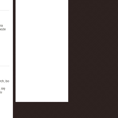
na
może
ych, bo
 się
tu