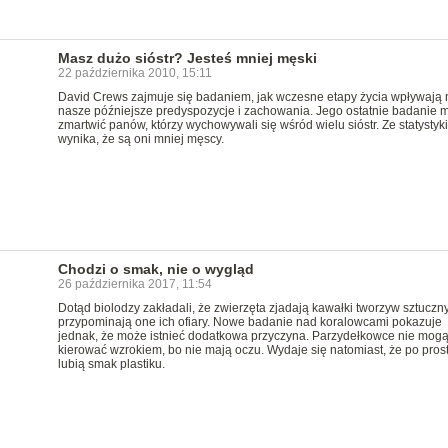
Masz dużo sióstr? Jesteś mniej męski
22 października 2010, 15:11
David Crews zajmuje się badaniem, jak wczesne etapy życia wpływają 
nasze późniejsze predyspozycje i zachowania. Jego ostatnie badanie 
zmartwić panów, którzy wychowywali się wśród wielu sióstr. Ze statystyki
wynika, że są oni mniej męscy.
Chodzi o smak, nie o wygląd
26 października 2017, 11:54
Dotąd biolodzy zakładali, że zwierzęta zjadają kawałki tworzyw sztuczn
przypominają one ich ofiary. Nowe badanie nad koralowcami pokazuje
jednak, że może istnieć dodatkowa przyczyna. Parzydełkowce nie mogą
kierować wzrokiem, bo nie mają oczu. Wydaje się natomiast, że po pros
lubią smak plastiku.