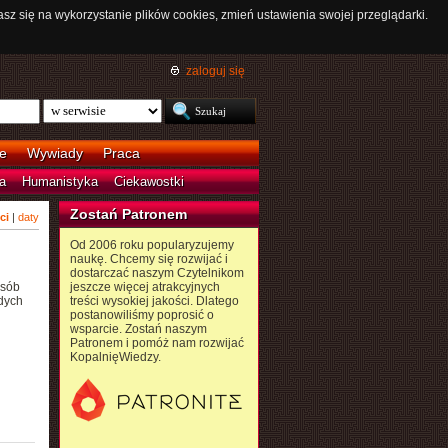
asz się na wykorzystanie plików cookies, zmień ustawienia swojej przeglądarki.
zaloguj się
e
Wywiady
Praca
a
Humanistyka
Ciekawostki
Zostań Patronem
ci
|
daty
Od 2006 roku popularyzujemy
naukę. Chcemy się rozwijać i
dostarczać naszym Czytelnikom
osób
jeszcze więcej atrakcyjnych
dych
treści wysokiej jakości. Dlatego
postanowiliśmy poprosić o
wsparcie. Zostań naszym
Patronem i pomóż nam rozwijać
KopalnięWiedzy.