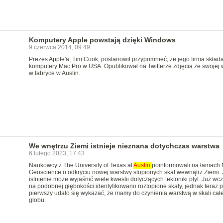
Komputery Apple powstają dzięki Windows
9 czerwca 2014, 09:49
Prezes Apple'a, Tim Cook, postanowił przypomnieć, że jego firma skład
komputery Mac Pro w USA. Opublikował na Twitterze zdjęcia ze swojej 
w fabryce w Austin.
We wnętrzu Ziemi istnieje nieznana dotychczas warstwa
6 lutego 2023, 17:43
Naukowcy z The University of Texas at
Austin
poinformowali na łamach 
Geoscience o odkryciu nowej warstwy stopionych skał wewnątrz Ziemi. 
istnienie może wyjaśnić wiele kwestii dotyczących tektoniki płyt. Już wc
na podobnej głębokości identyfikowano roztopione skały, jednak teraz p
pierwszy udało się wykazać, że mamy do czynienia warstwą w skali cał
globu.