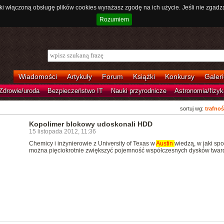
ki włączoną obsługę plików cookies wyrażasz zgodę na ich użycie. Jeśli nie zgadz
Rozumiem
Wiadomości
Artykuły
Forum
Książki
Konkursy
Galeri
Zdrowie/uroda
Bezpieczeństwo IT
Nauki przyrodnicze
Astronomia/fizyk
sortuj wg:
trafnoś
Kopolimer blokowy udoskonali HDD
15 listopada 2012, 11:36
Chemicy i inżynierowie z University of Texas w
Austin
wiedzą, w jaki sp
można pięciokrotnie zwiększyć pojemność współczesnych dysków twar