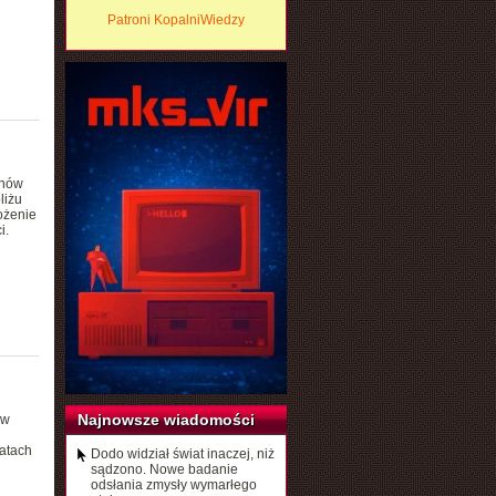
Patroni KopalniWiedzy
onów
liżu
ożenie
i.
Najnowsze wiadomości
 w
latach
Dodo widział świat inaczej, niż
sądzono. Nowe badanie
odsłania zmysły wymarłego