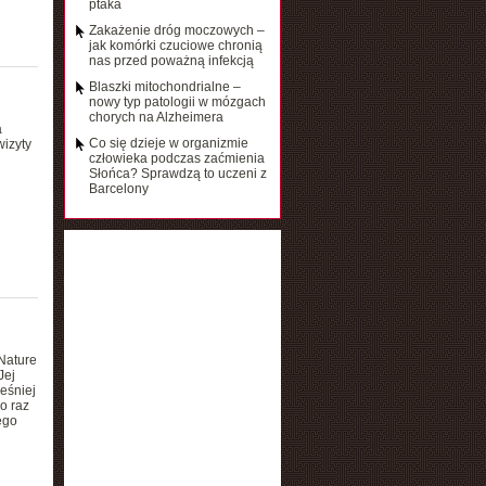
ptaka
Zakażenie dróg moczowych –
jak komórki czuciowe chronią
nas przed poważną infekcją
Blaszki mitochondrialne –
nowy typ patologii w mózgach
chorych na Alzheimera
a
Co się dzieje w organizmie
wizyty
człowieka podczas zaćmienia
Słońca? Sprawdzą to uczeni z
Barcelony
Nature
Jej
ześniej
o raz
ego