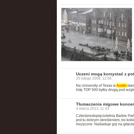
Uczeni mogą korzystać z p
25 lutego 2008, 12:56
Na University of Texas w
Austin
stan
listę TOP 500 byłby drugą pod wzg
Tłumaczenia migowe konce
4 marca 2013, 11:43
Czterdziestopięcioletnia Barbie Pa
jest tu dobrym określeniem, bo kobi
muzyczne. Naśladuje grę na gitarze