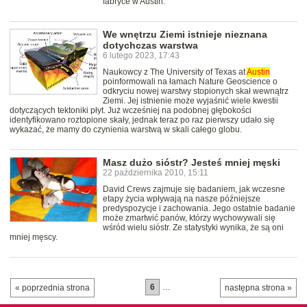
fabryce w Austin.
We wnętrzu Ziemi istnieje nieznana
dotychczas warstwa
6 lutego 2023, 17:43
Naukowcy z The University of Texas at
Austin
poinformowali na łamach Nature Geoscience o
odkryciu nowej warstwy stopionych skał wewnątrz
Ziemi. Jej istnienie może wyjaśnić wiele kwestii
dotyczących tektoniki płyt. Już wcześniej na podobnej głębokości
identyfikowano roztopione skały, jednak teraz po raz pierwszy udało się
wykazać, że mamy do czynienia warstwą w skali całego globu.
Masz dużo sióstr? Jesteś mniej męski
22 października 2010, 15:11
David Crews zajmuje się badaniem, jak wczesne
etapy życia wpływają na nasze późniejsze
predyspozycje i zachowania. Jego ostatnie badanie
może zmartwić panów, którzy wychowywali się
wśród wielu sióstr. Ze statystyki wynika, że są oni
mniej męscy.
6
…
« poprzednia strona
następna strona »