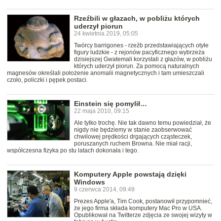
Rzeźbili w głazach, w pobliżu których
uderzył piorun
24 kwietnia 2019, 05:05
Twórcy barrigones - rzeźb przedstawiających otyłe
figury ludzkie - z rejonów pacyficznego wybrzeża
dzisiejszej Gwatemali korzystali z głazów, w pobliżu
których uderzył piorun. Za pomocą naturalnych
magnesów określali położenie anomalii magnetycznych i tam umieszczali
czoło, policzki i pępek postaci.
Einstein się pomylił…
22 maja 2010, 09:15
Ale tylko trochę. Nie tak dawno temu powiedział, że
nigdy nie będziemy w stanie zaobserwować
chwilowej prędkości drgających cząsteczek,
poruszanych ruchem Browna. Nie miał racji,
współczesna fizyka po stu latach dokonała i tego.
Komputery Apple powstają dzięki
Windows
9 czerwca 2014, 09:49
Prezes Apple'a, Tim Cook, postanowił przypomnieć,
że jego firma składa komputery Mac Pro w USA.
Opublikował na Twitterze zdjęcia ze swojej wizyty w