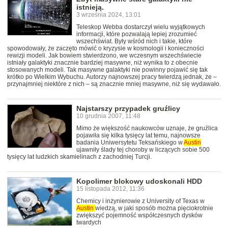
istnieją.
3 września 2024, 13:01
Teleskop Webba dostarczył wielu wyjątkowych
informacji, które pozwalają lepiej zrozumieć
wszechświat. Były wśród nich i takie, które
spowodowały, że zaczęto mówić o kryzysie w kosmologii i konieczności
rewizji modeli. Jak bowiem stwierdzono, we wczesnym wszechświecie
istniały galaktyki znacznie bardziej masywne, niż wynika to z obecnie
stosowanych modeli. Tak masywne galaktyki nie powinny pojawić się tak
krótko po Wielkim Wybuchu. Autorzy najnowszej pracy twierdzą jednak, że –
przynajmniej niektóre z nich – są znacznie mniej masywne, niż się wydawało.
Najstarszy przypadek gruźlicy
10 grudnia 2007, 11:48
Mimo że większość naukowców uznaje, że gruźlica
pojawiła się kilka tysięcy lat temu, najnowsze
badania Uniwersytetu Teksańskiego w
Austin
ujawniły ślady tej choroby w liczących sobie 500
tysięcy lat ludzkich skamielinach z zachodniej Turcji.
Kopolimer blokowy udoskonali HDD
15 listopada 2012, 11:36
Chemicy i inżynierowie z University of Texas w
Austin
wiedzą, w jaki sposób można pięciokrotnie
zwiększyć pojemność współczesnych dysków
twardych