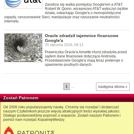
Zaostrza się walka pomiędzy Google'em a AT&T.
Robert W. Quinn, wiceprezes AT&T wytoczył ciężkie
działa, oskarżając Google'a o monopolistyczne
zapędy, cenzurowanie Sieci, manipulacje oraz naruszanie neutralności
internetu.
Oracle zdradził tajemnice finansowe
Google'a
25 stycznia 2016, 09:12
Prawniczka Oracle'a Annette Hurst zdradziła przed
sądem dane finansowe dotyczące Androida.
Przedstawiciele Google'a mają teraz pretensje o
ujawnienie poufnych danych.
1
…
następna strona »
Zostań Patronem
Od 2006 roku popularyzujemy naukę. Chcemy się rozwijać i dostarczać
naszym Czytelnikom jeszcze więcej atrakcyjnych treści wysokiej jakości.
Dlatego postanowiliśmy poprosić o wsparcie. Zostań naszym Patronem i
pomóż nam rozwijać KopalnięWiedzy.