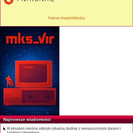
Patroni KopalniWiedzy
Najnowsze wiadomości
W etruskim mieście odkryto rytualną studnię z nienaruszonymi darami i
ludzkimi szkieletami