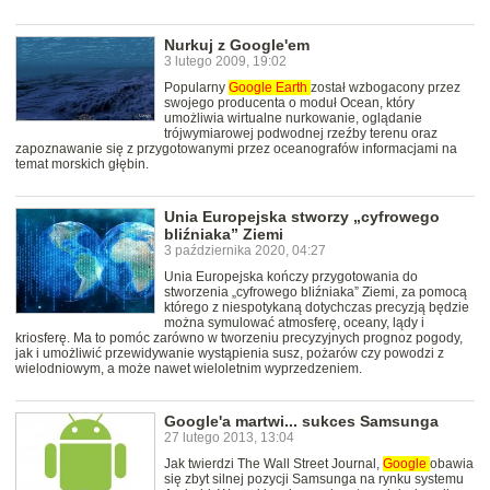
Nurkuj z Google'em
3 lutego 2009, 19:02
Popularny
Google
Earth
został wzbogacony przez
swojego producenta o moduł Ocean, który
umożliwia wirtualne nurkowanie, oglądanie
trójwymiarowej podwodnej rzeźby terenu oraz
zapoznawanie się z przygotowanymi przez oceanografów informacjami na
temat morskich głębin.
Unia Europejska stworzy „cyfrowego
bliźniaka” Ziemi
3 października 2020, 04:27
Unia Europejska kończy przygotowania do
stworzenia „cyfrowego bliźniaka” Ziemi, za pomocą
którego z niespotykaną dotychczas precyzją będzie
można symulować atmosferę, oceany, lądy i
kriosferę. Ma to pomóc zarówno w tworzeniu precyzyjnych prognoz pogody,
jak i umożliwić przewidywanie wystąpienia susz, pożarów czy powodzi z
wielodniowym, a może nawet wieloletnim wyprzedzeniem.
Google'a martwi... sukces Samsunga
27 lutego 2013, 13:04
Jak twierdzi The Wall Street Journal,
Google
obawia
się zbyt silnej pozycji Samsunga na rynku systemu