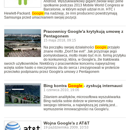
Android. Wyszukiwarkowy gigant zwołał więc pilne
spotkanie podczas 2013 Mobile World Congress w
Barcelonie, w którym wzięli udział m.in. HTC i
Hewlett-Packard.
Google
ma nadzieję, że inni producenci powstrzymają
Samsunga przed umacnianiem swojej pozycji.
Pracownicy Google'a krytykują umowę z
Pentagonem
15 maja 2018, 09:15
Na początku swojej działalności
Google
przyjęło
znane motto „Don't be evil”. Jak przyznaje jego
pomysłodawca, motto miało być m.in. formą przytyku
do konkurencji, która, w Google'a, źle traktowała
swoich użytkowników. Niektórzy z pracowników koncernu najwyraźniej
wzięła sobie hasło o nieczynieniu zła do serca i zrezygnowali w proteście
przeciwko podpisaniu przez Google'a umowy z Pentagonem
Bing kontra
Google
- zyskują internauci
1 czerwca 2010, 19:06
Zdaniem analityków, microsoftowa wyszukiwarka
Bing radziła sobie dobrze w pierwszym roku
swojego istnienia, a największą jej zaletą jest...
wymuszenie innowacyjności na Google'u.
Wojna Google'a z AT&T
19 października 2009, 10:53